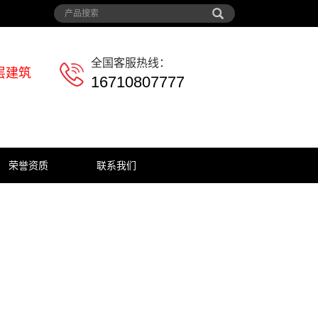
全国客服热线：
层建筑
16710807777
荣誉资质
联系我们