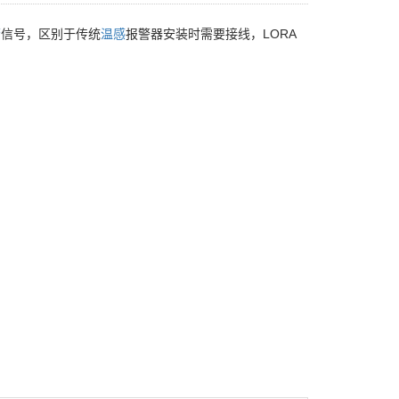
警
信号，区别于传统
温感
报警器安装时需要接线，LORA