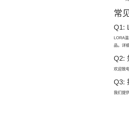
常见
Q1
LORA
品。详
Q2
欢迎致电
Q3
我们提