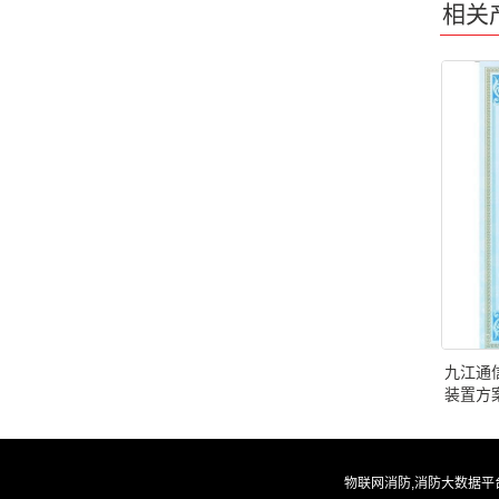
相关
九江通
装置方
物联网消防,消防大数据平台