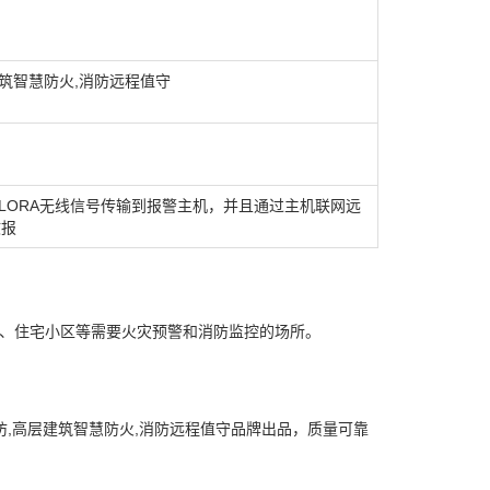
建筑智慧防火,消防远程值守
LORA无线信号传输到报警主机，并且通过主机联网远
收报
所、住宅小区等需要火灾预警和消防监控的场所。
消防,高层建筑智慧防火,消防远程值守品牌出品，质量可靠