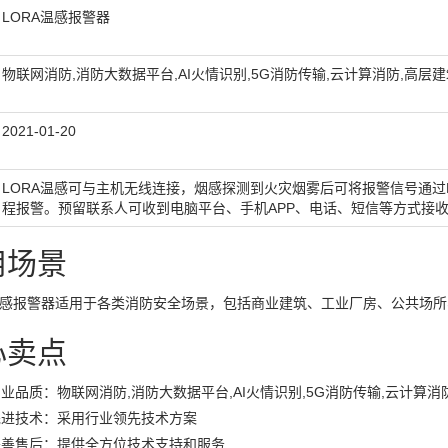
LORA温感报警器
物联网消防,消防大数据平台,AI火情识别,5G消防传输,云计算消防,高层
2021-01-20
LORA温感可与主机无线连接，烟感探测到火灾烟雾后可将报警信号通过
程报警。预留联系人可收到电脑平台、手机APP、电话、短信等方式接
用场景
A温感报警器适用于各类消防安全场景，包括商业建筑、工业厂房、公共场
心卖点
业品质：物联网消防,消防大数据平台,AI火情识别,5G消防传输,云计算
先进技术：采用行业领先技术方案
完善售后：提供全方位技术支持和服务