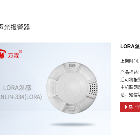
声光报警器
LORA
上架时间：2
产品描述
后可将报
主机联网
话、短信
马上