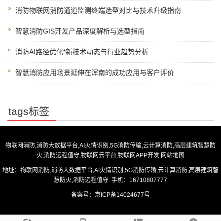
消防物联网消防通道监测终端选型对比与技术升级指南
智慧消防GIS开发产品深度解析与选型指南
消防AI路径优化*新技术动态与行业趋势分析
智慧消防应用场景延伸在浑南的成功应用与客户评价
tags标签
物联网消防,消防大数据平台,AI火情识别,5G消防传输,云计算消防,高层建筑智慧防
火,消防远程值守,物联网云平台,物联网APP开发
网站地图
地址：物联网消防,消防大数据平台,AI火情识别,5G消防传输,云计算消防,高层建筑智
慧防火,消防远程值守 手机：16710807777
备案号：
京ICP备14024677号