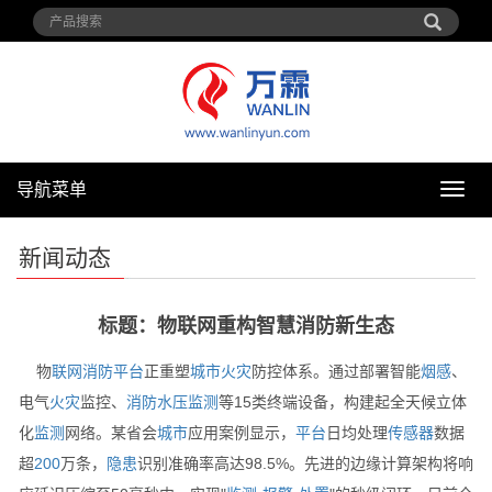
导航菜单
导
航
菜
新闻动态
单
标题：物联网重构智慧消防新生态
物
联网
消防
平台
正重塑
城市
火灾
防控体系。通过部署智能
烟感
、
电气
火灾
监控、
消防
水压
监测
等15类终端设备，构建起全天候立体
化
监测
网络。某省会
城市
应用案例显示，
平台
日均处理
传感器
数据
超
200
万条，
隐患
识别准确率高达98.5%。先进的边缘计算架构将响