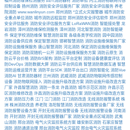
福州消防维保检测服务
四川消防器材
消防审验
内江消防物联网传感
控制设备
扬州消防
消防安全评估服务厂家
消防安全评估服务
养老
院消防
www.wanlinyun.com
郑州消防
*立式火灾报警器
城市消防安
全重点单位消防
城市消防远程监控
郑州消防安全评估软件
郑州消防
安全评估服务
消防安全评估服务方案
LoRaWAN消防
智能接处警
龙
岩消防
漳州消防维保检测服务
漳州消防
河北智慧消防
消防智能硬
件
保定学校消防维保
智慧消防监管
各级各类学校消防
园中园消防
消防设备供应商
保定智慧消防
邯郸智慧消防
消防设施维保服务厂家
消防设施维保服务
唐山智慧消防
河北消防
保定消防设施维保服务
保定消防
消防双随机一公开
消防设施维保服务方案
消防云原生
消
防云平台价格
消防B/S架构
消防云平台定制
消防设备健康度评估
消
防DevOps
消防数据大屏
消防云平台供应商
智慧消防数据互通
智慧
消防运维运营开发
消防平台SDK
消防平台出口
消防智能化
消防Vue
消防AI
甘肃消防器材
兰州消防
武威消防
武威消防物联网传感控制
设备
消防物联网接入
消防设施升级改造方案
消防设施升级改造方案
厂家
许昌智慧消防
消防一条龙
许昌消防
城市示范区消防
许昌示范
区消防维修改造
许昌消防设施升级改造方案
消防设施升级改造方案
方案
消防压力表
江门
江门消防
江门消防改造
无线消防报警系统
株
洲
株洲消防改造
养老院
洛阳智慧消防
无线消防报警设备厂家
无线
消防报警设备方案
开封无线消防报警设备
无线消防报警设备
河南消
防
开封消防
开封无线消防报警器厂家
消防安全重点区域消防
武夷
山消防
邢台消防
电气火灾监控系统方案
雄安新区消防
石家庄智慧
消防
消防通道治理
邢台消防电气火灾监控
邢台电气火灾监控系统