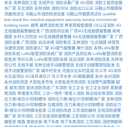
安全
吉林消防工程
无线声光
消防设备厂家
4G消防
消防工程改造服
务厂家
东北消防
吉林消防
消防OEM
消防出口认证
马鞍山市烟感探
测器测试仪
马鞍山市消防检测设备
马鞍山市烟感测试仪
audible
test result
fire marshal equipment
warranty service
commercial
building tester
越秀
越秀消防检测
养老院智能烟感
CE认证消防
4G
无线烟感报警器批发
广西消防供应商
广西4G无线烟感报警器
商用
烟感
乡村火灾防控
4G无线烟感报警器
4G无线烟感报警器厂家
广西
消防设备
广西消防
自动关阀
消防售后
玉林消防
*立式烟感
经营性
自建房消防
消防源头厂家
4G煤气报警器
喀什消防
吉林LoRa智慧
消防系统
LoRa智慧消防系统厂家
消防产品供应商
LoRa智慧消防系
统批发
性价比高
LoRa智慧消防系统
延边消防
吉林消防改造
吉林消
防公司
无线手报
吉林无线手动报警按钮
无线手动报警按钮批发
无
线手动报警按钮厂家
城中村安全
河道水位实时监测
巩义市
4G深井
水位监测仪
4G深井液位计
巩义市水务
4G智能烟感
永州
永州消防
永州消防改造
大型批发市场
大型批发市场消防
无线燃气报警器
韶
关
韶关消防
韶关消防改造
广东消防
化工企业
化工企业消防
高层建
筑消防
粤港澳大湾区
三合一场所
*居老人消防
商业综合体消防
消防
压力表/液位计/控制模块
消防压力表/液位计/控制模块厂家
吉林消防
压力表/液位计/控制模块
白城消防
压力表液位计控制模块
消防压力
表/液位计/控制模块批发
江苏消防改造
江苏消防器材
无线消防报警
器厂家
苏中消防
江苏无线消防报警器
江苏消防公司
无线消防报警
器批发
南昌
南昌安装
地下车库
地下车库消防
江苏消防
消防物联网