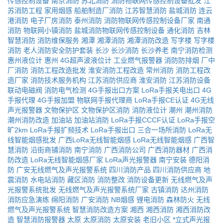
传感控制设备
南京消防
苏北消防
消防物联网传感控制设备批发
江
苏消防工程
家用烟感
船舶制造厂消防
江苏智慧消防
盐城消防
连云
港消防
电子厂房消防
泰州消防
消防物联网传感控制设备厂家
南通
消防
物联网小镇消防
盐城消防物联网传感控制设备
通化消防
吉林
智慧消防
消防维保服务
湘潭
湘潭消防
湘潭消防改造
写字楼
写字楼
消防
老人消防安全防护套装
长沙
长沙消防
长沙养老
南宁消防检测
惠州液位计
惠州
4G超声波液位计
工业燃气报警器
消防防排烟
厂中
厂消防
消防工程改造批发
淮安消防工程改造
常州消防
消防工程改
造厂家
消防技术服务机构
江苏消防供应商
淮安消防
江苏消防设备
联动电磁阀
消防电气检测
4G手报出口方案
LoRa手报关电出口
4G
手报代理
4G手报加盟
物联网手报代理商
LoRa手报CE认证
4G无线
声光报警器
文物保护区
文物保护区消防
消防液位计
潮州
潮州消防
潮州消防改造
加油站
加油站消防
LoRa手报CCCF认证
LoRa手报空
旷2km
LoRa手报扩频技术
LoRa手报出口
三合一场所消防
LoRa无
线智能烟感批发
广西LoRa无线智能烟感
LoRa无线智能烟感
广西智
慧消防
沿街商铺消防
南宁消防
广西消防公司
广西消防器材
广西消
防改造
LoRa无线智能烟感厂家
LoRa声光报警器
南宁安装
德阳消
防
广安无线燃气及声光报警系统
四川消防产品
四川消防供应商
地
震消防
水电站消防
藏区消防
消防整改
消防设备更新
无线燃气及声
光报警系统批发
无线燃气及声光报警系统厂家
古镇消防
达州消防
消防应急演练
绵阳消防
广安消防
NB烟感
锂电消防
森林防火
无线
燃气及声光报警系统
智慧消防改造方案
湘西
湘西消防
湘西消防改
造
智慧消防报警器
太原
太原消防
太原安装
老旧小区
*立式声光报