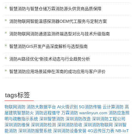
智慧消防与智慧仓储万霖消防源头供货商品质保障
消防物联网智能温感探测器OEM代工服务与定制方案
消防物联网消防通道监测终端选型对比与技术升级指南
智慧消防GIS开发产品深度解析与选型指南
消防AI路径优化*新技术动态与行业趋势分析
智慧消防应用场景延伸在浑南的成功应用与客户评价
tags标签
物联网消防
消防大数据平台
AI火情识别
5G消防传输
云计算消防
高
层建筑智慧防火
消防远程值守
万霖消防
wanlinyun.com
消防应急照
明与疏散指示系统
深圳智慧消防
深圳消防改造
深圳消防工程公司
深圳消防维保
深圳消防检测
深圳消防验收
深圳消防物联网
深圳智
能消防
深圳消防报警系统
深圳消防设备安装
4G远传压力表
NB-IoT