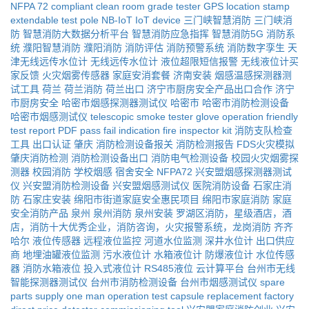
NFPA 72 compliant
clean room grade tester
GPS location stamp
extendable test pole
NB-IoT IoT device
三门峡智慧消防
三门峡消
防
智慧消防大数据分析平台
智慧消防应急指挥
智慧消防5G
消防系
统
濮阳智慧消防
濮阳消防
消防评估
消防预警系统
消防数字孪生
天
津无线远传水位计
无线远传水位计
液位超限短信报警
无线液位计买
家反馈
火灾烟雾传感器
家庭安消套餐
济南安装
烟感温感探测器测
试工具
荷兰
荷兰消防
荷兰出口
济宁市厨房安全产品出口合作
济宁
市厨房安全
哈密市烟感探测器测试仪
哈密市
哈密市消防检测设备
哈密市烟感测试仪
telescopic smoke tester
glove operation friendly
test report PDF
pass fail indication
fire inspector kit
消防支队检查
工具
出口认证
肇庆
消防检测设备报关
消防检测报告
FDS火灾模拟
肇庆消防检测
消防检测设备出口
消防电气检测设备
校园火灾烟雾探
测器
校园消防
学校烟感
宿舍安全
NFPA72
兴安盟烟感探测器测试
仪
兴安盟消防检测设备
兴安盟烟感测试仪
医院消防设备
石家庄消
防
石家庄安装
绵阳市街道家庭安全惠民项目
绵阳市家庭消防
家庭
安全消防产品
泉州
泉州消防
泉州安装
罗湖区消防，星级酒店，酒
店，消防十大优秀企业，消防咨询，火灾报警系统，龙岗消防
齐齐
哈尔
液位传感器
远程液位监控
河道水位监测
深井水位计
出口供应
商
地埋油罐液位监测
污水液位计
水箱液位计
防爆液位计
水位传感
器
消防水箱液位
投入式液位计
RS485液位
云计算平台
台州市无线
智能探测器测试仪
台州市消防检测设备
台州市烟感测试仪
spare
parts supply
one man operation
test capsule replacement
factory