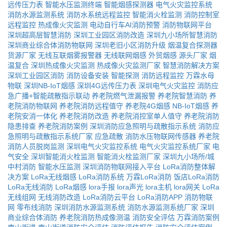
远传压力表
智能水压监测终端
智能烟感探测器
电气火灾监控系统
消防水源监测系统
消防水系统远程监控
智能消火栓监测
消防控制室
远程监控
热成像火灾监测
电动自行车AI消防预警
消防物联网平台
深圳超高层智慧消防
深圳工业园区消防改造
深圳九小场所智慧消防
深圳商业综合体消防物联网
深圳老旧小区消防升级
烟温复合探测器
货源厂家
无线互联烟雾报警器
无线联网烟感
外贸烟感
源头厂家
烟
温复合
深圳热成像火灾监测
热成像火灾监测厂家
智慧消防解决方案
深圳工业园区消防
消防设备安装
智能探测
消防远程监控
万霖水母
物联
深圳NB-IoT烟感
深圳4G远传压力表
深圳电气火灾监控
消防应
急广播+智能疏散指示联动
养老院燃气泄漏报警
养老院智慧消防
养
老院消防物联网
养老院消防远程值守
养老院4G烟感
NB-IoT烟感
养
老院安消一体化
养老院消防改造
养老院消控室单人值守
养老院消防
隐患排查
养老院消防案例
深圳消防应急照明与疏散指示系统
消防应
急照明与疏散指示系统厂家
应急疏散
消防水压物联网传感器
养老院
消防人员脱岗监测
深圳电气火灾监控系统
电气火灾监控系统厂家
电
气安全
深圳智能消火栓监测
智能消火栓监测厂家
深圳九小场所/城
中村消防
智能水压监测
深圳消防物联网接入平台
LoRa消防整体解
决方案
LoRa无线烟感
LoRa消防系统
万霖LoRa消防
饭店LoRa消防
LoRa无线消防
LoRa烟感
lora手报
lora声光
lora主机
lora网关
LoRa
无线组网
无线消防改造
LoRa消防云平台
LoRa消防APP
消防物联
网
零布线消防
深圳消防水源监测系统
消防水源监测系统厂家
深圳
商业综合体消防
养老院消防热成像测温
消防安全评估
万霖消防案例