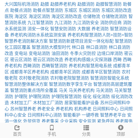
大兴国际机场消防
勐腊
勐腊养老机构
勐腊消防
勐腊智慧消防
助餐
点
助餐点消防
助餐点智慧消防
东城区
东城区消防
东城区消防改造
医院
海淀区
海淀区消防
海淀区消防改造
仓储物流
仓储物流消防
智
慧消防系统
九江智慧消防
九江消防
九江消防安全
消防供应商
消防
水系统监测
消安一体化
智慧安防消防
大数据
养老消防
智慧消防设
备
养老机构消防水系统监测安装
养老机构智慧消防人防+技防+智防
智慧养老消防解决方案
智慧消防新建项目消安一体化标配
智慧消防
化工园区覆盖
智慧消防大模型时代
林口县
林口县消防
林口县消防
改造
变电站
变电站消防
油田消防
冬季火灾防控
边境口岸消防
密云
区
密云区消防
密云区消防改造
养老机构感烟火灾探测器
西畴
西畴
养老机构
西畴消防
西畴智慧消防
养老机构智慧用电系统
成都青羊
区
成都青羊区养老机构
成都青羊区消防
成都青羊区智慧消防
农村
敬老院
农村敬老院消防
农村敬老院智慧消防
智慧消防智能化系统
智慧消防整体解决方案
智慧消防数字孪生平台
智慧消防高层建筑覆
盖
智慧消防重点场所全覆盖
马关
马关养老机构
马关消防
马关智慧
消防
护理院
护理院消防
护理院智慧消防
绥化
绥化消防
绥化消防改
造
木材加工厂
木材加工厂消防
居家智能看护设备
苏州日间照料中
心
苏州智慧养老
养老安全
养老机构
机构养老
日间照料中心
日间照
料中心安全
日间照料中心消防
智能看护
一键呼救
智慧养老平台
安
消一体化
外贸供货
养老集采
企业采购
安全监测
紧急呼叫
养老服务
驿站
24小时监测
秒级响应
主动预警
怀来
怀来消防
怀来全氟己酮
绵阳社区养老服务驿站
绵阳智慧养老
社区养老服务驿站
社区养老服
首页
手机
分类
顶部