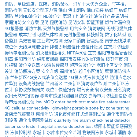
消防，星级酒店，医院，消防验收，消防十大优秀企业，写字楼，
消防检测
无线安全型压力表
佛山
佛山消防
佛山安装
纺织厂
纺织厂
消防
兰州NB液位计
NB液位计
宽温工作液位计
液位计产品说明书
家庭消防安全方案
昆明
昆明消防
昆明安装
智能预警
燃气泄漏检测
4G报警器
消防主机
天然气报警器
用气安全
消防联网
无线可燃气体
报警器
成本控制
可燃气体检测
无线报警器
科技赋能
数字化转型
设
备监测
高效管理
工业燃气检测
张家口消防
智慧烟感
南宁无线浮球
液位计
无线浮球液位计
即装即用液位计
液位计批发
宜宾消防检测
接地电阻测试仪
消火栓测压接头
NFPA标准
宜宾
绵阳市烟温复合探
测器
绵阳市消防
绵阳市烟感
绵阳市安装
NB-IoT液位
绥芬河市
液
位报警
液位变送器
4G液位传感器
超声波液位计
老旧小区安全
消防
设计
消防解决方案
安全升级
福州消防
老旧小区消防
智慧消防供应
商
兰州新区4G投入式液位变送器
4G投入式液位变送器
防汛应急水
位监测
设备离线报警
兰州新区
兰州新区消防液位监测
兰州新区液
位计
多协议数据网关
液位计快速报价
燃气安全
餐饮安全
茂名消防
家用天然气报警器
赤峰市感温探测器测试仪
赤峰市消防检测设备
赤
峰市烟感测试仪
low MOQ order
batch test mode
fire safety tester
4G cellular connectivity
lightweight portable
zone by zone testing
饭店燃气报警器
惠州消防
通化市伸缩杆式烟感测试仪
通化市消防检
测设备
通化市烟感测试仪
quarterly fire alarm check
heat detector
tester
solo tester
hospital smoke detector test
绵阳市智能烟感探测
器
液位控制器
永城市
水库水位安全监测
物联网液位
永城市消防
永