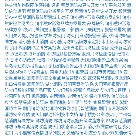
峪关消防物联网传感控制设备
智慧消防AI算法开发
消防平台部署
消
防信创适配
智慧消防AI分析平台开发
智慧消防系统定制开发
智慧消
防APP
智慧消防系统智慧城市对接
消小熊IP形象品牌方案定制
消小
熊IP粉丝见面会
消小熊IP形象品牌方案批发
品牌联名
消小熊IP形象
品牌方案
防火门关闭提示报警器厂家
防火门关闭提示报警器批发
防
火门关闭提示报警器
学校防火门
防火门自动报警器
消小熊消防IP品
牌方案
消小熊水上消防
消小熊消防IP品牌方案定制
水上区域消防宣
传
消小熊消防IP品牌方案批发
沧州养老院消防检测设备
沧州智慧消
防
承德消防
沧州消防
消防检测设备方案
沧州消防检测设备
张掖消
防
甘肃消防改造
张掖消防维保检测服务
无线消防报警主机方案
秦
皇岛无线消防报警主机
无线消防报警主机
无线消防报警主机厂家
秦
皇岛LoRa消防报警主机
南平无线消防报警器
襄阳市樊城区消防安
全重点单位
襄阳消防安全重点单位管理方案
武汉智慧消防
湖北消防
出口供货商
襄阳消防
湖北消防
襄阳智慧消防
防火门智能报警产品
防火门智能报警产品厂家
防火门智能报警产品批发
防火门ID管理
工
业园区防火门
机场消防
定西消防
定西消防维保检测服务
消防治本
攻坚
智慧集成消防泵站
荆门消防安全评估服务
宜昌智慧消防
湖北
消防维保
荆门消防
湖北消防物联网
荆门智慧消防
荆门市漳河新区
消防安全评估
防火门联动控制技术文档
写字楼办公室防火门
兰州智
慧消防解决方案
廊坊消防
廊坊消防设施升级改造方案
廊坊智慧消防
廊坊市永清县消防改造
防火门状态语音提示
消小熊微信表情包系列
定制
消小熊微信表情包系列批发
交通枢纽消防宣传
消小熊加油表情