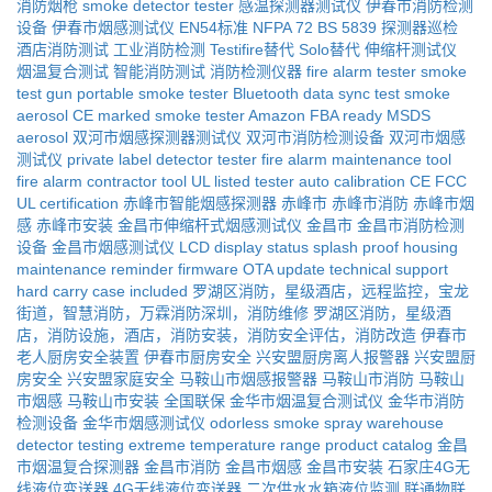
消防烟枪
smoke detector tester
感温探测器测试仪
伊春市消防检测
设备
伊春市烟感测试仪
EN54标准
NFPA 72
BS 5839
探测器巡检
酒店消防测试
工业消防检测
Testifire替代
Solo替代
伸缩杆测试仪
烟温复合测试
智能消防测试
消防检测仪器
fire alarm tester
smoke
test gun
portable smoke tester
Bluetooth data sync
test smoke
aerosol
CE marked smoke tester
Amazon FBA ready
MSDS
aerosol
双河市烟感探测器测试仪
双河市消防检测设备
双河市烟感
测试仪
private label detector tester
fire alarm maintenance tool
fire alarm contractor tool
UL listed tester
auto calibration
CE FCC
UL certification
赤峰市智能烟感探测器
赤峰市
赤峰市消防
赤峰市烟
感
赤峰市安装
金昌市伸缩杆式烟感测试仪
金昌市
金昌市消防检测
设备
金昌市烟感测试仪
LCD display status
splash proof housing
maintenance reminder
firmware OTA update
technical support
hard carry case included
罗湖区消防，星级酒店，远程监控，宝龙
街道，智慧消防，万霖消防深圳，消防维修
罗湖区消防，星级酒
店，消防设施，酒店，消防安装，消防安全评估，消防改造
伊春市
老人厨房安全装置
伊春市厨房安全
兴安盟厨房离人报警器
兴安盟厨
房安全
兴安盟家庭安全
马鞍山市烟感报警器
马鞍山市消防
马鞍山
市烟感
马鞍山市安装
全国联保
金华市烟温复合测试仪
金华市消防
检测设备
金华市烟感测试仪
odorless smoke spray
warehouse
detector testing
extreme temperature range
product catalog
金昌
市烟温复合探测器
金昌市消防
金昌市烟感
金昌市安装
石家庄4G无
线液位变送器
4G无线液位变送器
二次供水水箱液位监测
联通物联