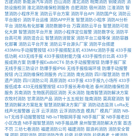
古建消防
新能源汽车消防
白山消防
淮北消防
皖南消防
铜陵消防
消
防设施检测
淮北消防维保检测服务
合肥消防
宿州消防
江淮消防
智
慧消防小程序开发
消防云平台方案
消防平台API
消防国产化
消防云
平台报价
消防平台运维
消防APP开发
智慧消防小程序
消防AI分析
平台
消防私有化部署
消防数据中台
万霖消防云平台
智慧消防可视
化大屏
智慧消防平台开发
消防小程序定位报警
消防数字化
消防平
台高可用
消防混合云
智慧消防消管家
消防平台三级等保
消防容器
化部署
消防云平台开发
消防云平台源头厂家
消防平台搭建
433MHz手动报警按钮
433手报搭配主机
433MHz消防手报
433手报
低功耗
433无线手报
433手报绕射能力强
433手报性价比高
433手
报成熟方案
防爆手报ExdbIICT6
防水手动报警按钮
防爆手报厂家
无线手报三防设计
防爆手报IP66
无线手报极端环境
防爆手动报警
按钮
内江消防维保检测服务
内江消防
南充消防
四川智慧消防
世界
遗产消防
四川消防公司
高原消防
433手报
433手报九小场所
433手
报低成本
433无线报警按钮
433手报长寿命电池
泰州消防维保检测
服务
苏南消防
生物医药园区消防
天水消防
陇南智慧消防解决方案
农牧村消防
甘肃消防产品
消防十五五规划
陇南消防
莫高窟消防
智
慧消防解决方案批发
智慧消防解决方案厂家
消防动态监测
LoRa无
线声光报警器
云浮
云浮消防
云浮消防改造
模具厂
模具厂消防
NB-
IoT无线手动报警按钮
NB-IoT物联网手报
NB手报厂家
NB手报老旧
小区改造
NB手报智慧消防
NB手报品牌
泉州智慧消防解决方案
首违
不罚
三坊七巷消防
福建消防公司
福建消防
鼓浪屿消防
消防安全管
理
邵阳
邵阳消防
邵阳消防改造
拉萨
拉萨消防
拉萨养老
土楼消防