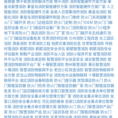
报警器
南平智慧消防解决方案
南平消防
消防智能硬件方案方案
秦
皇岛智慧消防
秦皇岛消防智能硬件方案
消防智能硬件方案厂家
人工
智能消防
消防智能硬件方案
各类人员密集场所消防
秦皇岛消防
智
能化消防
秦皇岛消防智能硬件制造
防火门维修
防火门关闭提醒
防
火门门磁开关
防火门远程监控
防火门定制
防火门OEM
防火门门磁
监控设备
防火门门磁监控设备厂家
防火门消防联动
防火门小程序
地下车库防火门
酒店消防
防火门厂家
防火门门磁开关无线通讯
防
火门门磁监控设备批发
甘肃消防供应商
兰州消防工程改造
化工园区
消防
酒泉消防
甘肃消防工程
地质灾害消防应急
甘肃智慧消防
传统
村落消防
鹤壁消防
鹤壁消防安全评估
鹤壁智慧消防
鹤壁消防安全
评估服务
制鞋产业消防
消防平台入驻
消防小程序开发
智慧消防软
件平台开发
消防系统定制
智慧消防平台信息安全
湖北智慧消防
智
慧消防物联网平台厂家
十堰智慧消防
荆州智慧消防
黄石智慧消防
十堰消防
智慧消防物联网平台
老旧小区改造消防
智慧消防物联网平
台方案
武当山消防物联网平台
消防给水设施物联网
十堰智慧消防物
联网平台
湖北消防设备制造商
防火门提示器
宾馆酒店防火门
防火
门智能监控器
防火门检测
防火门智能监控器厂家
防火门智能监控器
批发
防火门监控器验收方案
张家口智慧消防
消防安全重点单位管理
方案方案
消防安全重点单位管理方案厂家
消防安全重点单位消防
张
家口消防安全重点单位
河北消防维保
张家口消防安全重点单位管理
方案
消防安全重点单位管理方案
医院防火门
防火门智慧消防产品厂
家
防火门智慧消防产品
防火门监控系统
防火门智能控制器
防火门
智慧消防产品批发
甘肃消防
甘肃消防设备
庆阳消防
嘉峪关消防
嘉