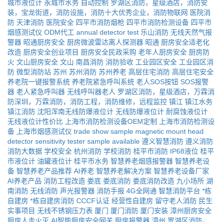
城市液位计
永城市水务
自动控制
罗湖区消防，星级酒店，消防安
装，宝龙街道，消防设施，消防十大优秀企业，消防物联网
医院消
防
天津消防
医院安全
四平市消防烟枪
四平市消防检测设备
四平市
烟感测试仪
ODM代工
annual detector test
乐山消防
无线天然气报
警器
昭通厨房安全
厨房微波雷达离人探测器
昭通
厨房安全适老化
改造
厨房安全创业项目
厨房安全民政采购
老年人厨房安全
厨房防
火
文山厨房安全
文山
南昌消防
消防验收
工业园区安全
工业园区消
防
微型消防站
苏州
苏州消防
苏州养老
高层住宅消防
高层住宅安全
养老院一键报警系统
养老院紧急呼叫系统
老人SOS按钮
SOS报警
器
老人紧急呼叫器
无线呼叫器老人
罗湖区消防，星级酒店，万霖消
防深圳，万霖消防，消防工程，消防维修，远程监控
镇江
镇江水务
镇江消防
沈阳浑南无线防爆液位计
无线防爆液位计
耐腐蚀液位计
无线液位计性价比
上海市消防检测设备OEM定制
上海市消防检测设
备
上海市烟感测试仪
trade show sample
magnetic mount head
detector sensitivity tester
sample available
遵义智慧消防
遵义消防
消防大数据
学校安全
杭州消防
学校消防
桂平市消防
IP68液位
桂平
市液位计
油罐液位计
桂平市水务
智慧养老烟感报警器
智慧养老设
备
智慧养老产品推荐
AI养老
智慧养老解决方案
智慧养老设备厂家
AI养老产品
消防工程改造
娄底
娄底消防
娄底消防改造
九小场所
湖
南消防
无线消防
声光报警器
消防手报
4G全网通
智慧消防平台
*栋
自建房
*栋自建房消防
CCCF认证
经营性自建房
留守老人消防
民生
实事项目
无线不锈钢压力表
厦门
厦门消防
厦门安装
漳州厨房安全
厨房人走火灭
AI智能厨房安全网关
厨房报警器
漳州
罗湖区消防，