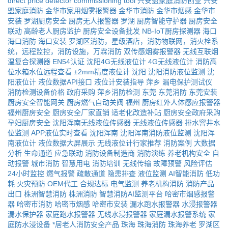
direct price
detector commissioning tool
兴安盟家庭消防创业
兴安
盟家庭消防
金华市家用烟雾报警器
金华市消防
金华市烟感
金华市
安装
罗湖厨房安全
厨房无人报警器
罗湖
厨房智能守护器
厨房安全
联动
高龄老人厨房监护
厨房安全设备批发
NB-IoT厨房探测器
海口
海口消防
海口安装
罗湖区消防，星级酒店，消防物联网，消火栓系
统，远程监控，消防设施，万霖消防
双传感烟雾报警器
无线互联烟
温复合探测器
EN54认证
沈阳4G无线液位计
4G无线液位计
消防高
位水箱水位远程查看
±2mm精度液位计
沈阳
沈阳消防液位监测
沈
阳液位计
液位数据API接口
液位计安装指导
萍乡
漏电保护测试仪
消防检测设备价格
政府采购
萍乡消防检测
东莞
东莞消防
东莞安装
厨房安全智能网关
厨房燃气自动关阀
福州
厨房红外人体感应报警器
福州厨房安全
厨房安全厂家直销
适老化改造补贴
厨房安全政府采购
孕妇厨房安全
沈阳浑南无线液位传感器
无线液位传感器
排水窨井水
位监测
APP液位实时查看
沈阳浑南
沈阳浑南消防液位监测
沈阳浑
南液位计
液位数据大屏展示
无线液位计行家推荐
消防案例
大数据
分析
生命通道
应急联动
消防设备制造商
消防演练
养老机构安全
自
动报警
城市消防
智慧用电
消防培训
无线传输
故障预警
风险评估
24小时监控
燃气报警
疏散通道
隐患排查
液位监测
AI智能消防
低功
耗
火灾预防
OEM代工
合规达标
电气监测
养老机构消防
消防产品
出口
株洲智慧消防
株洲消防
智慧消防AI监测平台
哈密市烟感报警
器
哈密市消防
哈密市烟感
哈密市安装
漏水跑水报警器
水浸报警器
漏水保护器
家庭跑水报警器
无线水浸报警器
家庭漏水报警系统
家
庭防水浸设备
*居老人消防安全产品
珠海
珠海消防
珠海养老
罗湖区