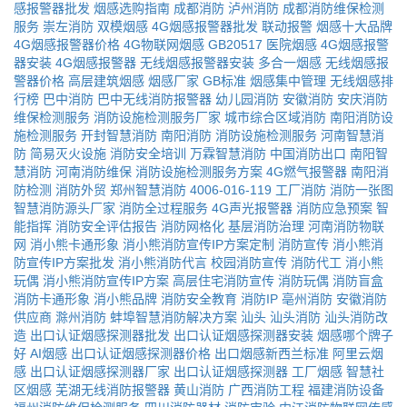
感报警器批发
烟感选购指南
成都消防
泸州消防
成都消防维保检测
服务
崇左消防
双模烟感
4G烟感报警器批发
联动报警
烟感十大品牌
4G烟感报警器价格
4G物联网烟感
GB20517
医院烟感
4G烟感报警
器安装
4G烟感报警器
无线烟感报警器安装
多合一烟感
无线烟感报
警器价格
高层建筑烟感
烟感厂家
GB标准
烟感集中管理
无线烟感排
行榜
巴中消防
巴中无线消防报警器
幼儿园消防
安徽消防
安庆消防
维保检测服务
消防设施检测服务厂家
城市综合区域消防
南阳消防设
施检测服务
开封智慧消防
南阳消防
消防设施检测服务
河南智慧消
防
简易灭火设施
消防安全培训
万霖智慧消防
中国消防出口
南阳智
慧消防
河南消防维保
消防设施检测服务方案
4G燃气报警器
南阳消
防检测
消防外贸
郑州智慧消防
4006-016-119
工厂消防
消防一张图
智慧消防源头厂家
消防全过程服务
4G声光报警器
消防应急预案
智
能指挥
消防安全评估报告
消防网格化
基层消防治理
河南消防物联
网
消小熊卡通形象
消小熊消防宣传IP方案定制
消防宣传
消小熊消
防宣传IP方案批发
消小熊消防代言
校园消防宣传
消防代工
消小熊
玩偶
消小熊消防宣传IP方案
高层住宅消防宣传
消防玩偶
消防盲盒
消防卡通形象
消小熊品牌
消防安全教育
消防IP
亳州消防
安徽消防
供应商
滁州消防
蚌埠智慧消防解决方案
汕头
汕头消防
汕头消防改
造
出口认证烟感探测器批发
出口认证烟感探测器安装
烟感哪个牌子
好
AI烟感
出口认证烟感探测器价格
出口烟感新西兰标准
阿里云烟
感
出口认证烟感探测器厂家
出口认证烟感探测器
工厂烟感
智慧社
区烟感
芜湖无线消防报警器
黄山消防
广西消防工程
福建消防设备