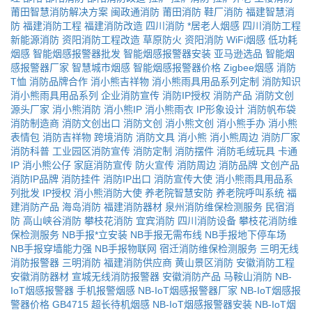
莆田智慧消防解决方案
闽政通消防
莆田消防
鞋厂消防
福建智慧消
防
福建消防工程
福建消防改造
四川消防
*居老人烟感
四川消防工程
新能源消防
资阳消防工程改造
草原防火
资阳消防
WiFi烟感
低功耗
烟感
智能烟感报警器批发
智能烟感报警器安装
亚马逊选品
智能烟
感报警器厂家
智慧城市烟感
智能烟感报警器价格
Zigbee烟感
消防
T恤
消防品牌合作
消小熊吉祥物
消小熊雨具用品系列定制
消防知识
消小熊雨具用品系列
企业消防宣传
消防IP授权
消防产品
消防文创
源头厂家
消小熊消防
消小熊IP
消小熊雨衣
IP形象设计
消防帆布袋
消防制造商
消防文创出口
消防文创
消小熊文创
消小熊手办
消小熊
表情包
消防吉祥物
跨境消防
消防文具
消小熊
消小熊周边
消防厂家
消防科普
工业园区消防宣传
消防定制
消防摆件
消防毛绒玩具
卡通
IP
消小熊公仔
家庭消防宣传
防火宣传
消防周边
消防品牌
文创产品
消防IP品牌
消防挂件
消防IP出口
消防宣传大使
消小熊雨具用品系
列批发
IP授权
消小熊消防大使
养老院智慧安防
养老院呼叫系统
福
建消防产品
海岛消防
福建消防器材
泉州消防维保检测服务
民宿消
防
高山峡谷消防
攀枝花消防
宜宾消防
四川消防设备
攀枝花消防维
保检测服务
NB手报*立安装
NB手报无需布线
NB手报地下停车场
NB手报穿墙能力强
NB手报物联网
宿迁消防维保检测服务
三明无线
消防报警器
三明消防
福建消防供应商
黄山景区消防
安徽消防工程
安徽消防器材
宣城无线消防报警器
安徽消防产品
马鞍山消防
NB-
IoT烟感报警器
手机报警烟感
NB-IoT烟感报警器厂家
NB-IoT烟感报
警器价格
GB4715
超长待机烟感
NB-IoT烟感报警器安装
NB-IoT烟