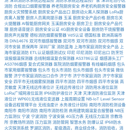
测
深圳消防水系统远程监控
消防水系统远程监控厂家
深圳老旧小区
消防
合规出口烟雾报警器
养老院厨房安全
养老机构厨房安全报警器
厨房火灾预警系统
厨房安全产品出口
厨房动火离人探测器
LoRa厨
房离人报警
厨房人员离岗提示器
玉溪
厨房安全产品价格
厨房忘关
火提醒器
AI智能厨房网关
玉溪厨房安全
厨房卫士
厨房安全产品代
理
厨房语音提示
厨房安全认证
4G厨房安全设备
厨房防干烧报警器
厨房声光报警
德标消防烟雾报警器
VdS认证
德国标准
欧洲高端市
场
DIN14676
双河市烟感报警器
双河市
双河市消防
双河市烟感
双
河市安装
质保两年
深圳厂家
消防蓝海
上海市家庭消防安全产品
上
海市家庭消防
ETL认证烟感测试仪
印尼
印尼消防
印尼出口
防烹饪
误报烟温探测器
总线制烟温复合探测器
AS3786认证
烟感源头工厂
AS3786烟感
复合式探测器
医院消防烟雾报警器
有线编码烟感
包头
市家用烟雾报警器
包头市
包头市消防
包头市烟感
包头市安装
微信
报警
济宁市家庭消防出口合作
济宁市
济宁市家庭消防
济宁市家庭
安全
四平市无线烟雾探测器
四平市消防
四平市烟感
四平市安装
高
灵敏度
天津无线远传液位计
无线远传液位计
消防用水液位监测
LoRa广域网液位监测
IP66防护液位计
天津
天津消防液位监测
天津
液位计
WP601无线液位变送器
上报周期设置
NB-IoT Level Sensor
设备远程管理平台
无线浊度计
水务液位计招标
南阳市消防检测设备
南阳市
南阳市消防
南阳市消防检测
商用建筑烟温复合报警器
NB压
力监测仪
宁波
宁波消防
宁波安装
4G压力表
无线压力监测
宗教场
所
宗教场所消防
压力监测
消防管网
智慧水务
防爆认证
IP68防水
火灾探测系统
罗湖区消防，星级酒店，商业综合体，消防验收，消