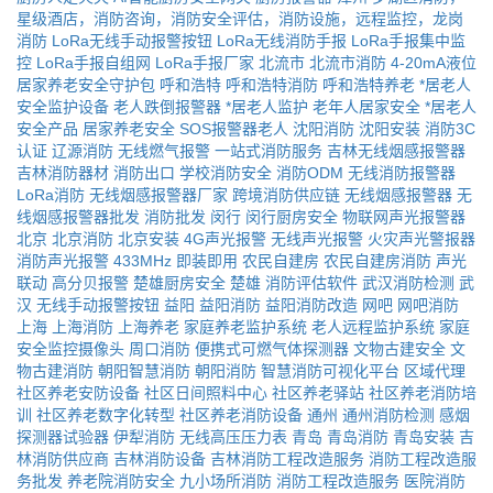
星级酒店，消防咨询，消防安全评估，消防设施，远程监控，龙岗
消防
LoRa无线手动报警按钮
LoRa无线消防手报
LoRa手报集中监
控
LoRa手报自组网
LoRa手报厂家
北流市
北流市消防
4-20mA液位
居家养老安全守护包
呼和浩特
呼和浩特消防
呼和浩特养老
*居老人
安全监护设备
老人跌倒报警器
*居老人监护
老年人居家安全
*居老人
安全产品
居家养老安全
SOS报警器老人
沈阳消防
沈阳安装
消防3C
认证
辽源消防
无线燃气报警
一站式消防服务
吉林无线烟感报警器
吉林消防器材
消防出口
学校消防安全
消防ODM
无线消防报警器
LoRa消防
无线烟感报警器厂家
跨境消防供应链
无线烟感报警器
无
线烟感报警器批发
消防批发
闵行
闵行厨房安全
物联网声光报警器
北京
北京消防
北京安装
4G声光报警
无线声光报警
火灾声光警报器
消防声光报警
433MHz
即装即用
农民自建房
农民自建房消防
声光
联动
高分贝报警
楚雄厨房安全
楚雄
消防评估软件
武汉消防检测
武
汉
无线手动报警按钮
益阳
益阳消防
益阳消防改造
网吧
网吧消防
上海
上海消防
上海养老
家庭养老监护系统
老人远程监护系统
家庭
安全监控摄像头
周口消防
便携式可燃气体探测器
文物古建安全
文
物古建消防
朝阳智慧消防
朝阳消防
智慧消防可视化平台
区域代理
社区养老安防设备
社区日间照料中心
社区养老驿站
社区养老消防培
训
社区养老数字化转型
社区养老消防设备
通州
通州消防检测
感烟
探测器试验器
伊犁消防
无线高压压力表
青岛
青岛消防
青岛安装
吉
林消防供应商
吉林消防设备
吉林消防工程改造服务
消防工程改造服
务批发
养老院消防安全
九小场所消防
消防工程改造服务
医院消防