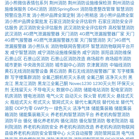
消小熊微信表情包系列
荆州消防
荆州消防设施维保检测
荆州消防设
施维保服务
DB42消防
消防SpringBoot
消防隐患整改管理
智慧消防
预警应急开发
消小熊IP品牌全案定制
消小熊稍息
消小熊IP品牌全案
消小熊IP品牌全案批发
石家庄消防安全评估软件
石家庄消防安全评
估服务
武汉消防安全评估服务
武汉消防安全评估软件
高校智慧消防
武汉消防
4G燃气泄漏报警器
天门消防
4G燃气泄漏报警器厂家
天门
4G燃气报警器
4G燃气泄漏报警器方案
天门智慧消防
天门4G燃气
泄漏报警器
消小熊队长
消防物联网告警闭环
智慧消防物联网平台开
发
咸宁智慧消防
咸宁消防设施维保服务
咸宁消防
崇阳县消防维保
石景山区
石景山区消防
石景山区消防改造
商场超市
商场超市消防
城市更新
中央政务区消防
城市副中心消防
京津冀消防
中轴线消防
黄石无线消防报警设备
黄石消防
黄石无线消防报警器厂家
写字楼集
群
写字楼集群消防
全氟己酮机柜灭火系统
全氟己酮
洁净灭火剂
黑
龙江
黑龙江消防
黑龙江全氟己酮
Novec1230
1230灭火剂
环保灭火
剂
无残留灭火
不导电灭火
数据中心消防
储能电站消防
配电室消防
机房消防
锂电池消防
电气火灾
自动灭火
探火管
机柜灭火
悬挂式灭
火
瓶组式灭火
柜式灭火
管网式灭火
替代七氟丙烷
替代哈龙
替代气
溶胶
ODP为零
GWP为一
绿色灭火
洁净气体
储能集装箱
储能集装
箱消防
储能集装箱灭火
养老机构智慧消防平台
养老机构智慧消防
消防平台
循化
循化养老机构
循化消防
循化智慧消防
敬老院消防
福
利院消防
养老机构消防安全
养老机构消防改造
养老机构消防物联网
县级养老机构消防安全管理中心
火灾自动报警
消防管网监测
电气线