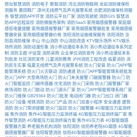
邢台智慧消防
消防电子
数智消防
河北消防物联网
龙岩消防维保检
测服务
莆田鞋厂
漳州无线燃气及声光报警系统
合肥消防维保检测服
务
智慧消防APP开发
消防云平台厂家
消防驾驶舱
消防GIS
智慧消
防APP远程监控
消防微服务架构
消防SaaS
家用烟感报警器
家庭烟
感低电量提醒
家用烟感报警器厂家
家用烟感报警器批发
家用烟感报
警器安装
家用烟感报警器价格
洛阳消防设施维保服务
洛阳消防
汝
阳县消防维保
中山
中山消防
中山消防改造
KTV娱乐场所
KTV娱乐
场所消防
消防动漫形象
消小熊动漫绘本系列
消小熊动漫绘本系列定
制
消防主题
IP运营
消防采购
企业单位消防宣传
消小熊动漫绘本系
列批发
社区消防宣传
儿童消防教育
泸州消防工程改造
临夏消防
消
防民生实事
临夏无线燃气及声光报警系统
防火门安装
防火门APP智
能管理系统
防火门火灾联动
消防通道
防火门APP智能管理系统批发
防火门APP
大型商场防火门
防火门未关报警
门磁报警器
防火门
防
火门智能监控
门磁传感器
住宅消防
防火门采购
防火门报警器厂家
商场消防
防火门联动
防火门源头厂家
防火门APP智能管理系统厂家
防火门维保
GB29364
防火门批发
电动闭门器
防火门出口
闭门器
防火门设备
地铁消防
防火门产品
防火门巡查小程序
安全通道
建筑
消防
防火门常闭提醒
防火门监控
防火门报警器
4G智能压力监测终
端
焦作消防
焦作4G智能压力监测终端
4G智能压力监测终端厂家
焦
作智慧消防
4G智能压力监测终端方案
焦作4G压力表
4G智能烟感
报警器方案
养老服务机构消防
信阳消防
信阳养老院4G烟感
4G智能
烟感报警器厂家
信阳智慧消防
信阳4G智能烟感报警器
4G智能烟感