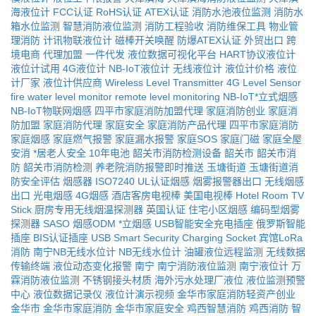
海液位计
FCC认证
RoHS认证
ATEX认证
消防水池液位监测
消防水
箱水位监测
智慧消防液位监测
消防工程验收
消防维保工具
物业管
理消防
计讯物联液位计
磁棒开关唤醒
防爆ATEX认证
外贸出口
跨
境电商
代理加盟
一件代发
液位数据可视化平台
HART协议液位计
液位计试用
4G液位计
NB-IoT液位计
无线液位计
液位计价格
液位
计厂家
液位计供应商
Wireless Level Transmitter
4G Level Sensor
fire water level monitor
remote level monitoring
NB-IoT*立式烟感
NB-IoT物联网烟感
四平市家庭消防加盟代理
家庭消防创业
家庭消
防加盟
家庭消防代理
家庭安全
家庭消防产品代理
四平市家庭消防
家庭烟感
家庭燃气报警
家庭漏水报警
家庭SOS
家庭门磁
家庭全屋
安消
*居老人安全
10年电池
韶关市消防检测设备
韶关市
韶关市消
防
韶关市消防检测
养老院消防报警即时推送
玉塘街道
玉塘街道消
防安全评估
烟感器
ISO7240
UL认证烟感
烟雾报警器出口
无线烟感
出口
光电烟感
4G烟感
酒店客房电视棒
美国电视棒
Hotel Room TV
Stick
厨房专用无线烟温探测器
英国认证
住宅小区烟感
编码型烟雾
探测器
SASO
烟感ODM
*立烟感
USB智能安全充电插座
俄罗斯智能
插座
BIS认证插座
USB Smart Security Charging Socket
宾馆LoRa
消防
南宁NB无线水位计
NB无线水位计
油罐液位远程监测
无线数据
传输终端
液位动态变化报警
南宁
南宁消防液位监测
南宁液位计
万
霖消防液位监测
不锈钢接头材质
海外污水处理厂液位
液位监测预警
中心
液位数据记录仪
液位计演示视频
金华市家庭消防轻资产创业
金华市
金华市家庭消防
金华市家庭安全
鸡西智慧消防
鸡西消防
智