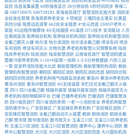
路监测
厨房燃气监测
消防通道监测
消防控制室监测
RFID巡检
视频
监控
信息采集装置
60秒接收显示
30分钟巡检
5秒时间同步
等保二
级
GB/T26875
GB/T28181
青海省民政厅
智慧消防实施方案
消防安
全标准化管理
青海高原养老安全
十项规定
三懂四会五落实
红黄蓝
风险分级
隐患动态清零
662处安全隐患
4*余元改造
1500户老年人
家庭
4G远程传输模块
4G无线烟感
4G温感
DTU技术
安消联动
人员
在离岗监测
医养结合机构
医养结合机构消防
医养结合机构智慧消防
全氟己酮灭火器
哈尔滨
哈尔滨消防
哈尔滨全氟己酮
喷涂车间
喷涂
车间消防
喷涂车间灭火
文物古建
养老机构智慧火灾预警系统
陆良
陆良养老机构
陆良消防
陆良智慧消防
云南省民政厅
智慧消防建设
楚雄78家养老机构
1+10+N监管一张网
1-3-5分钟救援链
六防三战
一管
民安杯消防技能大比武
救助管理机构
救助管理机构消防
救助
管理机构智慧消防
朝阳区
朝阳区消防
朝阳区消防改造
胡同四合院
胡同四合院消防
养老机构电气线路监测系统
果洛州
果洛州养老机构
果洛州消防
果洛州智慧消防
4G无线温感
非贮压式全氟己酮灭火装
置
四川
四川全氟己酮
核磁共振室
核磁共振室消防
核磁共振室灭火
养老机构消防物联网平台
巴塘
巴塘养老机构
巴塘消防
巴塘智慧消
防
四川省民政厅
四川省消防条例
一老一小消防安全
养老机构智慧
消防值守中心
广安前锋区
广安前锋区养老机构
广安前锋区消防
广
安前锋区智慧消防
全氟己酮自动灭火装置
鹤岗
鹤岗消防
鹤岗全氟
己酮
图书馆
图书馆消防
图书馆灭火
玉溪江川区
玉溪江川区养老机
构
玉溪江川区消防
玉溪江川区智慧消防
康养中心
康养中心消防
康
养中心智慧消防
大兴区
大兴区消防
大兴区消防改造
大兴国际机场