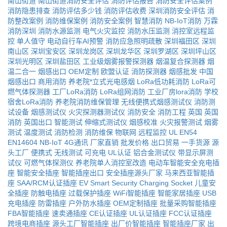
南山街道
南山街道消防安全评估
消防评估报告
消防安全评估案例
消防隐患排查
消防评估多少钱
消防评估收费
深圳消防安全评估
消
防整改案例
消防维保案例
消防安全案例
智慧消防
NB-IoT消防
万霖
消防深圳
消防水源监测
电气火灾监控
消防水压监测
消控室远程监
控
单人值守
电动自行车AI预警
消防应急照明疏散
深圳福田区
深圳
南山区
深圳宝安区
深圳龙岗区
深圳龙华区
深圳罗湖区
深圳坪山区
深圳光明区
深圳盐田区
工业级烟雾报警探测器
烟温复合探测器
烟
温二合一
烟感出口
OEM定制
欧盟认证
消防探测器
烟感批发
中国
烟感出口
商用消防
养老院*立式光电感烟
LoRa低功耗消防
LoRa可
燃气体探测器
工厂LoRa消防
LoRa组网消防
工业厂房lora消防
学校
宿舍LoRa消防
养老院消防维保管理
无线便携式烟感测试仪
消防测
试设备
烟感测试仪
火灾探测器测试仪
消防安全
消防工程
英国
英国
消防
英国出口
智能测试
伸缩式测试仪
烟感校准
火灾报警测试
烟雾
测试
温度测试
消防检测
消防维保
物联网
远程监控
UL
EN54
EN14604
NB-IoT
4G通讯
厂家直销
批发价格
出口贸易
一手货源
源
头工厂
便携式
无线测试
可充电
UL认证
铝合金测试仪
带显示屏测
试仪
可燃气体探测仪
养老院单人消控室改造
电动车智能安全充电插
座
智能安全插座
智能插座出口
安全插座源头厂家
马来西亚智能插
座
SAA/RCM认证插座
EV Smart Security Charging Socket
儿童安
全插座
防触电插座
过载保护插座
WiFi智能插座
智能家居插座
USB
充电插座
防雷插座
户外防水插座
OEM定制插座
批量采购智能插座
FBA智能插座
速卖通插座
CE认证插座
UL认证插座
FCC认证插座
跨境电商插座
源头工厂智能插座
出厂价智能插座
智能插座厂家
出