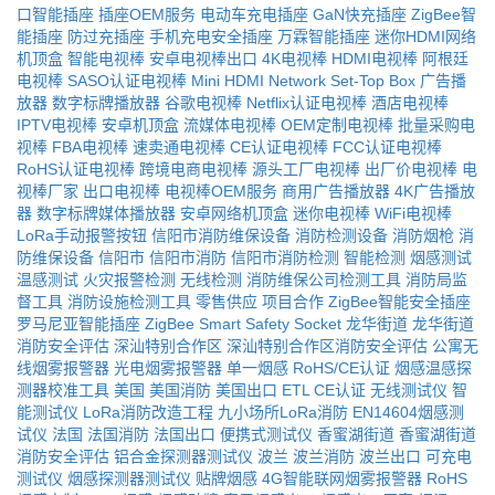
口智能插座
插座OEM服务
电动车充电插座
GaN快充插座
ZigBee智
能插座
防过充插座
手机充电安全插座
万霖智能插座
迷你HDMI网络
机顶盒
智能电视棒
安卓电视棒出口
4K电视棒
HDMI电视棒
阿根廷
电视棒
SASO认证电视棒
Mini HDMI Network Set-Top Box
广告播
放器
数字标牌播放器
谷歌电视棒
Netflix认证电视棒
酒店电视棒
IPTV电视棒
安卓机顶盒
流媒体电视棒
OEM定制电视棒
批量采购电
视棒
FBA电视棒
速卖通电视棒
CE认证电视棒
FCC认证电视棒
RoHS认证电视棒
跨境电商电视棒
源头工厂电视棒
出厂价电视棒
电
视棒厂家
出口电视棒
电视棒OEM服务
商用广告播放器
4K广告播放
器
数字标牌媒体播放器
安卓网络机顶盒
迷你电视棒
WiFi电视棒
LoRa手动报警按钮
信阳市消防维保设备
消防检测设备
消防烟枪
消
防维保设备
信阳市
信阳市消防
信阳市消防检测
智能检测
烟感测试
温感测试
火灾报警检测
无线检测
消防维保公司检测工具
消防局监
督工具
消防设施检测工具
零售供应
项目合作
ZigBee智能安全插座
罗马尼亚智能插座
ZigBee Smart Safety Socket
龙华街道
龙华街道
消防安全评估
深汕特别合作区
深汕特别合作区消防安全评估
公寓无
线烟雾报警器
光电烟雾报警器
单一烟感
RoHS/CE认证
烟感温感探
测器校准工具
美国
美国消防
美国出口
ETL
CE认证
无线测试仪
智
能测试仪
LoRa消防改造工程
九小场所LoRa消防
EN14604烟感测
试仪
法国
法国消防
法国出口
便携式测试仪
香蜜湖街道
香蜜湖街道
消防安全评估
铝合金探测器测试仪
波兰
波兰消防
波兰出口
可充电
测试仪
烟感探测器测试仪
贴牌烟感
4G智能联网烟雾报警器
RoHS