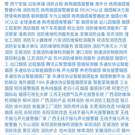
警
西宁安装
沿街商铺
消防合规
商用烟感报警器
海外仓
商用烟感报
警器价格
消防规范
商用烟感报警器安装
REACH认证
烟感解决方案
跨境电商烟感
联网烟感
华为云烟感
商用烟感报警器批发
烟感价格
3C认证
全球速卖通
商用烟感报警器厂家
烟感安装
幼儿园烟感
烟感
工程案例
酒店烟感
地下车库烟感
皖北消防
消防维保检测服务厂家
消管家
淮南消防
消防维保检测服务批发
安徽消防设备
安庆消防
煤
化工消防
消防灭火器维修
六安消防维保检测服务
经适型消防改造
消防安全重点单位
消防维保检测服务
宣城消防
消防气体灭火
六安
消防
无锡消防
无锡消防维保检测服务
港口消防
南通消防物联网传
感控制设备
江苏消防产品
苏州消防维保检测服务
涂鸦烟感
烟感代
工
出口烟感
远程烟感
腾讯云智慧烟感
感烟探测器
多通信协议智能
烟感
多通信协议智能烟感价格
声光报警
养老院烟感
微信报警烟感
多通信协议智能烟感厂家
多通信协议智能烟感批发
烟感数据平台
消
防联动
海外烟感
FBA
多通信协议智能烟感安装
智能家居烟感
工业
烟感
短信报警烟感
免布线烟感
老旧小区烟感
烟感排行榜
阿里巴巴
国际站
烟感可视化大屏
江苏无线燃气及声光报警系统
广西消防维保
检测服务
柳州消防
广西消防产品
桂林消防
徐州消防工程改造
宿迁
消防
徐州消防
新能源工厂消防
消防用传设备
东莞消防改造
NB联网
烟感
岳阳
岳阳消防
岳阳消防改造
无线手报与声光报警器批发
无线
手报与声光报警器厂家
广西无线手报与声光报警器
无线手报与声光
报警器
九华山消防
阜阳消防维保检测服务
阜阳消防
芜湖消防
安徽
消防改造
景区消防
消防护企
池州消防
蚌埠消防
安徽消防公司
徽州