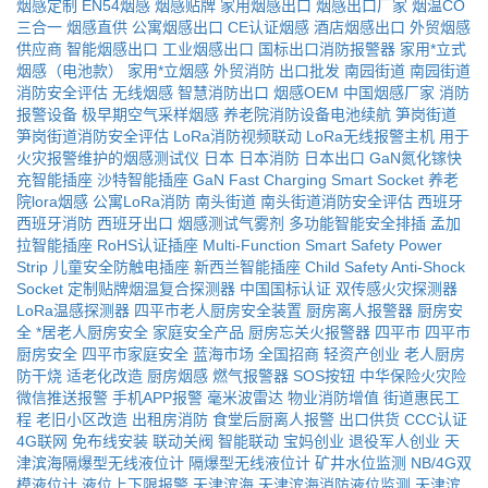
烟感定制
EN54烟感
烟感贴牌
家用烟感出口
烟感出口厂家
烟温CO
三合一
烟感直供
公寓烟感出口
CE认证烟感
酒店烟感出口
外贸烟感
供应商
智能烟感出口
工业烟感出口
国标出口消防报警器
家用*立式
烟感（电池款）
家用*立烟感
外贸消防
出口批发
南园街道
南园街道
消防安全评估
无线烟感
智慧消防出口
烟感OEM
中国烟感厂家
消防
报警设备
极早期空气采样烟感
养老院消防设备电池续航
笋岗街道
笋岗街道消防安全评估
LoRa消防视频联动
LoRa无线报警主机
用于
火灾报警维护的烟感测试仪
日本
日本消防
日本出口
GaN氮化镓快
充智能插座
沙特智能插座
GaN Fast Charging Smart Socket
养老
院lora烟感
公寓LoRa消防
南头街道
南头街道消防安全评估
西班牙
西班牙消防
西班牙出口
烟感测试气雾剂
多功能智能安全排插
孟加
拉智能插座
RoHS认证插座
Multi-Function Smart Safety Power
Strip
儿童安全防触电插座
新西兰智能插座
Child Safety Anti-Shock
Socket
定制贴牌烟温复合探测器
中国国标认证
双传感火灾探测器
LoRa温感探测器
四平市老人厨房安全装置
厨房离人报警器
厨房安
全
*居老人厨房安全
家庭安全产品
厨房忘关火报警器
四平市
四平市
厨房安全
四平市家庭安全
蓝海市场
全国招商
轻资产创业
老人厨房
防干烧
适老化改造
厨房烟感
燃气报警器
SOS按钮
中华保险火灾险
微信推送报警
手机APP报警
毫米波雷达
物业消防增值
街道惠民工
程
老旧小区改造
出租房消防
食堂后厨离人报警
出口供货
CCC认证
4G联网
免布线安装
联动关阀
智能联动
宝妈创业
退役军人创业
天
津滨海隔爆型无线液位计
隔爆型无线液位计
矿井水位监测
NB/4G双
模液位计
液位上下限报警
天津滨海
天津滨海消防液位监测
天津滨