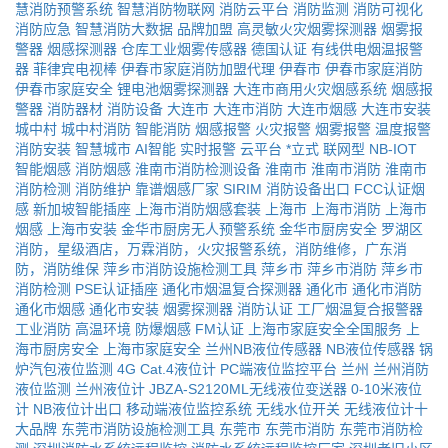
慧消防预警系统
智慧消防物联网
消防云平台
消防监测
消防可视化
消防应急
智慧消防大数据
品牌加盟
高灵敏火灾烟雾探测器
烟雾报
警器
烟感探测器
仓库工业烟雾传感器
德国认证
有线供电烟温报警
器
菲律宾电视棒
伊春市家庭消防加盟代理
伊春市
伊春市家庭消防
伊春市家庭安全
锂电池烟雾探测器
大连市商用火灾烟感系统
烟感报
警器
消防器材
消防设备
大连市
大连市消防
大连市烟感
大连市安装
城中村
城中村消防
智能消防
烟感报警
火灾报警
烟雾报警
温度报警
消防安装
智慧城市
AI智能
实时报警
云平台
*立式
联网型
NB-IOT
智能烟感
消防烟感
淮南市消防检测设备
淮南市
淮南市消防
淮南市
消防检测
消防维护
靠谱烟感厂家
SIRIM
消防设备出口
FCC认证烟
感
新加坡智能插座
上海市消防烟感套装
上海市
上海市消防
上海市
烟感
上海市安装
金华市厨房无人预警系统
金华市厨房安全
罗湖区
消防，星级酒店，万霖消防，火灾报警系统，消防维修，广东消
防，消防维保
萍乡市消防设施检测工具
萍乡市
萍乡市消防
萍乡市
消防检测
PSE认证插座
通化市烟温复合探测器
通化市
通化市消防
通化市烟感
通化市安装
烟雾探测器
消防认证
工厂烟温复合报警器
工业消防
高温环境
防爆烟感
FM认证
上海市家庭安全全国服务
上
海市厨房安全
上海市家庭安全
兰州NB液位传感器
NB液位传感器
锅
炉汽包液位监测
4G Cat.4液位计
PC端液位监控平台
兰州
兰州消防
液位监测
兰州液位计
JBZA-S2120ML无线液位变送器
0-10米液位
计
NB液位计出口
移动端液位监控系统
无线水位开关
无线液位计十
大品牌
东莞市消防设施检测工具
东莞市
东莞市消防
东莞市消防检