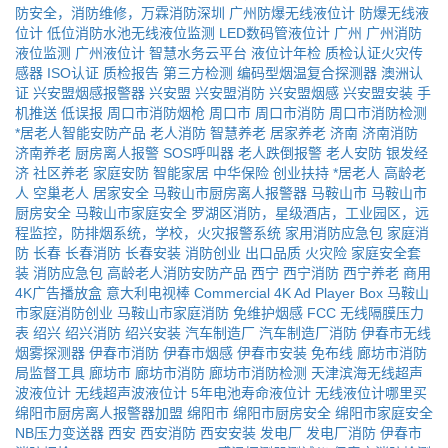
防安全，消防维修，万霖消防深圳
广州防爆无线液位计
防爆无线液
位计
低位消防水池无线液位监测
LED数码管液位计
广州
广州消防
液位监测
广州液位计
智慧水务云平台
液位计年检
质检认证火灾传
感器
ISO认证
质检报告
第三方检测
编码型烟温复合探测器
澳洲认
证
兴安盟烟感报警器
兴安盟
兴安盟消防
兴安盟烟感
兴安盟安装
手
机推送
低误报
周口市消防烟枪
周口市
周口市消防
周口市消防检测
*居老人智能安防产品
老人消防
智慧养老
居家养老
济南
济南消防
济南养老
厨房离人报警
SOS呼叫器
老人跌倒报警
老人安防
银发经
济
社区养老
家庭安防
智能家居
中华保险
创业扶持
*居老人
高龄老
人
空巢老人
居家安全
马鞍山市厨房离人报警器
马鞍山市
马鞍山市
厨房安全
马鞍山市家庭安全
罗湖区消防，星级酒店，工业园区，远
程监控，防排烟系统，学校，火灾报警系统
家用消防应急包
家庭消
防
长春
长春消防
长春安装
消防创业
出口品质
火灾险
家庭安全套
装
消防应急包
高龄老人消防安防产品
西宁
西宁消防
西宁养老
商用
4K广告播放盒
意大利电视棒
Commercial 4K Ad Player Box
马鞍山
市家庭消防创业
马鞍山市家庭消防
免维护烟感
FCC
无线隔膜压力
表
绍兴
绍兴消防
绍兴安装
汽车制造厂
汽车制造厂消防
伊春市无线
烟雾探测器
伊春市消防
伊春市烟感
伊春市安装
免布线
廊坊市消防
局监督工具
廊坊市
廊坊市消防
廊坊市消防检测
天津滨海无线超声
波液位计
无线超声波液位计
5年电池寿命液位计
无线液位计哪里买
绵阳市厨房离人报警器加盟
绵阳市
绵阳市厨房安全
绵阳市家庭安全
NB压力变送器
西安
西安消防
西安安装
发电厂
发电厂消防
伊春市