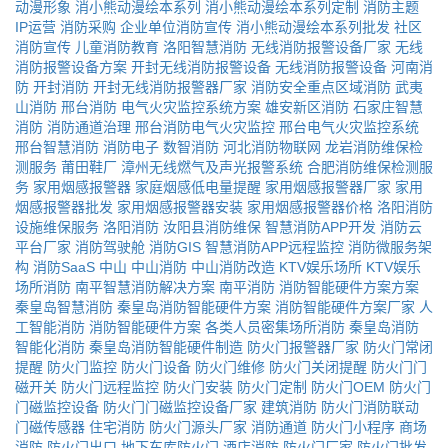
动漫形象
消小熊动漫绘本系列
消小熊动漫绘本系列定制
消防主题
IP运营
消防采购
企业单位消防宣传
消小熊动漫绘本系列批发
社区
消防宣传
儿童消防教育
洛阳智慧消防
无线消防报警设备厂家
无线
消防报警设备方案
开封无线消防报警设备
无线消防报警设备
河南消
防
开封消防
开封无线消防报警器厂家
消防安全重点区域消防
武夷
山消防
邢台消防
电气火灾监控系统方案
雄安新区消防
石家庄智慧
消防
消防通道治理
邢台消防电气火灾监控
邢台电气火灾监控系统
邢台智慧消防
消防电子
数智消防
河北消防物联网
龙岩消防维保检
测服务
莆田鞋厂
漳州无线燃气及声光报警系统
合肥消防维保检测服
务
家用烟感报警器
家庭烟感低电量提醒
家用烟感报警器厂家
家用
烟感报警器批发
家用烟感报警器安装
家用烟感报警器价格
洛阳消防
设施维保服务
洛阳消防
汝阳县消防维保
智慧消防APP开发
消防云
平台厂家
消防驾驶舱
消防GIS
智慧消防APP远程监控
消防微服务架
构
消防SaaS
中山
中山消防
中山消防改造
KTV娱乐场所
KTV娱乐
场所消防
南平智慧消防解决方案
南平消防
消防智能硬件方案方案
秦皇岛智慧消防
秦皇岛消防智能硬件方案
消防智能硬件方案厂家
人
工智能消防
消防智能硬件方案
各类人员密集场所消防
秦皇岛消防
智能化消防
秦皇岛消防智能硬件制造
防火门报警器厂家
防火门常闭
提醒
防火门监控
防火门设备
防火门维修
防火门关闭提醒
防火门门
磁开关
防火门远程监控
防火门安装
防火门定制
防火门OEM
防火门
门磁监控设备
防火门门磁监控设备厂家
建筑消防
防火门消防联动
门磁传感器
住宅消防
防火门源头厂家
消防通道
防火门小程序
商场
消防
防火门出口
地下车库防火门
酒店消防
防火门厂家
防火门批发