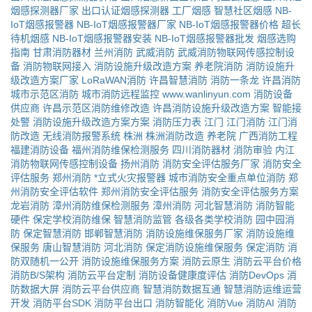
烟感探测器厂家
出口认证烟感探测器
工厂烟感
智慧社区烟感
NB-
IoT烟感报警器
NB-IoT烟感报警器厂家
NB-IoT烟感报警器价格
超长
待机烟感
NB-IoT烟感报警器安装
NB-IoT烟感报警器批发
烟感选购
指南
甘肃消防器材
兰州消防
武威消防
武威消防物联网传感控制设
备
消防物联网接入
消防设施升级改造方案
养老院消防
消防设施升
级改造方案厂家
LoRaWAN消防
许昌智慧消防
消防一条龙
许昌消防
城市示范区消防
城市消防远程监控
www.wanlinyun.com
消防设备
供应商
许昌示范区消防维修改造
许昌消防设施升级改造方案
智能接
处警
消防设施升级改造方案方案
消防压力表
江门
江门消防
江门消
防改造
无线消防报警系统
株洲
株洲消防改造
养老院
广西消防工程
福建消防设备
福州消防维保检测服务
四川消防器材
消防审验
内江
消防物联网传感控制设备
扬州消防
消防安全评估服务厂家
消防安全
评估服务
郑州消防
*立式火灾报警器
城市消防安全重点单位消防
郑
州消防安全评估软件
郑州消防安全评估服务
消防安全评估服务方案
龙岩消防
漳州消防维保检测服务
漳州消防
河北智慧消防
消防智能
硬件
保定学校消防维保
智慧消防监管
各级各类学校消防
园中园消
防
保定智慧消防
邯郸智慧消防
消防设施维保服务厂家
消防设施维
保服务
唐山智慧消防
河北消防
保定消防设施维保服务
保定消防
消
防双随机一公开
消防设施维保服务方案
消防云原生
消防云平台价格
消防B/S架构
消防云平台定制
消防设备健康度评估
消防DevOps
消
防数据大屏
消防云平台供应商
智慧消防数据互通
智慧消防运维运营
开发
消防平台SDK
消防平台出口
消防智能化
消防Vue
消防AI
消防