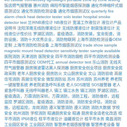
饭店燃气报警器
惠州消防
绵阳市智能烟感探测器
通化市伸缩杆式烟
感测试仪
通化市消防检测设备
通化市烟感测试仪
quarterly fire
alarm check
heat detector tester
solo tester
hospital smoke
detector test
兰州NB液位计
NB液位计
宽温工作液位计
液位计产品
说明书
沈阳浑南无线防爆液位计
无线防爆液位计
耐腐蚀液位计
无
线液位计性价比
罗湖区消防，星级酒店，消防安装，宝龙街道，消
防设施，消防十大优秀企业，消防物联网
上海市消防检测设备OEM
定制
上海市消防检测设备
上海市烟感测试仪
trade show sample
magnetic mount head
detector sensitivity tester
sample available
医院消防
天津消防
医院安全
四平市消防烟枪
四平市消防检测设备
四平市烟感测试仪
ODM代工
annual detector test
乐山消防
无线天
然气报警器
厨房微波雷达离人探测器
厨房安全创业项目
厨房安全民
政采购
老年人厨房安全
厨房防火
文山厨房安全
文山
消防验收
高层
住宅消防
高层住宅安全
微型消防站
苏州
苏州消防
苏州养老
养老院
一键报警系统
养老院紧急呼叫系统
老人SOS按钮
SOS报警器
老人
紧急呼叫器
无线呼叫器老人
镇江
镇江水务
镇江消防
罗湖区消防，
星级酒店，万霖消防深圳，万霖消防，消防工程，消防维修，远程
监控
罗湖区消防，星级酒店，消防咨询，消防安全评估，消防设
施，远程监控，龙岗消防
遵义智慧消防
遵义消防
消防大数据
学校
安全
杭州消防
学校消防
昭通厨房安全
昭通
厨房安全适老化改造
桂
平市消防
IP68液位
桂平市液位计
油罐液位计
桂平市水务
南昌消防
工业园区安全
工业园区消防
智慧养老烟感报警器
智慧养老设备
智