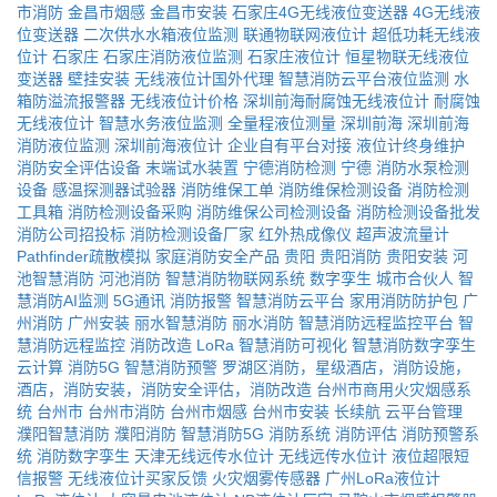
市消防
金昌市烟感
金昌市安装
石家庄4G无线液位变送器
4G无线液
位变送器
二次供水水箱液位监测
联通物联网液位计
超低功耗无线液
位计
石家庄
石家庄消防液位监测
石家庄液位计
恒星物联无线液位
变送器
壁挂安装
无线液位计国外代理
智慧消防云平台液位监测
水
箱防溢流报警器
无线液位计价格
深圳前海耐腐蚀无线液位计
耐腐蚀
无线液位计
智慧水务液位监测
全量程液位测量
深圳前海
深圳前海
消防液位监测
深圳前海液位计
企业自有平台对接
液位计终身维护
消防安全评估设备
末端试水装置
宁德消防检测
宁德
消防水泵检测
设备
感温探测器试验器
消防维保工单
消防维保检测设备
消防检测
工具箱
消防检测设备采购
消防维保公司检测设备
消防检测设备批发
消防公司招投标
消防检测设备厂家
红外热成像仪
超声波流量计
Pathfinder疏散模拟
家庭消防安全产品
贵阳
贵阳消防
贵阳安装
河
池智慧消防
河池消防
智慧消防物联网系统
数字孪生
城市合伙人
智
慧消防AI监测
5G通讯
消防报警
智慧消防云平台
家用消防防护包
广
州消防
广州安装
丽水智慧消防
丽水消防
智慧消防远程监控平台
智
慧消防远程监控
消防改造
LoRa
智慧消防可视化
智慧消防数字孪生
云计算
消防5G
智慧消防预警
罗湖区消防，星级酒店，消防设施，
酒店，消防安装，消防安全评估，消防改造
台州市商用火灾烟感系
统
台州市
台州市消防
台州市烟感
台州市安装
长续航
云平台管理
濮阳智慧消防
濮阳消防
智慧消防5G
消防系统
消防评估
消防预警系
统
消防数字孪生
天津无线远传水位计
无线远传水位计
液位超限短
信报警
无线液位计买家反馈
火灾烟雾传感器
广州LoRa液位计