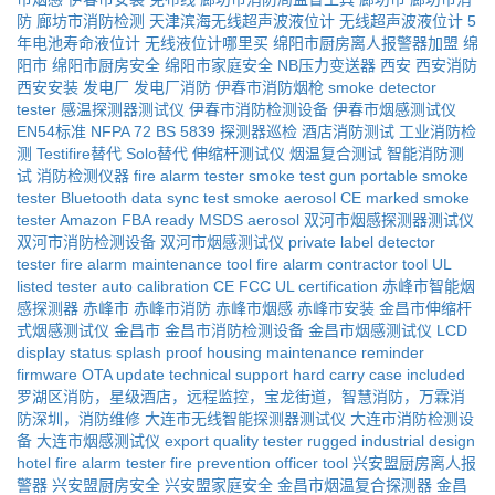
防
廊坊市消防检测
天津滨海无线超声波液位计
无线超声波液位计
5
年电池寿命液位计
无线液位计哪里买
绵阳市厨房离人报警器加盟
绵
阳市
绵阳市厨房安全
绵阳市家庭安全
NB压力变送器
西安
西安消防
西安安装
发电厂
发电厂消防
伊春市消防烟枪
smoke detector
tester
感温探测器测试仪
伊春市消防检测设备
伊春市烟感测试仪
EN54标准
NFPA 72
BS 5839
探测器巡检
酒店消防测试
工业消防检
测
Testifire替代
Solo替代
伸缩杆测试仪
烟温复合测试
智能消防测
试
消防检测仪器
fire alarm tester
smoke test gun
portable smoke
tester
Bluetooth data sync
test smoke aerosol
CE marked smoke
tester
Amazon FBA ready
MSDS aerosol
双河市烟感探测器测试仪
双河市消防检测设备
双河市烟感测试仪
private label detector
tester
fire alarm maintenance tool
fire alarm contractor tool
UL
listed tester
auto calibration
CE FCC UL certification
赤峰市智能烟
感探测器
赤峰市
赤峰市消防
赤峰市烟感
赤峰市安装
金昌市伸缩杆
式烟感测试仪
金昌市
金昌市消防检测设备
金昌市烟感测试仪
LCD
display status
splash proof housing
maintenance reminder
firmware OTA update
technical support
hard carry case included
罗湖区消防，星级酒店，远程监控，宝龙街道，智慧消防，万霖消
防深圳，消防维修
大连市无线智能探测器测试仪
大连市消防检测设
备
大连市烟感测试仪
export quality tester
rugged industrial design
hotel fire alarm tester
fire prevention officer tool
兴安盟厨房离人报
警器
兴安盟厨房安全
兴安盟家庭安全
金昌市烟温复合探测器
金昌