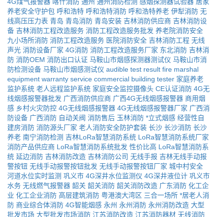
4G煤气报警器
喀什消防
通州
通州消防检测
感烟探测器试验器
居家
养老安全守护包
呼和浩特
呼和浩特消防
呼和浩特养老
伊犁消防
无
线高压压力表
青岛
青岛消防
青岛安装
吉林消防供应商
吉林消防设
备
吉林消防工程改造服务
消防工程改造服务批发
养老院消防安全
九小场所消防
消防工程改造服务
医院消防安全
吉林消防工程
无线
声光
消防设备厂家
4G消防
消防工程改造服务厂家
东北消防
吉林消
防
消防OEM
消防出口认证
马鞍山市烟感探测器测试仪
马鞍山市消
防检测设备
马鞍山市烟感测试仪
audible test result
fire marshal
equipment
warranty service
commercial building tester
家庭养老
监护系统
老人远程监护系统
家庭安全监控摄像头
CE认证消防
4G无
线烟感报警器批发
广西消防供应商
广西4G无线烟感报警器
商用烟
感
乡村火灾防控
4G无线烟感报警器
4G无线烟感报警器厂家
广西消
防设备
广西消防
自动关阀
消防售后
玉林消防
*立式烟感
经营性自
建房消防
消防源头厂家
老人消防安全防护套装
长沙
长沙消防
长沙
养老
南宁消防检测
吉林LoRa智慧消防系统
LoRa智慧消防系统厂家
消防产品供应商
LoRa智慧消防系统批发
性价比高
LoRa智慧消防系
统
延边消防
吉林消防改造
吉林消防公司
无线手报
吉林无线手动报
警按钮
无线手动报警按钮批发
无线手动报警按钮厂家
城中村安全
河道水位实时监测
巩义市
4G深井水位监测仪
4G深井液位计
巩义市
水务
无线燃气报警器
韶关
韶关消防
韶关消防改造
广东消防
化工企
业
化工企业消防
高层建筑消防
粤港澳大湾区
三合一场所
*居老人消
防
商业综合体消防
4G智能烟感
永州
永州消防
永州消防改造
大型
批发市场
大型批发市场消防
江苏消防改造
江苏消防器材
无线消防