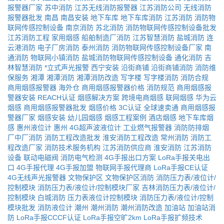
报警器厂家
苏中消防
江苏无线消防报警器
江苏消防公司
无线消防
报警器批发
南昌
南昌安装
地下车库
地下车库消防
江苏消防
消防物
联网传感控制设备
南京消防
苏北消防
消防物联网传感控制设备批发
江苏消防工程
家用烟感
船舶制造厂消防
江苏智慧消防
盐城消防
连
云港消防
电子厂房消防
泰州消防
消防物联网传感控制设备厂家
南
通消防
物联网小镇消防
盐城消防物联网传感控制设备
通化消防
吉
林智慧消防
*立式声光报警
西宁安装
沿街商铺
沿街商铺消防
消防维
保服务
湘潭
湘潭消防
湘潭消防改造
写字楼
写字楼消防
消防合规
商用烟感报警器
海外仓
商用烟感报警器价格
消防规范
商用烟感报
警器安装
REACH认证
烟感解决方案
跨境电商烟感
联网烟感
华为云
烟感
商用烟感报警器批发
烟感价格
3C认证
全球速卖通
商用烟感报
警器厂家
烟感安装
幼儿园烟感
烟感工程案例
酒店烟感
地下车库烟
感
惠州液位计
惠州
4G超声波液位计
工业燃气报警器
消防防排烟
厂中厂消防
消防工程改造批发
淮安消防工程改造
常州消防
消防工
程改造厂家
消防技术服务机构
江苏消防供应商
淮安消防
江苏消防
设备
联动电磁阀
消防电气检测
4G手报出口方案
LoRa手报关电出
口
4G手报代理
4G手报加盟
物联网手报代理商
LoRa手报CE认证
4G无线声光报警器
文物保护区
文物保护区消防
消防压力表/液位计/
控制模块
消防压力表/液位计/控制模块厂家
吉林消防压力表/液位计/
控制模块
白城消防
压力表液位计控制模块
消防压力表/液位计/控制
模块批发
消防液位计
潮州
潮州消防
潮州消防改造
加油站
加油站消
防
LoRa手报CCCF认证
LoRa手报空旷2km
LoRa手报扩频技术