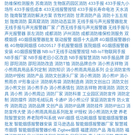
防维保检测服务
苏南消防
生物医药园区消防
433手报
433手报九小
场所
433手报低成本
433无线报警按钮
433手报长寿命电池
天水消
防
陇南智慧消防解决方案
农牧村消防
甘肃消防产品
消防十五五规
划
陇南消防
莫高窟消防
消防动态监测
无线手报与声光报警器批发
无线手报与声光报警器厂家
广西无线手报与声光报警器
无线手报与
声光报警器
崇左消防
成都消防
泸州消防
成都消防维保检测服务
双
模烟感
4G烟感报警器批发
联动报警
烟感十大品牌
4G烟感报警器价
格
4G物联网烟感
GB20517
手机报警烟感
医院烟感
4G烟感报警器
安装
4G烟感报警器
NB-IoT无线手动报警按钮
NB-IoT物联网手报
NB手报厂家
NB手报老旧小区改造
NB手报智慧消防
NB手报品牌
邵
阳
邵阳消防
邵阳消防改造
消防T恤
消防品牌合作
消小熊吉祥物
消
小熊雨具用品系列定制
消防知识
消小熊雨具用品系列
企业消防宣传
消防IP授权
消防产品
消防文创源头厂家
消小熊消防
消小熊IP
消小
熊雨衣
IP形象设计
消防帆布袋
消防制造商
消防文创出口
消防文创
消小熊文创
消小熊手办
消小熊表情包
消防吉祥物
跨境消防
消防文
具
消小熊
消小熊周边
消防厂家
消防科普
工业园区消防宣传
消防定
制
消防摆件
消防毛绒玩具
卡通IP
消小熊公仔
家庭消防宣传
防火宣
传
消防周边
消防品牌
文创产品
消防IP品牌
消防挂件
消防IP出口
消
防宣传大使
消小熊雨具用品系列批发
IP授权
消小熊消防大使
养老
院智慧安防
养老院呼叫系统
WiFi烟感
低功耗烟感
智能烟感报警器
批发
智能烟感报警器安装
亚马逊选品
智能烟感报警器厂家
智慧城
市烟感
智能烟感报警器价格
Zigbee烟感
福建消防产品
海岛消防
福