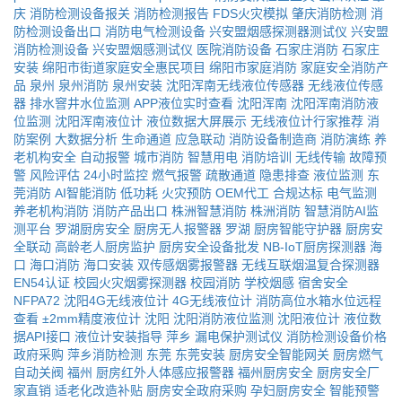
庆
消防检测设备报关
消防检测报告
FDS火灾模拟
肇庆消防检测
消
防检测设备出口
消防电气检测设备
兴安盟烟感探测器测试仪
兴安盟
消防检测设备
兴安盟烟感测试仪
医院消防设备
石家庄消防
石家庄
安装
绵阳市街道家庭安全惠民项目
绵阳市家庭消防
家庭安全消防产
品
泉州
泉州消防
泉州安装
沈阳浑南无线液位传感器
无线液位传感
器
排水窨井水位监测
APP液位实时查看
沈阳浑南
沈阳浑南消防液
位监测
沈阳浑南液位计
液位数据大屏展示
无线液位计行家推荐
消
防案例
大数据分析
生命通道
应急联动
消防设备制造商
消防演练
养
老机构安全
自动报警
城市消防
智慧用电
消防培训
无线传输
故障预
警
风险评估
24小时监控
燃气报警
疏散通道
隐患排查
液位监测
东
莞消防
AI智能消防
低功耗
火灾预防
OEM代工
合规达标
电气监测
养老机构消防
消防产品出口
株洲智慧消防
株洲消防
智慧消防AI监
测平台
罗湖厨房安全
厨房无人报警器
罗湖
厨房智能守护器
厨房安
全联动
高龄老人厨房监护
厨房安全设备批发
NB-IoT厨房探测器
海
口
海口消防
海口安装
双传感烟雾报警器
无线互联烟温复合探测器
EN54认证
校园火灾烟雾探测器
校园消防
学校烟感
宿舍安全
NFPA72
沈阳4G无线液位计
4G无线液位计
消防高位水箱水位远程
查看
±2mm精度液位计
沈阳
沈阳消防液位监测
沈阳液位计
液位数
据API接口
液位计安装指导
萍乡
漏电保护测试仪
消防检测设备价格
政府采购
萍乡消防检测
东莞
东莞安装
厨房安全智能网关
厨房燃气
自动关阀
福州
厨房红外人体感应报警器
福州厨房安全
厨房安全厂
家直销
适老化改造补贴
厨房安全政府采购
孕妇厨房安全
智能预警