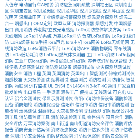
人值守
电动自行车AI预警
消防应急照明疏散
深圳福田区
深圳南山
区
深圳宝安区
深圳龙岗区
深圳龙华区
深圳罗湖区
深圳坪山区
深圳
光明区
深圳盐田区
工业级烟雾报警探测器
烟温复合探测器
烟温二
合一
烟感出口
OEM定制
欧盟认证
消防探测器
烟感批发
中国烟感
出口
商用消防
养老院*立式光电感烟
LoRa消防整体解决方案
LoRa
无线烟感
LoRa消防系统
万霖LoRa消防
饭店LoRa消防
LoRa无线消
防
LoRa烟感
lora手报
lora声光
lora主机
lora网关
LoRa无线组网
无
线消防改造
LoRa消防云平台
LoRa消防APP
消防物联网
零布线消
防
LoRa低功耗消防
LoRa可燃气体探测器
工厂LoRa消防
LoRa组网
消防
工业厂房lora消防
学校宿舍LoRa消防
养老院消防维保管理
无
线便携式烟感测试仪
消防测试设备
烟感测试仪
火灾探测器测试仪
消防安全
消防工程
英国
英国消防
英国出口
智能测试
伸缩式测试仪
烟感校准
火灾报警测试
烟雾测试
温度测试
消防检测
消防维保
智慧
消防
物联网
远程监控
UL
EN54
EN14604
NB-IoT
4G通讯
厂家直销
批发价格
出口贸易
一手货源
源头工厂
便携式
无线测试
可充电
UL
认证
铝合金测试仪
带显示屏测试仪
信阳市消防维保设备
消防检测
设备
消防烟枪
消防维保设备
信阳市
信阳市消防
信阳市消防检测
智
能检测
烟感测试
温感测试
火灾报警检测
无线检测
消防维保公司检
测工具
消防局监督工具
消防设施检测工具
零售供应
项目合作
消防
安全评估
万霖消防案例
南山街道
南山街道消防安全评估
消防评估
报告
消防安全评估案例
消防隐患排查
消防评估多少钱
消防评估收
费
深圳消防安全评估
消防整改案例
消防维保案例
消防安全案例