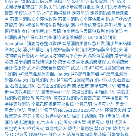
消防
湖北消防出口供货商
襄阳消防
湖北消防
襄阳智慧消防
防火门
关闭提示报警器厂家
防火门关闭提示报警器批发
防火门关闭提示报
警器
学校防火门
防火门自动报警器
定西消防
定西消防维保检测服
务
石家庄消防安全评估软件
石家庄消防安全评估服务
防火门状态语
音提示
消小熊微信表情包系列定制
消小熊微信表情包系列批发
交通
枢纽消防宣传
消小熊加油表情
消小熊微信表情包系列
荆州消防
荆
州消防设施维保检测
荆州消防设施维保服务
DB42消防
消防
SpringBoot
消防隐患整改管理
智慧消防预警应急开发
消小熊IP品牌
全案定制
消小熊稍息
消小熊IP品牌全案
消小熊IP品牌全案批发
消
防物联网告警闭环
智慧消防物联网平台开发
高校智慧消防
咸宁智慧
消防
咸宁消防设施维保服务
咸宁消防
崇阳县消防维保
武汉消防安
全评估服务
武汉消防安全评估软件
武汉消防
4G燃气泄漏报警器
天
门消防
4G燃气泄漏报警器厂家
天门4G燃气报警器
4G燃气泄漏报
警器方案
天门智慧消防
天门4G燃气泄漏报警器
消小熊队长
石景山
区
石景山区消防
石景山区消防改造
商场超市
商场超市消防
城市更
新
中央政务区消防
城市副中心消防
京津冀消防
中轴线消防
黄石无
线消防报警设备
黄石消防
黄石无线消防报警器厂家
写字楼集群
写
字楼集群消防
全氟己酮机柜灭火系统
全氟己酮
洁净灭火剂
黑龙江
黑龙江消防
黑龙江全氟己酮
Novec1230
1230灭火剂
环保灭火剂
无
残留灭火
不导电灭火
数据中心消防
储能电站消防
配电室消防
机房
消防
锂电池消防
电气火灾
自动灭火
探火管
机柜灭火
悬挂式灭火
瓶组式灭火
柜式灭火
管网式灭火
替代七氟丙烷
替代哈龙
替代气溶
胶
ODP为零
GWP为一
绿色灭火
洁净气体
储能集装箱
储能集装箱