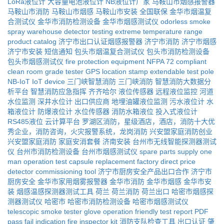
LoRa液位计
大容量电池液位计
NB液位计厂家
马鞍山市烟感报警器
马鞍山市消防
马鞍山市烟感
马鞍山市安装
全国联保
金华市烟温复
合测试仪
金华市消防检测设备
金华市烟感测试仪
odorless smoke
spray
warehouse detector testing
extreme temperature range
product catalog
济宁市出口认证烟感报警器
济宁市消防
济宁市烟感
济宁市安装
短信通知
包头市烟温复合测试仪
包头市消防检测设备
包头市烟感测试仪
fire protection equipment
NFPA 72 compliant
clean room grade tester
GPS location stamp
extendable test pole
NB-IoT IoT device
三门峡智慧消防
三门峡消防
智慧消防大数据分
析平台
智慧消防应急指挥
齐齐哈尔
液位传感器
远程液位监控
河道
水位监测
深井水位计
出口供应商
地埋油罐液位监测
污水液位计
水
箱液位计
防爆液位计
水位传感器
消防水箱液位
投入式液位计
RS485液位
云计算平台
罗湖区消防，星级酒店，酒店，消防十大优
秀企业，消防咨询，火灾报警系统，龙岗消防
兴安盟家庭消防创业
兴安盟家庭消防
家庭安消套餐
济南安装
台州市无线智能探测器测试
仪
台州市消防检测设备
台州市烟感测试仪
spare parts supply
one
man operation
test capsule replacement
factory direct price
detector commissioning tool
济宁市厨房安全产品出口合作
济宁市
厨房安全
金华市家用烟雾报警器
金华市消防
金华市烟感
金华市安
装
烟感温感探测器测试工具
荷兰
荷兰消防
荷兰出口
哈密市烟感探
测器测试仪
哈密市
哈密市消防检测设备
哈密市烟感测试仪
telescopic smoke tester
glove operation friendly
test report PDF
pass fail indication
fire inspector kit
消防支队检查工具
出口认证
肇