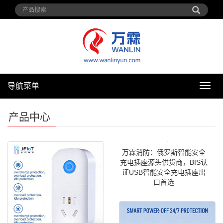
导航菜单
导
航
菜
产品中心
单
万霖消防：俄罗斯智能安全
充电插座源头供货商，BIS认
证USB智能安全充电插座出
口首选