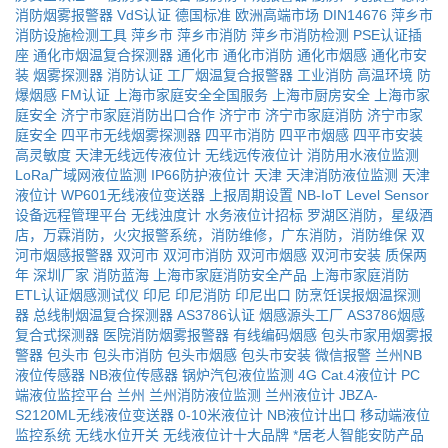
消防烟雾报警器
VdS认证
德国标准
欧洲高端市场
DIN14676
萍乡市
消防设施检测工具
萍乡市
萍乡市消防
萍乡市消防检测
PSE认证插
座
通化市烟温复合探测器
通化市
通化市消防
通化市烟感
通化市安
装
烟雾探测器
消防认证
工厂烟温复合报警器
工业消防
高温环境
防
爆烟感
FM认证
上海市家庭安全全国服务
上海市厨房安全
上海市家
庭安全
济宁市家庭消防出口合作
济宁市
济宁市家庭消防
济宁市家
庭安全
四平市无线烟雾探测器
四平市消防
四平市烟感
四平市安装
高灵敏度
天津无线远传液位计
无线远传液位计
消防用水液位监测
LoRa广域网液位监测
IP66防护液位计
天津
天津消防液位监测
天津
液位计
WP601无线液位变送器
上报周期设置
NB-IoT Level Sensor
设备远程管理平台
无线浊度计
水务液位计招标
罗湖区消防，星级酒
店，万霖消防，火灾报警系统，消防维修，广东消防，消防维保
双
河市烟感报警器
双河市
双河市消防
双河市烟感
双河市安装
质保两
年
深圳厂家
消防蓝海
上海市家庭消防安全产品
上海市家庭消防
ETL认证烟感测试仪
印尼
印尼消防
印尼出口
防烹饪误报烟温探测
器
总线制烟温复合探测器
AS3786认证
烟感源头工厂
AS3786烟感
复合式探测器
医院消防烟雾报警器
有线编码烟感
包头市家用烟雾报
警器
包头市
包头市消防
包头市烟感
包头市安装
微信报警
兰州NB
液位传感器
NB液位传感器
锅炉汽包液位监测
4G Cat.4液位计
PC
端液位监控平台
兰州
兰州消防液位监测
兰州液位计
JBZA-
S2120ML无线液位变送器
0-10米液位计
NB液位计出口
移动端液位
监控系统
无线水位开关
无线液位计十大品牌
*居老人智能安防产品