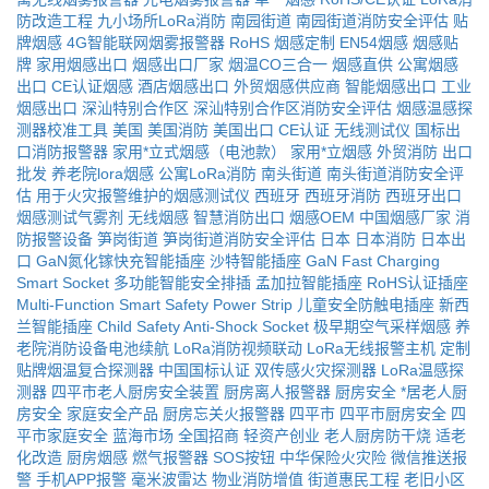
防改造工程
九小场所LoRa消防
南园街道
南园街道消防安全评估
贴
牌烟感
4G智能联网烟雾报警器
RoHS
烟感定制
EN54烟感
烟感贴
牌
家用烟感出口
烟感出口厂家
烟温CO三合一
烟感直供
公寓烟感
出口
CE认证烟感
酒店烟感出口
外贸烟感供应商
智能烟感出口
工业
烟感出口
深汕特别合作区
深汕特别合作区消防安全评估
烟感温感探
测器校准工具
美国
美国消防
美国出口
CE认证
无线测试仪
国标出
口消防报警器
家用*立式烟感（电池款）
家用*立烟感
外贸消防
出口
批发
养老院lora烟感
公寓LoRa消防
南头街道
南头街道消防安全评
估
用于火灾报警维护的烟感测试仪
西班牙
西班牙消防
西班牙出口
烟感测试气雾剂
无线烟感
智慧消防出口
烟感OEM
中国烟感厂家
消
防报警设备
笋岗街道
笋岗街道消防安全评估
日本
日本消防
日本出
口
GaN氮化镓快充智能插座
沙特智能插座
GaN Fast Charging
Smart Socket
多功能智能安全排插
孟加拉智能插座
RoHS认证插座
Multi-Function Smart Safety Power Strip
儿童安全防触电插座
新西
兰智能插座
Child Safety Anti-Shock Socket
极早期空气采样烟感
养
老院消防设备电池续航
LoRa消防视频联动
LoRa无线报警主机
定制
贴牌烟温复合探测器
中国国标认证
双传感火灾探测器
LoRa温感探
测器
四平市老人厨房安全装置
厨房离人报警器
厨房安全
*居老人厨
房安全
家庭安全产品
厨房忘关火报警器
四平市
四平市厨房安全
四
平市家庭安全
蓝海市场
全国招商
轻资产创业
老人厨房防干烧
适老
化改造
厨房烟感
燃气报警器
SOS按钮
中华保险火灾险
微信推送报
警
手机APP报警
毫米波雷达
物业消防增值
街道惠民工程
老旧小区