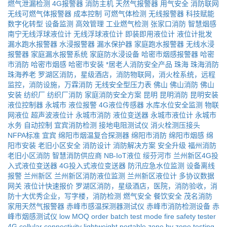
燃气泄漏检测
4G报警器
消防主机
天然气报警器
用气安全
消防联网
无线可燃气体报警器
成本控制
可燃气体检测
无线报警器
科技赋能
数字化转型
设备监测
高效管理
工业燃气检测
张家口消防
智慧烟感
南宁无线浮球液位计
无线浮球液位计
即装即用液位计
液位计批发
漏水跑水报警器
水浸报警器
漏水保护器
家庭跑水报警器
无线水浸
报警器
家庭漏水报警系统
家庭防水浸设备
哈密市烟感报警器
哈密
市消防
哈密市烟感
哈密市安装
*居老人消防安全产品
珠海
珠海消防
珠海养老
罗湖区消防，星级酒店，消防物联网，消火栓系统，远程
监控，消防设施，万霖消防
无线安全型压力表
佛山
佛山消防
佛山
安装
纺织厂
纺织厂消防
家庭消防安全方案
昆明
昆明消防
昆明安装
液位控制器
永城市
液位报警
4G液位传感器
水库水位安全监测
物联
网液位
超声波液位计
永城市消防
液位变送器
永城市液位计
永城市
水务
自动控制
宜宾消防检测
接地电阻测试仪
消火栓测压接头
NFPA标准
宜宾
绵阳市烟温复合探测器
绵阳市消防
绵阳市烟感
绵
阳市安装
老旧小区安全
消防设计
消防解决方案
安全升级
福州消防
老旧小区消防
智慧消防供应商
NB-IoT液位
绥芬河市
兰州新区4G投
入式液位变送器
4G投入式液位变送器
防汛应急水位监测
设备离线
报警
兰州新区
兰州新区消防液位监测
兰州新区液位计
多协议数据
网关
液位计快速报价
罗湖区消防，星级酒店，医院，消防验收，消
防十大优秀企业，写字楼，消防检测
燃气安全
餐饮安全
茂名消防
家用天然气报警器
赤峰市感温探测器测试仪
赤峰市消防检测设备
赤
峰市烟感测试仪
low MOQ order
batch test mode
fire safety tester
4G cellular connectivity
lightweight portable
zone by zone testing