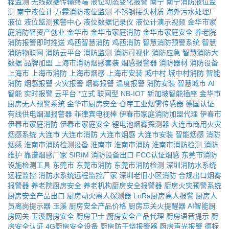
程监测
无线数据传输终端
液位动态变化报警
南宁
南宁消防液位监
测
南宁液位计
万霖消防液位监测
不锈钢接头材质
海外污水处理厂
液位
液位监测预警中心
液位数据记录仪
液位计演示视频
金华市家
庭消防轻资产创业
金华市
金华市家庭消防
金华市家庭安全
养老院
消防报警即时推送
鸡西智慧消防
鸡西消防
智慧消防预警系统
智慧
消防物联网
消防云平台
消防监测
消防可视化
消防应急
智慧消防大
数据
品牌加盟
上海市消防烟感套装
烟感报警器
消防器材
消防设备
上海市
上海市消防
上海市烟感
上海市安装
城中村
城中村消防
智能
消防
烟感报警
火灾报警
烟雾报警
温度报警
消防安装
智慧城市
AI
智能
实时报警
云平台
*立式
联网型
NB-IOT
新加坡智能插座
金华市
厨房无人预警系统
金华市厨房安全
仓库工业烟雾传感器
德国认证
有线供电烟温报警器
菲律宾电视棒
伊春市家庭消防加盟代理
伊春市
伊春市家庭消防
伊春市家庭安全
锂电池烟雾探测器
大连市商用火灾
烟感系统
大连市
大连市消防
大连市烟感
大连市安装
智能烟感
消防
烟感
淮南市消防检测设备
淮南市
淮南市消防
淮南市消防检测
消防
维护
靠谱烟感厂家
SIRIM
消防设备出口
FCC认证烟感
东莞市消防
设施检测工具
东莞市
东莞市消防
东莞市消防检测
深圳消防水系统
远程监控
消防水系统远程监控厂家
深圳老旧小区消防
合规出口烟雾
报警器
养老院厨房安全
养老机构厨房安全报警器
厨房火灾预警系统
厨房安全产品出口
厨房动火离人探测器
LoRa厨房离人报警
厨房人
员离岗提示器
玉溪
厨房安全产品价格
厨房忘关火提醒器
AI智能厨
房网关
玉溪厨房安全
厨房卫士
厨房安全产品代理
厨房语音提示
厨
房安全认证
4G厨房安全设备
厨房防干烧报警器
厨房声光报警
德标