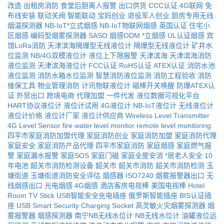
改造
出租房消防
食堂后厨离人报警
出口供货
CCC认证
4G联网
免
布线安装
联动关阀
智能联动
宝妈创业
退役军人创业
厨房专用无线
烟温探测器
NB-IoT*立式烟感
NB-IoT物联网烟感
英国认证
住宅小
区烟感
编码型烟雾探测器
SASO
烟感ODM
*立烟感
UL认证烟感
宾
馆LoRa消防
天津滨海隔爆型无线液位计
隔爆型无线液位计
矿井水
位监测
NB/4G双模液位计
液位上下限报警
天津滨海
天津滨海消防
液位监测
天津滨海液位计
FCC认证
RoHS认证
ATEX认证
消防水池
液位监测
消防水箱水位监测
智慧消防液位监测
消防工程验收
消防
维保工具
物业管理消防
计讯物联液位计
磁棒开关唤醒
防爆ATEX认
证
外贸出口
跨境电商
代理加盟
一件代发
液位数据可视化平台
HART协议液位计
液位计试用
4G液位计
NB-IoT液位计
无线液位计
液位计价格
液位计厂家
液位计供应商
Wireless Level Transmitter
4G Level Sensor
fire water level monitor
remote level monitoring
四平市家庭消防加盟代理
家庭消防创业
家庭消防加盟
家庭消防代理
家庭安全
家庭消防产品代理
四平市家庭消防
家庭烟感
家庭燃气报
警
家庭漏水报警
家庭SOS
家庭门磁
家庭全屋安消
*居老人安全
10
年电池
韶关市消防检测设备
韶关市
韶关市消防
韶关市消防检测
玉
塘街道
玉塘街道消防安全评估
烟感器
ISO7240
烟雾报警器出口
无
线烟感出口
光电烟感
4G烟感
酒店客房电视棒
美国电视棒
Hotel
Room TV Stick
USB智能安全充电插座
俄罗斯智能插座
BIS认证插
座
USB Smart Security Charging Socket
高灵敏火灾烟雾探测器
烟
雾报警器
烟感探测器
南宁NB无线水位计
NB无线水位计
油罐液位远