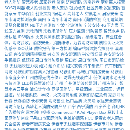
老人消防
智慧养老
居家养老
济南
济南消防
济南养老
厨房离人报警
SOS呼叫器
老人跌倒报警
老人安防
银发经济
社区养老
家庭安防
智
能家居
中华保险
创业扶持
*居老人
高龄老人
空巢老人
居家安全
南
阳市消防检测设备
南阳市
南阳市消防
南阳市消防检测
商用建筑烟
温复合报警器
NB压力监测仪
宁波
宁波消防
宁波安装
4G压力表
无
线压力监测
宗教场所
宗教场所消防
压力监测
消防管网
智慧水务
防
爆认证
IP68防水
火灾探测系统
罗湖区消防，星级酒店，商业综合
体，消防验收，消防安全，消防维修，万霖消防深圳
质检认证火灾
传感器
ISO认证
质检报告
第三方检测
编码型烟温复合探测器
澳洲
认证
兴安盟烟感报警器
兴安盟
兴安盟消防
兴安盟烟感
兴安盟安装
手机推送
低误报
周口市消防烟枪
周口市
周口市消防
周口市消防检
测
无线隔膜压力表
绍兴
绍兴消防
绍兴安装
汽车制造厂
汽车制造厂
消防
马鞍山市厨房离人报警器
马鞍山市
马鞍山市厨房安全
马鞍山
市家庭安全
广州防爆无线液位计
防爆无线液位计
低位消防水池无线
液位监测
LED数码管液位计
广州
广州消防液位监测
广州液位计
智
慧水务云平台
液位计年检
罗湖区消防，星级酒店，工业园区，远程
监控，防排烟系统，学校，火灾报警系统
家用消防应急包
家庭消防
长春
长春消防
长春安装
消防创业
出口品质
火灾险
家庭安全套装
消防应急包
高龄老人消防安防产品
西宁
西宁消防
西宁养老
商用4K
广告播放盒
意大利电视棒
Commercial 4K Ad Player Box
马鞍山市
家庭消防创业
马鞍山市家庭消防
免维护烟感
FCC
伊春市老人厨房
安全装置
伊春市厨房安全
伊春市无线烟雾探测器
伊春市消防
伊春
市烟感
伊春市安装
免布线
廊坊市消防局监督工具
廊坊市
廊坊市消