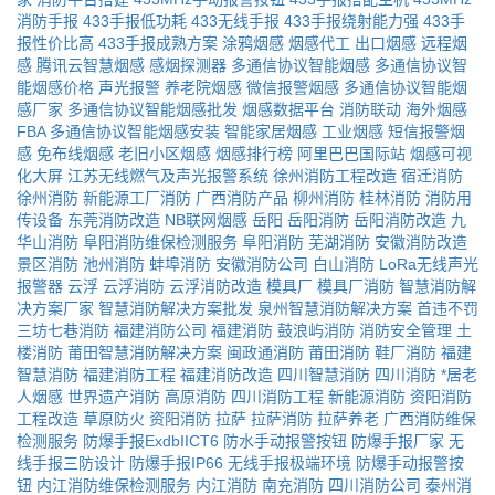
消防手报
433手报低功耗
433无线手报
433手报绕射能力强
433手
报性价比高
433手报成熟方案
涂鸦烟感
烟感代工
出口烟感
远程烟
感
腾讯云智慧烟感
感烟探测器
多通信协议智能烟感
多通信协议智
能烟感价格
声光报警
养老院烟感
微信报警烟感
多通信协议智能烟
感厂家
多通信协议智能烟感批发
烟感数据平台
消防联动
海外烟感
FBA
多通信协议智能烟感安装
智能家居烟感
工业烟感
短信报警烟
感
免布线烟感
老旧小区烟感
烟感排行榜
阿里巴巴国际站
烟感可视
化大屏
江苏无线燃气及声光报警系统
徐州消防工程改造
宿迁消防
徐州消防
新能源工厂消防
广西消防产品
柳州消防
桂林消防
消防用
传设备
东莞消防改造
NB联网烟感
岳阳
岳阳消防
岳阳消防改造
九
华山消防
阜阳消防维保检测服务
阜阳消防
芜湖消防
安徽消防改造
景区消防
池州消防
蚌埠消防
安徽消防公司
白山消防
LoRa无线声光
报警器
云浮
云浮消防
云浮消防改造
模具厂
模具厂消防
智慧消防解
决方案厂家
智慧消防解决方案批发
泉州智慧消防解决方案
首违不罚
三坊七巷消防
福建消防公司
福建消防
鼓浪屿消防
消防安全管理
土
楼消防
莆田智慧消防解决方案
闽政通消防
莆田消防
鞋厂消防
福建
智慧消防
福建消防工程
福建消防改造
四川智慧消防
四川消防
*居老
人烟感
世界遗产消防
高原消防
四川消防工程
新能源消防
资阳消防
工程改造
草原防火
资阳消防
拉萨
拉萨消防
拉萨养老
广西消防维保
检测服务
防爆手报ExdbIICT6
防水手动报警按钮
防爆手报厂家
无
线手报三防设计
防爆手报IP66
无线手报极端环境
防爆手动报警按
钮
内江消防维保检测服务
内江消防
南充消防
四川消防公司
泰州消