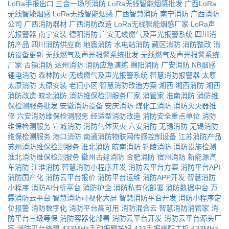
LoRa手报出口
三合一场所消防
LoRa无线智能烟感批发
广西LoRa
无线智能烟感
LoRa无线智能烟感
广西智慧消防
南宁消防
广西消防
公司
广西消防器材
广西消防改造
LoRa无线智能烟感厂家
LoRa声
光报警器
南宁安装
德阳消防
广安无线燃气及声光报警系统
四川消
防产品
四川消防供应商
地震消防
水电站消防
藏区消防
消防整改
消
防设备更新
无线燃气及声光报警系统批发
无线燃气及声光报警系统
厂家
古镇消防
达州消防
消防应急演练
绵阳消防
广安消防
NB烟感
锂电消防
森林防火
无线燃气及声光报警系统
智慧消防报警器
太原
太原消防
太原安装
老旧小区
智慧消防改造方案
湘西
湘西消防
湘西
消防改造
皖北消防
消防维保检测服务厂家
消管家
淮南消防
消防维
保检测服务批发
安徽消防设备
安庆消防
煤化工消防
消防灭火器维
修
六安消防维保检测服务
经适型消防改造
消防安全重点单位
消防
维保检测服务
宣城消防
消防气体灭火
六安消防
无锡消防
无锡消防
维保检测服务
港口消防
南通消防物联网传感控制设备
江苏消防产品
苏州消防维保检测服务
淮北消防
皖南消防
铜陵消防
消防设施检测
淮北消防维保检测服务
徽州古建消防
合肥消防
宿州消防
新能源汽
车消防
江淮消防
智慧消防小程序开发
消防云平台方案
消防平台API
消防国产化
消防云平台报价
消防平台运维
消防APP开发
智慧消防
小程序
消防AI分析平台
消防护企
消防私有化部署
消防数据中台
万
霖消防云平台
智慧消防可视化大屏
智慧消防平台开发
消防小程序定
位报警
消防数字化
消防平台高可用
消防混合云
智慧消防消管家
消
防平台三级等保
消防容器化部署
消防云平台开发
消防云平台源头厂
家
消防平台搭建
433MHz手动报警按钮
433手报搭配主机
433MHz