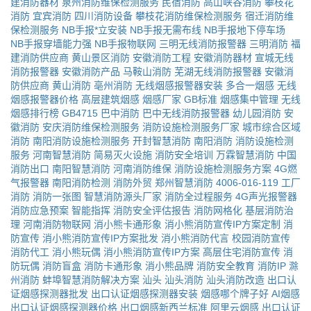
建消防器材
泉州消防维保检测服务
民宿消防
高山峡谷消防
攀枝花
消防
宜宾消防
四川消防设备
攀枝花消防维保检测服务
宿迁消防维
保检测服务
NB手报*立安装
NB手报无需布线
NB手报地下停车场
NB手报穿墙能力强
NB手报物联网
三明无线消防报警器
三明消防
福
建消防供应商
黄山景区消防
安徽消防工程
安徽消防器材
宣城无线
消防报警器
安徽消防产品
马鞍山消防
芜湖无线消防报警器
安徽消
防供应商
黄山消防
亳州消防
无线烟感报警器安装
多合一烟感
无线
烟感报警器价格
高层建筑烟感
烟感厂家
GB标准
烟感集中管理
无线
烟感排行榜
GB4715
巴中消防
巴中无线消防报警器
幼儿园消防
安
徽消防
安庆消防维保检测服务
消防设施检测服务厂家
城市综合区域
消防
南阳消防设施检测服务
开封智慧消防
南阳消防
消防设施检测
服务
河南智慧消防
简易灭火设施
消防安全培训
万霖智慧消防
中国
消防出口
南阳智慧消防
河南消防维保
消防设施检测服务方案
4G燃
气报警器
南阳消防检测
消防外贸
郑州智慧消防
4006-016-119
工厂
消防
消防一张图
智慧消防源头厂家
消防全过程服务
4G声光报警器
消防应急预案
智能指挥
消防安全评估报告
消防网格化
基层消防治
理
河南消防物联网
消小熊卡通形象
消小熊消防宣传IP方案定制
消
防宣传
消小熊消防宣传IP方案批发
消小熊消防代言
校园消防宣传
消防代工
消小熊玩偶
消小熊消防宣传IP方案
高层住宅消防宣传
消
防玩偶
消防盲盒
消防卡通形象
消小熊品牌
消防安全教育
消防IP
滁
州消防
蚌埠智慧消防解决方案
汕头
汕头消防
汕头消防改造
出口认
证烟感探测器批发
出口认证烟感探测器安装
烟感哪个牌子好
AI烟感
出口认证烟感探测器价格
出口烟感新西兰标准
阿里云烟感
出口认证