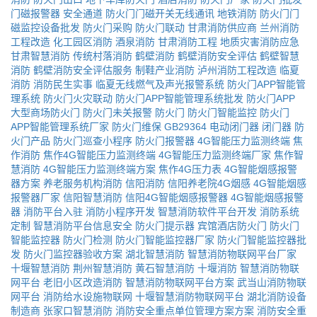
门磁报警器
安全通道
防火门门磁开关无线通讯
地铁消防
防火门门
磁监控设备批发
防火门采购
防火门联动
甘肃消防供应商
兰州消防
工程改造
化工园区消防
酒泉消防
甘肃消防工程
地质灾害消防应急
甘肃智慧消防
传统村落消防
鹤壁消防
鹤壁消防安全评估
鹤壁智慧
消防
鹤壁消防安全评估服务
制鞋产业消防
泸州消防工程改造
临夏
消防
消防民生实事
临夏无线燃气及声光报警系统
防火门APP智能管
理系统
防火门火灾联动
防火门APP智能管理系统批发
防火门APP
大型商场防火门
防火门未关报警
防火门
防火门智能监控
防火门
APP智能管理系统厂家
防火门维保
GB29364
电动闭门器
闭门器
防
火门产品
防火门巡查小程序
防火门报警器
4G智能压力监测终端
焦
作消防
焦作4G智能压力监测终端
4G智能压力监测终端厂家
焦作智
慧消防
4G智能压力监测终端方案
焦作4G压力表
4G智能烟感报警
器方案
养老服务机构消防
信阳消防
信阳养老院4G烟感
4G智能烟感
报警器厂家
信阳智慧消防
信阳4G智能烟感报警器
4G智能烟感报警
器
消防平台入驻
消防小程序开发
智慧消防软件平台开发
消防系统
定制
智慧消防平台信息安全
防火门提示器
宾馆酒店防火门
防火门
智能监控器
防火门检测
防火门智能监控器厂家
防火门智能监控器批
发
防火门监控器验收方案
湖北智慧消防
智慧消防物联网平台厂家
十堰智慧消防
荆州智慧消防
黄石智慧消防
十堰消防
智慧消防物联
网平台
老旧小区改造消防
智慧消防物联网平台方案
武当山消防物联
网平台
消防给水设施物联网
十堰智慧消防物联网平台
湖北消防设备
制造商
张家口智慧消防
消防安全重点单位管理方案方案
消防安全重