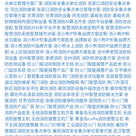
点单位管理方案厂家
消防安全重点单位消防
张家口消防安全重点单
位
河北消防维保
张家口消防安全重点单位管理方案
消防安全重点单
位管理方案
甘肃消防
甘肃消防设备
庆阳消防
嘉峪关消防
嘉峪关消
防物联网传感控制设备
智慧消防AI算法开发
消防平台部署
消防信创
适配
智慧消防AI分析平台开发
智慧消防系统定制开发
智慧消防APP
智慧消防系统智慧城市对接
消小熊IP形象品牌方案定制
消小熊IP粉
丝见面会
消小熊IP形象品牌方案批发
品牌联名
消小熊IP形象品牌方
案
消小熊消防IP品牌方案
消小熊水上消防
消小熊消防IP品牌方案定
制
水上区域消防宣传
消小熊消防IP品牌方案批发
沧州养老院消防检
测设备
沧州智慧消防
承德消防
沧州消防
消防检测设备方案
沧州消
防检测设备
防火门联动控制技术文档
防火门智能报警产品批发
防火
门监控系统
防火门智能报警产品厂家
防火门智能报警产品
写字楼办
公室防火门
智慧集成消防泵站
荆门消防安全评估服务
宜昌智慧消防
湖北消防维保
荆门消防
湖北消防物联网
荆门智慧消防
荆门市漳河
新区消防安全评估
廊坊消防
廊坊消防设施升级改造方案
廊坊智慧消
防
廊坊市永清县消防改造
消防治本攻坚
兰州智慧消防解决方案
张
掖消防
甘肃消防改造
张掖消防维保检测服务
医院防火门
防火门智
慧消防产品厂家
防火门智慧消防产品
防火门智能控制器
防火门智慧
消防产品批发
无线消防报警主机方案
秦皇岛无线消防报警主机
无线
消防报警主机
无线消防报警主机厂家
秦皇岛LoRa消防报警主机
南
平无线消防报警器
防火门ID管理
工业园区防火门
机场消防
襄阳市
樊城区消防安全重点单位
襄阳消防安全重点单位管理方案
武汉智慧