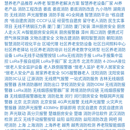
慧养老产品推荐
AI养老
智慧养老解决方案
智慧养老设备厂家
AI养
老产品
消防工程改造
娄底
娄底消防
娄底消防改造
九小场所
湖南消
防
无线消防
声光报警器
消防手报
4G全网通
智慧消防平台
*栋自建
房
*栋自建房消防
CCCF认证
经营性自建房
留守老人消防
民生实事
项目
无线不锈钢压力表
厦门
厦门消防
厦门安装
漳州厨房安全
厨房
人走火灭
AI智能厨房安全网关
厨房报警器
漳州
周口消防
便携式可
燃气体探测器
文物古建安全
文物古建消防
朝阳智慧消防
朝阳消防
智慧消防可视化平台
区域代理
社区养老安防设备
社区日间照料中心
社区养老驿站
社区养老消防培训
社区养老数字化转型
社区养老消防
设备
LoRa无线手动报警按钮
LoRa无线消防手报
LoRa手报集中监
控
LoRa手报自组网
LoRa手报厂家
北流市
北流市消防
4-20mA液位
*居老人安全监护设备
老人跌倒报警器
*居老人监护
老年人居家安全
*居老人安全产品
居家养老安全
SOS报警器老人
沈阳消防
沈阳安装
消防3C认证
辽源消防
无线燃气报警
一站式消防服务
吉林无线烟感
报警器
吉林消防器材
消防出口
学校消防安全
消防ODM
无线消防报
警器
LoRa消防
无线烟感报警器厂家
跨境消防供应链
无线烟感报警
器
无线烟感报警器批发
消防批发
闵行
闵行厨房安全
物联网声光报
警器
北京
北京消防
北京安装
4G声光报警
无线声光报警
火灾声光
警报器
消防声光报警
433MHz
即装即用
农民自建房
农民自建房消
防
声光联动
高分贝报警
楚雄厨房安全
楚雄
消防评估软件
武汉消防
检测
武汉
无线手动报警按钮
益阳
益阳消防
益阳消防改造
网吧
网
吧消防
上海
上海消防
上海养老
越秀
越秀消防检测
养老院智能烟感