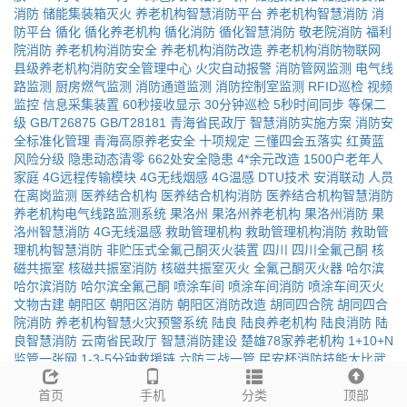
消防
储能集装箱灭火
养老机构智慧消防平台
养老机构智慧消防
消
防平台
循化
循化养老机构
循化消防
循化智慧消防
敬老院消防
福利
院消防
养老机构消防安全
养老机构消防改造
养老机构消防物联网
县级养老机构消防安全管理中心
火灾自动报警
消防管网监测
电气线
路监测
厨房燃气监测
消防通道监测
消防控制室监测
RFID巡检
视频
监控
信息采集装置
60秒接收显示
30分钟巡检
5秒时间同步
等保二
级
GB/T26875
GB/T28181
青海省民政厅
智慧消防实施方案
消防安
全标准化管理
青海高原养老安全
十项规定
三懂四会五落实
红黄蓝
风险分级
隐患动态清零
662处安全隐患
4*余元改造
1500户老年人
家庭
4G远程传输模块
4G无线烟感
4G温感
DTU技术
安消联动
人员
在离岗监测
医养结合机构
医养结合机构消防
医养结合机构智慧消防
养老机构电气线路监测系统
果洛州
果洛州养老机构
果洛州消防
果
洛州智慧消防
4G无线温感
救助管理机构
救助管理机构消防
救助管
理机构智慧消防
非贮压式全氟己酮灭火装置
四川
四川全氟己酮
核
磁共振室
核磁共振室消防
核磁共振室灭火
全氟己酮灭火器
哈尔滨
哈尔滨消防
哈尔滨全氟己酮
喷涂车间
喷涂车间消防
喷涂车间灭火
文物古建
朝阳区
朝阳区消防
朝阳区消防改造
胡同四合院
胡同四合
院消防
养老机构智慧火灾预警系统
陆良
陆良养老机构
陆良消防
陆
良智慧消防
云南省民政厅
智慧消防建设
楚雄78家养老机构
1+10+N
监管一张网
1-3-5分钟救援链
六防三战一管
民安杯消防技能大比武
养老机构感烟火灾探测器
西畴
西畴养老机构
西畴消防
西畴智慧消
防
智慧消防系统
首页
九江智慧消防
手机
九江消防
分类
九江消防安全
消防供应商
顶部