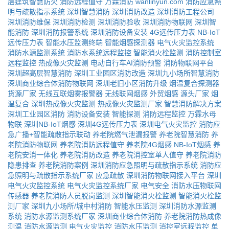
层建筑智慧防火
消防远程值守
万霖消防
wanlinyun.com
消防应急照
明与疏散指示系统
深圳智慧消防
深圳消防改造
深圳消防工程公司
深圳消防维保
深圳消防检测
深圳消防验收
深圳消防物联网
深圳智
能消防
深圳消防报警系统
深圳消防设备安装
4G远传压力表
NB-IoT
远传压力表
智能水压监测终端
智能烟感探测器
电气火灾监控系统
消防水源监测系统
消防水系统远程监控
智能消火栓监测
消防控制室
远程监控
热成像火灾监测
电动自行车AI消防预警
消防物联网平台
深圳超高层智慧消防
深圳工业园区消防改造
深圳九小场所智慧消防
深圳商业综合体消防物联网
深圳老旧小区消防升级
烟温复合探测器
货源厂家
无线互联烟雾报警器
无线联网烟感
外贸烟感
源头厂家
烟
温复合
深圳热成像火灾监测
热成像火灾监测厂家
智慧消防解决方案
深圳工业园区消防
消防设备安装
智能探测
消防远程监控
万霖水母
物联
深圳NB-IoT烟感
深圳4G远传压力表
深圳电气火灾监控
消防应
急广播+智能疏散指示联动
养老院燃气泄漏报警
养老院智慧消防
养
老院消防物联网
养老院消防远程值守
养老院4G烟感
NB-IoT烟感
养
老院安消一体化
养老院消防改造
养老院消控室单人值守
养老院消防
隐患排查
养老院消防案例
深圳消防应急照明与疏散指示系统
消防应
急照明与疏散指示系统厂家
应急疏散
深圳消防物联网接入平台
深圳
电气火灾监控系统
电气火灾监控系统厂家
电气安全
消防水压物联网
传感器
养老院消防人员脱岗监测
深圳智能消火栓监测
智能消火栓监
测厂家
深圳九小场所/城中村消防
智能水压监测
深圳消防水源监测
系统
消防水源监测系统厂家
深圳商业综合体消防
养老院消防热成像
测温
消防水源监测
电气火灾监控
消防水压监测
消控室远程监控
单