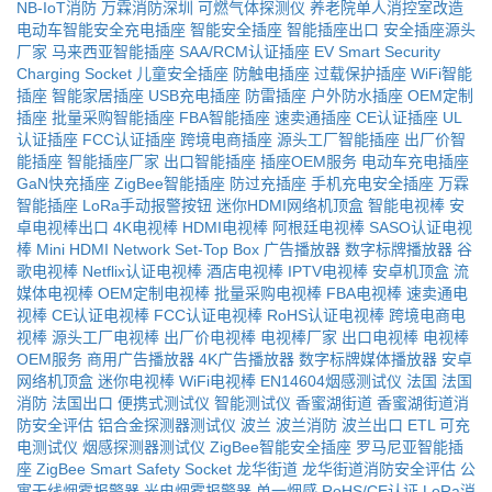
NB-IoT消防
万霖消防深圳
可燃气体探测仪
养老院单人消控室改造
电动车智能安全充电插座
智能安全插座
智能插座出口
安全插座源头
厂家
马来西亚智能插座
SAA/RCM认证插座
EV Smart Security
Charging Socket
儿童安全插座
防触电插座
过载保护插座
WiFi智能
插座
智能家居插座
USB充电插座
防雷插座
户外防水插座
OEM定制
插座
批量采购智能插座
FBA智能插座
速卖通插座
CE认证插座
UL
认证插座
FCC认证插座
跨境电商插座
源头工厂智能插座
出厂价智
能插座
智能插座厂家
出口智能插座
插座OEM服务
电动车充电插座
GaN快充插座
ZigBee智能插座
防过充插座
手机充电安全插座
万霖
智能插座
LoRa手动报警按钮
迷你HDMI网络机顶盒
智能电视棒
安
卓电视棒出口
4K电视棒
HDMI电视棒
阿根廷电视棒
SASO认证电视
棒
Mini HDMI Network Set-Top Box
广告播放器
数字标牌播放器
谷
歌电视棒
Netflix认证电视棒
酒店电视棒
IPTV电视棒
安卓机顶盒
流
媒体电视棒
OEM定制电视棒
批量采购电视棒
FBA电视棒
速卖通电
视棒
CE认证电视棒
FCC认证电视棒
RoHS认证电视棒
跨境电商电
视棒
源头工厂电视棒
出厂价电视棒
电视棒厂家
出口电视棒
电视棒
OEM服务
商用广告播放器
4K广告播放器
数字标牌媒体播放器
安卓
网络机顶盒
迷你电视棒
WiFi电视棒
EN14604烟感测试仪
法国
法国
消防
法国出口
便携式测试仪
智能测试仪
香蜜湖街道
香蜜湖街道消
防安全评估
铝合金探测器测试仪
波兰
波兰消防
波兰出口
ETL
可充
电测试仪
烟感探测器测试仪
ZigBee智能安全插座
罗马尼亚智能插
座
ZigBee Smart Safety Socket
龙华街道
龙华街道消防安全评估
公
寓无线烟雾报警器
光电烟雾报警器
单一烟感
RoHS/CE认证
LoRa消