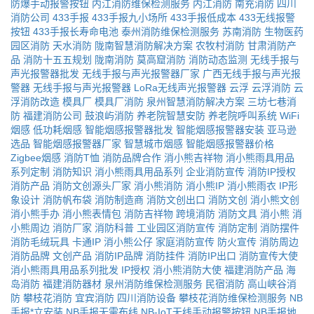
防爆手动报警按钮
内江消防维保检测服务
内江消防
南充消防
四川
消防公司
433手报
433手报九小场所
433手报低成本
433无线报警
按钮
433手报长寿命电池
泰州消防维保检测服务
苏南消防
生物医药
园区消防
天水消防
陇南智慧消防解决方案
农牧村消防
甘肃消防产
品
消防十五五规划
陇南消防
莫高窟消防
消防动态监测
无线手报与
声光报警器批发
无线手报与声光报警器厂家
广西无线手报与声光报
警器
无线手报与声光报警器
LoRa无线声光报警器
云浮
云浮消防
云
浮消防改造
模具厂
模具厂消防
泉州智慧消防解决方案
三坊七巷消
防
福建消防公司
鼓浪屿消防
养老院智慧安防
养老院呼叫系统
WiFi
烟感
低功耗烟感
智能烟感报警器批发
智能烟感报警器安装
亚马逊
选品
智能烟感报警器厂家
智慧城市烟感
智能烟感报警器价格
Zigbee烟感
消防T恤
消防品牌合作
消小熊吉祥物
消小熊雨具用品
系列定制
消防知识
消小熊雨具用品系列
企业消防宣传
消防IP授权
消防产品
消防文创源头厂家
消小熊消防
消小熊IP
消小熊雨衣
IP形
象设计
消防帆布袋
消防制造商
消防文创出口
消防文创
消小熊文创
消小熊手办
消小熊表情包
消防吉祥物
跨境消防
消防文具
消小熊
消
小熊周边
消防厂家
消防科普
工业园区消防宣传
消防定制
消防摆件
消防毛绒玩具
卡通IP
消小熊公仔
家庭消防宣传
防火宣传
消防周边
消防品牌
文创产品
消防IP品牌
消防挂件
消防IP出口
消防宣传大使
消小熊雨具用品系列批发
IP授权
消小熊消防大使
福建消防产品
海
岛消防
福建消防器材
泉州消防维保检测服务
民宿消防
高山峡谷消
防
攀枝花消防
宜宾消防
四川消防设备
攀枝花消防维保检测服务
NB
手报*立安装
NB手报无需布线
NB-IoT无线手动报警按钮
NB手报地