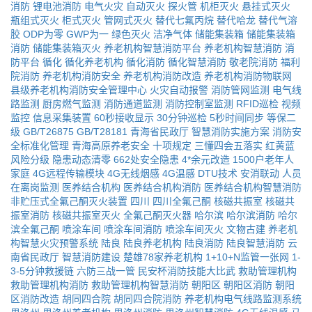
消防
锂电池消防
电气火灾
自动灭火
探火管
机柜灭火
悬挂式灭火
瓶组式灭火
柜式灭火
管网式灭火
替代七氟丙烷
替代哈龙
替代气溶
胶
ODP为零
GWP为一
绿色灭火
洁净气体
储能集装箱
储能集装箱
消防
储能集装箱灭火
养老机构智慧消防平台
养老机构智慧消防
消
防平台
循化
循化养老机构
循化消防
循化智慧消防
敬老院消防
福利
院消防
养老机构消防安全
养老机构消防改造
养老机构消防物联网
县级养老机构消防安全管理中心
火灾自动报警
消防管网监测
电气线
路监测
厨房燃气监测
消防通道监测
消防控制室监测
RFID巡检
视频
监控
信息采集装置
60秒接收显示
30分钟巡检
5秒时间同步
等保二
级
GB/T26875
GB/T28181
青海省民政厅
智慧消防实施方案
消防安
全标准化管理
青海高原养老安全
十项规定
三懂四会五落实
红黄蓝
风险分级
隐患动态清零
662处安全隐患
4*余元改造
1500户老年人
家庭
4G远程传输模块
4G无线烟感
4G温感
DTU技术
安消联动
人员
在离岗监测
医养结合机构
医养结合机构消防
医养结合机构智慧消防
非贮压式全氟己酮灭火装置
四川
四川全氟己酮
核磁共振室
核磁共
振室消防
核磁共振室灭火
全氟己酮灭火器
哈尔滨
哈尔滨消防
哈尔
滨全氟己酮
喷涂车间
喷涂车间消防
喷涂车间灭火
文物古建
养老机
构智慧火灾预警系统
陆良
陆良养老机构
陆良消防
陆良智慧消防
云
南省民政厅
智慧消防建设
楚雄78家养老机构
1+10+N监管一张网
1-
3-5分钟救援链
六防三战一管
民安杯消防技能大比武
救助管理机构
救助管理机构消防
救助管理机构智慧消防
朝阳区
朝阳区消防
朝阳
区消防改造
胡同四合院
胡同四合院消防
养老机构电气线路监测系统