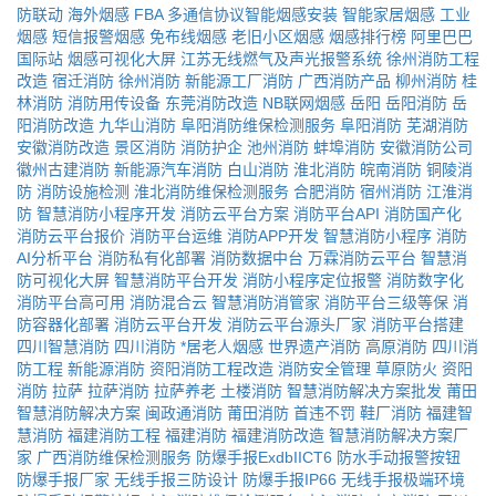
防联动
海外烟感
FBA
多通信协议智能烟感安装
智能家居烟感
工业
烟感
短信报警烟感
免布线烟感
老旧小区烟感
烟感排行榜
阿里巴巴
国际站
烟感可视化大屏
江苏无线燃气及声光报警系统
徐州消防工程
改造
宿迁消防
徐州消防
新能源工厂消防
广西消防产品
柳州消防
桂
林消防
消防用传设备
东莞消防改造
NB联网烟感
岳阳
岳阳消防
岳
阳消防改造
九华山消防
阜阳消防维保检测服务
阜阳消防
芜湖消防
安徽消防改造
景区消防
消防护企
池州消防
蚌埠消防
安徽消防公司
徽州古建消防
新能源汽车消防
白山消防
淮北消防
皖南消防
铜陵消
防
消防设施检测
淮北消防维保检测服务
合肥消防
宿州消防
江淮消
防
智慧消防小程序开发
消防云平台方案
消防平台API
消防国产化
消防云平台报价
消防平台运维
消防APP开发
智慧消防小程序
消防
AI分析平台
消防私有化部署
消防数据中台
万霖消防云平台
智慧消
防可视化大屏
智慧消防平台开发
消防小程序定位报警
消防数字化
消防平台高可用
消防混合云
智慧消防消管家
消防平台三级等保
消
防容器化部署
消防云平台开发
消防云平台源头厂家
消防平台搭建
四川智慧消防
四川消防
*居老人烟感
世界遗产消防
高原消防
四川消
防工程
新能源消防
资阳消防工程改造
消防安全管理
草原防火
资阳
消防
拉萨
拉萨消防
拉萨养老
土楼消防
智慧消防解决方案批发
莆田
智慧消防解决方案
闽政通消防
莆田消防
首违不罚
鞋厂消防
福建智
慧消防
福建消防工程
福建消防
福建消防改造
智慧消防解决方案厂
家
广西消防维保检测服务
防爆手报ExdbIICT6
防水手动报警按钮
防爆手报厂家
无线手报三防设计
防爆手报IP66
无线手报极端环境