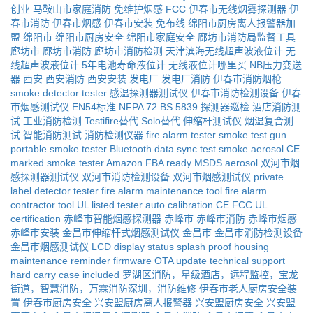
创业
马鞍山市家庭消防
免维护烟感
FCC
伊春市无线烟雾探测器
伊
春市消防
伊春市烟感
伊春市安装
免布线
绵阳市厨房离人报警器加
盟
绵阳市
绵阳市厨房安全
绵阳市家庭安全
廊坊市消防局监督工具
廊坊市
廊坊市消防
廊坊市消防检测
天津滨海无线超声波液位计
无
线超声波液位计
5年电池寿命液位计
无线液位计哪里买
NB压力变送
器
西安
西安消防
西安安装
发电厂
发电厂消防
伊春市消防烟枪
smoke detector tester
感温探测器测试仪
伊春市消防检测设备
伊春
市烟感测试仪
EN54标准
NFPA 72
BS 5839
探测器巡检
酒店消防测
试
工业消防检测
Testifire替代
Solo替代
伸缩杆测试仪
烟温复合测
试
智能消防测试
消防检测仪器
fire alarm tester
smoke test gun
portable smoke tester
Bluetooth data sync
test smoke aerosol
CE
marked smoke tester
Amazon FBA ready
MSDS aerosol
双河市烟
感探测器测试仪
双河市消防检测设备
双河市烟感测试仪
private
label detector tester
fire alarm maintenance tool
fire alarm
contractor tool
UL listed tester
auto calibration
CE FCC UL
certification
赤峰市智能烟感探测器
赤峰市
赤峰市消防
赤峰市烟感
赤峰市安装
金昌市伸缩杆式烟感测试仪
金昌市
金昌市消防检测设备
金昌市烟感测试仪
LCD display status
splash proof housing
maintenance reminder
firmware OTA update
technical support
hard carry case included
罗湖区消防，星级酒店，远程监控，宝龙
街道，智慧消防，万霖消防深圳，消防维修
伊春市老人厨房安全装
置
伊春市厨房安全
兴安盟厨房离人报警器
兴安盟厨房安全
兴安盟