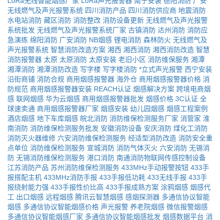
LoRa无线智能烟感厂家
LoRa声光报警器
南宁安装
德阳消防
广安
无线燃气及声光报警系统
四川消防产品
四川消防供应商
地震消防
水电站消防
藏区消防
消防整改
消防设备更新
无线燃气及声光报警
系统批发
无线燃气及声光报警系统厂家
古镇消防
达州消防
消防应
急演练
绵阳消防
广安消防
NB烟感
锂电消防
森林防火
无线燃气及
声光报警系统
智慧消防改造方案
湘西
湘西消防
湘西消防改造
智慧
消防报警器
太原
太原消防
太原安装
老旧小区
消防维保服务
湘潭
湘潭消防
湘潭消防改造
写字楼
写字楼消防
*立式声光报警
西宁安装
沿街商铺
消防合规
商用烟感报警器
海外仓
商用烟感报警器价格
消
防规范
商用烟感报警器安装
REACH认证
烟感解决方案
跨境电商烟
感
联网烟感
华为云烟感
商用烟感报警器批发
烟感价格
3C认证
全
球速卖通
商用烟感报警器厂家
烟感安装
幼儿园烟感
烟感工程案例
酒店烟感
地下车库烟感
皖北消防
消防维保检测服务厂家
消管家
淮
南消防
消防维保检测服务批发
安徽消防设备
安庆消防
煤化工消防
消防灭火器维修
六安消防维保检测服务
经适型消防改造
消防安全重
点单位
消防维保检测服务
宣城消防
消防气体灭火
六安消防
无锡消
防
无锡消防维保检测服务
港口消防
南通消防物联网传感控制设备
江苏消防产品
苏州消防维保检测服务
433MHz手动报警按钮
433手
报搭配主机
433MHz消防手报
433手报低功耗
433无线手报
433手
报绕射能力强
433手报性价比高
433手报成熟方案
涂鸦烟感
烟感代
工
出口烟感
远程烟感
腾讯云智慧烟感
感烟探测器
多通信协议智能
烟感
多通信协议智能烟感价格
声光报警
养老院烟感
微信报警烟感
多通信协议智能烟感厂家
多通信协议智能烟感批发
烟感数据平台
消