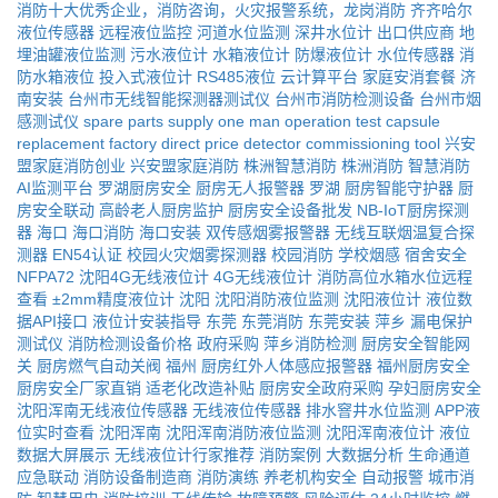
消防十大优秀企业，消防咨询，火灾报警系统，龙岗消防
齐齐哈尔
液位传感器
远程液位监控
河道水位监测
深井水位计
出口供应商
地
埋油罐液位监测
污水液位计
水箱液位计
防爆液位计
水位传感器
消
防水箱液位
投入式液位计
RS485液位
云计算平台
家庭安消套餐
济
南安装
台州市无线智能探测器测试仪
台州市消防检测设备
台州市烟
感测试仪
spare parts supply
one man operation
test capsule
replacement
factory direct price
detector commissioning tool
兴安
盟家庭消防创业
兴安盟家庭消防
株洲智慧消防
株洲消防
智慧消防
AI监测平台
罗湖厨房安全
厨房无人报警器
罗湖
厨房智能守护器
厨
房安全联动
高龄老人厨房监护
厨房安全设备批发
NB-IoT厨房探测
器
海口
海口消防
海口安装
双传感烟雾报警器
无线互联烟温复合探
测器
EN54认证
校园火灾烟雾探测器
校园消防
学校烟感
宿舍安全
NFPA72
沈阳4G无线液位计
4G无线液位计
消防高位水箱水位远程
查看
±2mm精度液位计
沈阳
沈阳消防液位监测
沈阳液位计
液位数
据API接口
液位计安装指导
东莞
东莞消防
东莞安装
萍乡
漏电保护
测试仪
消防检测设备价格
政府采购
萍乡消防检测
厨房安全智能网
关
厨房燃气自动关阀
福州
厨房红外人体感应报警器
福州厨房安全
厨房安全厂家直销
适老化改造补贴
厨房安全政府采购
孕妇厨房安全
沈阳浑南无线液位传感器
无线液位传感器
排水窨井水位监测
APP液
位实时查看
沈阳浑南
沈阳浑南消防液位监测
沈阳浑南液位计
液位
数据大屏展示
无线液位计行家推荐
消防案例
大数据分析
生命通道
应急联动
消防设备制造商
消防演练
养老机构安全
自动报警
城市消