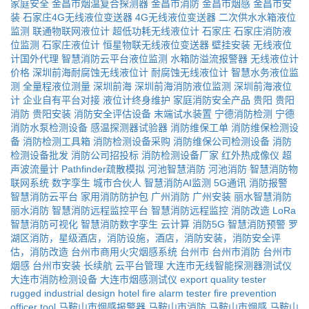
家庭安全
金昌市烟温复合探测器
金昌市消防
金昌市烟感
金昌市安
装
石家庄4G无线液位变送器
4G无线液位变送器
二次供水水箱液位
监测
联通物联网液位计
超低功耗无线液位计
石家庄
石家庄消防液
位监测
石家庄液位计
恒星物联无线液位变送器
壁挂安装
无线液位
计国外代理
智慧消防云平台液位监测
水箱防溢流报警器
无线液位计
价格
深圳前海耐腐蚀无线液位计
耐腐蚀无线液位计
智慧水务液位监
测
全量程液位测量
深圳前海
深圳前海消防液位监测
深圳前海液位
计
企业自有平台对接
液位计终身维护
家庭消防安全产品
贵阳
贵阳
消防
贵阳安装
消防安全评估设备
末端试水装置
宁德消防检测
宁德
消防水泵检测设备
感温探测器试验器
消防维保工单
消防维保检测设
备
消防检测工具箱
消防检测设备采购
消防维保公司检测设备
消防
检测设备批发
消防公司招投标
消防检测设备厂家
红外热成像仪
超
声波流量计
Pathfinder疏散模拟
河池智慧消防
河池消防
智慧消防物
联网系统
数字孪生
城市合伙人
智慧消防AI监测
5G通讯
消防报警
智慧消防云平台
家用消防防护包
广州消防
广州安装
丽水智慧消防
丽水消防
智慧消防远程监控平台
智慧消防远程监控
消防改造
LoRa
智慧消防可视化
智慧消防数字孪生
云计算
消防5G
智慧消防预警
罗
湖区消防，星级酒店，消防设施，酒店，消防安装，消防安全评
估，消防改造
台州市商用火灾烟感系统
台州市
台州市消防
台州市
烟感
台州市安装
长续航
云平台管理
大连市无线智能探测器测试仪
大连市消防检测设备
大连市烟感测试仪
export quality tester
rugged industrial design
hotel fire alarm tester
fire prevention
officer tool
马鞍山市烟感报警器
马鞍山市消防
马鞍山市烟感
马鞍山