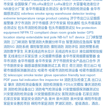
市安装
全国联保
广州LoRa液位计
LoRa液位计
大容量电池液位计
NB液位计厂家
金华市烟温复合测试仪
金华市消防检测设备
金华市
烟感测试仪
odorless smoke spray
warehouse detector testing
extreme temperature range
product catalog
济宁市出口认证烟感
报警器
济宁市消防
济宁市烟感
济宁市安装
短信通知
包头市烟温复
合测试仪
包头市消防检测设备
包头市烟感测试仪
fire protection
equipment
NFPA 72 compliant
clean room grade tester
GPS
location stamp
extendable test pole
NB-IoT IoT device
三门峡智慧
消防
三门峡消防
智慧消防大数据分析平台
智慧消防应急指挥
智慧
消防5G
消防系统
濮阳智慧消防
濮阳消防
消防评估
消防预警系统
消防数字孪生
天津无线远传水位计
无线远传水位计
液位超限短信报
警
无线液位计买家反馈
火灾烟雾传感器
金华市家用烟雾报警器
金
华市消防
金华市烟感
金华市安装
济宁市厨房安全产品出口合作
济
宁市厨房安全
烟感温感探测器测试工具
荷兰
荷兰消防
荷兰出口
哈
密市烟感探测器测试仪
哈密市
哈密市消防检测设备
哈密市烟感测试
仪
telescopic smoke tester
glove operation friendly
test report
PDF
pass fail indication
fire inspector kit
消防支队检查工具
出口认
证
肇庆
消防检测设备报关
消防检测报告
FDS火灾模拟
肇庆消防检
测
消防检测设备出口
消防电气检测设备
兴安盟烟感探测器测试仪
兴安盟消防检测设备
兴安盟烟感测试仪
医院消防设备
石家庄消防
石家庄安装
家庭安全消防产品
泉州
泉州消防
泉州安装
绵阳市街道
家庭安全惠民项目
绵阳市家庭消防
罗湖区消防，星级酒店，酒店，