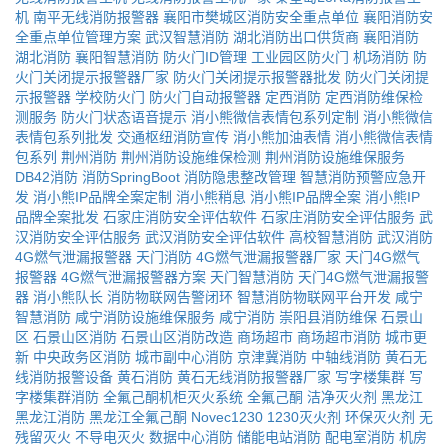
机
南平无线消防报警器
襄阳市樊城区消防安全重点单位
襄阳消防安
全重点单位管理方案
武汉智慧消防
湖北消防出口供货商
襄阳消防
湖北消防
襄阳智慧消防
防火门ID管理
工业园区防火门
机场消防
防
火门关闭提示报警器厂家
防火门关闭提示报警器批发
防火门关闭提
示报警器
学校防火门
防火门自动报警器
定西消防
定西消防维保检
测服务
防火门状态语音提示
消小熊微信表情包系列定制
消小熊微信
表情包系列批发
交通枢纽消防宣传
消小熊加油表情
消小熊微信表情
包系列
荆州消防
荆州消防设施维保检测
荆州消防设施维保服务
DB42消防
消防SpringBoot
消防隐患整改管理
智慧消防预警应急开
发
消小熊IP品牌全案定制
消小熊稍息
消小熊IP品牌全案
消小熊IP
品牌全案批发
石家庄消防安全评估软件
石家庄消防安全评估服务
武
汉消防安全评估服务
武汉消防安全评估软件
高校智慧消防
武汉消防
4G燃气泄漏报警器
天门消防
4G燃气泄漏报警器厂家
天门4G燃气
报警器
4G燃气泄漏报警器方案
天门智慧消防
天门4G燃气泄漏报警
器
消小熊队长
消防物联网告警闭环
智慧消防物联网平台开发
咸宁
智慧消防
咸宁消防设施维保服务
咸宁消防
崇阳县消防维保
石景山
区
石景山区消防
石景山区消防改造
商场超市
商场超市消防
城市更
新
中央政务区消防
城市副中心消防
京津冀消防
中轴线消防
黄石无
线消防报警设备
黄石消防
黄石无线消防报警器厂家
写字楼集群
写
字楼集群消防
全氟己酮机柜灭火系统
全氟己酮
洁净灭火剂
黑龙江
黑龙江消防
黑龙江全氟己酮
Novec1230
1230灭火剂
环保灭火剂
无
残留灭火
不导电灭火
数据中心消防
储能电站消防
配电室消防
机房