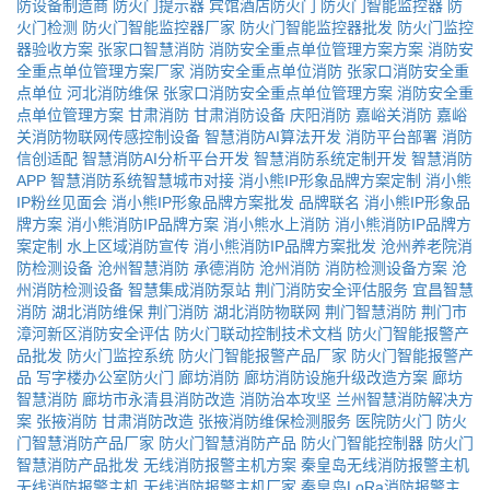
防设备制造商
防火门提示器
宾馆酒店防火门
防火门智能监控器
防
火门检测
防火门智能监控器厂家
防火门智能监控器批发
防火门监控
器验收方案
张家口智慧消防
消防安全重点单位管理方案方案
消防安
全重点单位管理方案厂家
消防安全重点单位消防
张家口消防安全重
点单位
河北消防维保
张家口消防安全重点单位管理方案
消防安全重
点单位管理方案
甘肃消防
甘肃消防设备
庆阳消防
嘉峪关消防
嘉峪
关消防物联网传感控制设备
智慧消防AI算法开发
消防平台部署
消防
信创适配
智慧消防AI分析平台开发
智慧消防系统定制开发
智慧消防
APP
智慧消防系统智慧城市对接
消小熊IP形象品牌方案定制
消小熊
IP粉丝见面会
消小熊IP形象品牌方案批发
品牌联名
消小熊IP形象品
牌方案
消小熊消防IP品牌方案
消小熊水上消防
消小熊消防IP品牌方
案定制
水上区域消防宣传
消小熊消防IP品牌方案批发
沧州养老院消
防检测设备
沧州智慧消防
承德消防
沧州消防
消防检测设备方案
沧
州消防检测设备
智慧集成消防泵站
荆门消防安全评估服务
宜昌智慧
消防
湖北消防维保
荆门消防
湖北消防物联网
荆门智慧消防
荆门市
漳河新区消防安全评估
防火门联动控制技术文档
防火门智能报警产
品批发
防火门监控系统
防火门智能报警产品厂家
防火门智能报警产
品
写字楼办公室防火门
廊坊消防
廊坊消防设施升级改造方案
廊坊
智慧消防
廊坊市永清县消防改造
消防治本攻坚
兰州智慧消防解决方
案
张掖消防
甘肃消防改造
张掖消防维保检测服务
医院防火门
防火
门智慧消防产品厂家
防火门智慧消防产品
防火门智能控制器
防火门
智慧消防产品批发
无线消防报警主机方案
秦皇岛无线消防报警主机
无线消防报警主机
无线消防报警主机厂家
秦皇岛LoRa消防报警主