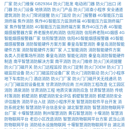
厂家
防火门维保
GB29364
防火门批发
电动闭门器
防火门出口
闭
门器
防火门设备
地铁消防
防火门产品
防火门巡查小程序
安全通道
建筑消防
防火门常闭提醒
防火门监控
防火门报警器
4G智能压力监
测终端
焦作消防
焦作4G智能压力监测终端
4G智能压力监测终端厂
家
焦作智慧消防
4G智能压力监测终端方案
焦作4G压力表
4G智能
烟感报警器方案
养老服务机构消防
信阳消防
信阳养老院4G烟感
4G
智能烟感报警器厂家
信阳智慧消防
信阳4G智能烟感报警器
4G智能
烟感报警器
消防智能硬件方案方案
秦皇岛智慧消防
秦皇岛消防智能
硬件方案
消防智能硬件方案厂家
人工智能消防
消防智能硬件方案
各类人员密集场所消防
秦皇岛消防
智能化消防
秦皇岛消防智能硬件
制造
南平智慧消防解决方案
南平消防
防火门维修
防火门关闭提醒
防火门门磁开关
防火门远程监控
防火门定制
防火门OEM
防火门门
磁监控设备
防火门门磁监控设备厂家
防火门消防联动
防火门小程序
地下车库防火门
酒店消防
防火门厂家
防火门门磁开关无线通讯
防
火门门磁监控设备批发
甘肃消防供应商
兰州消防工程改造
化工园区
消防
酒泉消防
甘肃消防工程
地质灾害消防应急
甘肃智慧消防
传统
村落消防
鹤壁消防
鹤壁消防安全评估
鹤壁智慧消防
鹤壁消防安全
评估服务
消防平台入驻
消防小程序开发
智慧消防软件平台开发
消
防系统定制
智慧消防平台信息安全
湖北智慧消防
智慧消防物联网平
台厂家
十堰智慧消防
荆州智慧消防
黄石智慧消防
十堰消防
智慧消
防物联网平台
老旧小区改造消防
智慧消防物联网平台方案
武当山消
防物联网平台
消防给水设施物联网
十堰智慧消防物联网平台
湖北消