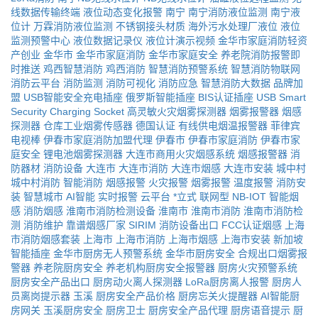
线数据传输终端
液位动态变化报警
南宁
南宁消防液位监测
南宁液
位计
万霖消防液位监测
不锈钢接头材质
海外污水处理厂液位
液位
监测预警中心
液位数据记录仪
液位计演示视频
金华市家庭消防轻资
产创业
金华市
金华市家庭消防
金华市家庭安全
养老院消防报警即
时推送
鸡西智慧消防
鸡西消防
智慧消防预警系统
智慧消防物联网
消防云平台
消防监测
消防可视化
消防应急
智慧消防大数据
品牌加
盟
USB智能安全充电插座
俄罗斯智能插座
BIS认证插座
USB Smart
Security Charging Socket
高灵敏火灾烟雾探测器
烟雾报警器
烟感
探测器
仓库工业烟雾传感器
德国认证
有线供电烟温报警器
菲律宾
电视棒
伊春市家庭消防加盟代理
伊春市
伊春市家庭消防
伊春市家
庭安全
锂电池烟雾探测器
大连市商用火灾烟感系统
烟感报警器
消
防器材
消防设备
大连市
大连市消防
大连市烟感
大连市安装
城中村
城中村消防
智能消防
烟感报警
火灾报警
烟雾报警
温度报警
消防安
装
智慧城市
AI智能
实时报警
云平台
*立式
联网型
NB-IOT
智能烟
感
消防烟感
淮南市消防检测设备
淮南市
淮南市消防
淮南市消防检
测
消防维护
靠谱烟感厂家
SIRIM
消防设备出口
FCC认证烟感
上海
市消防烟感套装
上海市
上海市消防
上海市烟感
上海市安装
新加坡
智能插座
金华市厨房无人预警系统
金华市厨房安全
合规出口烟雾报
警器
养老院厨房安全
养老机构厨房安全报警器
厨房火灾预警系统
厨房安全产品出口
厨房动火离人探测器
LoRa厨房离人报警
厨房人
员离岗提示器
玉溪
厨房安全产品价格
厨房忘关火提醒器
AI智能厨
房网关
玉溪厨房安全
厨房卫士
厨房安全产品代理
厨房语音提示
厨