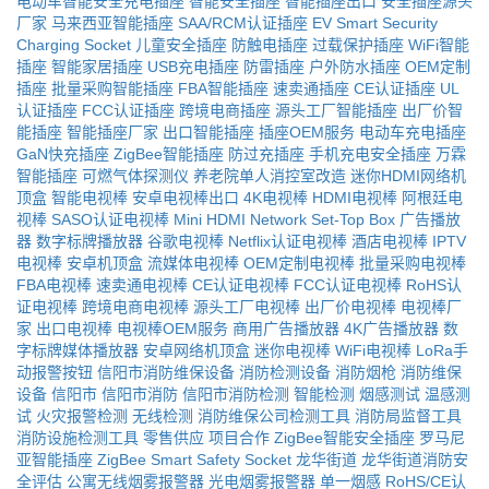
电动车智能安全充电插座
智能安全插座
智能插座出口
安全插座源头
厂家
马来西亚智能插座
SAA/RCM认证插座
EV Smart Security
Charging Socket
儿童安全插座
防触电插座
过载保护插座
WiFi智能
插座
智能家居插座
USB充电插座
防雷插座
户外防水插座
OEM定制
插座
批量采购智能插座
FBA智能插座
速卖通插座
CE认证插座
UL
认证插座
FCC认证插座
跨境电商插座
源头工厂智能插座
出厂价智
能插座
智能插座厂家
出口智能插座
插座OEM服务
电动车充电插座
GaN快充插座
ZigBee智能插座
防过充插座
手机充电安全插座
万霖
智能插座
可燃气体探测仪
养老院单人消控室改造
迷你HDMI网络机
顶盒
智能电视棒
安卓电视棒出口
4K电视棒
HDMI电视棒
阿根廷电
视棒
SASO认证电视棒
Mini HDMI Network Set-Top Box
广告播放
器
数字标牌播放器
谷歌电视棒
Netflix认证电视棒
酒店电视棒
IPTV
电视棒
安卓机顶盒
流媒体电视棒
OEM定制电视棒
批量采购电视棒
FBA电视棒
速卖通电视棒
CE认证电视棒
FCC认证电视棒
RoHS认
证电视棒
跨境电商电视棒
源头工厂电视棒
出厂价电视棒
电视棒厂
家
出口电视棒
电视棒OEM服务
商用广告播放器
4K广告播放器
数
字标牌媒体播放器
安卓网络机顶盒
迷你电视棒
WiFi电视棒
LoRa手
动报警按钮
信阳市消防维保设备
消防检测设备
消防烟枪
消防维保
设备
信阳市
信阳市消防
信阳市消防检测
智能检测
烟感测试
温感测
试
火灾报警检测
无线检测
消防维保公司检测工具
消防局监督工具
消防设施检测工具
零售供应
项目合作
ZigBee智能安全插座
罗马尼
亚智能插座
ZigBee Smart Safety Socket
龙华街道
龙华街道消防安
全评估
公寓无线烟雾报警器
光电烟雾报警器
单一烟感
RoHS/CE认