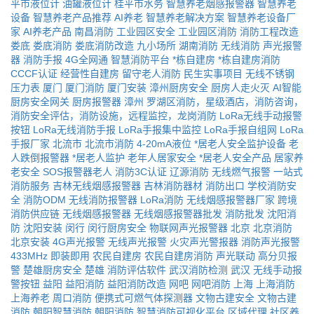
平市液位计
油罐液位计
桂平市水务
智慧养老烟感报警器
智慧养老
设备
智慧养老产品推荐
AI养老
智慧养老解决方案
智慧养老设备厂
家
AI养老产品
南昌消防
工业园区安全
工业园区消防
消防工程改造
娄底
娄底消防
娄底消防改造
九小场所
湖南消防
无线消防
声光报警
器
消防手报
4G全网通
智慧消防平台
*栋自建房
*栋自建房消防
CCCF认证
经营性自建房
留守老人消防
民生实事项目
无线不锈钢
压力表
厦门
厦门消防
厦门安装
漳州厨房安全
厨房人走火灭
AI智能
厨房安全网关
厨房报警器
漳州
罗湖区消防，星级酒店，消防咨询，
消防安全评估，消防设施，远程监控，龙岗消防
LoRa无线手动报警
按钮
LoRa无线消防手报
LoRa手报集中监控
LoRa手报自组网
LoRa
手报厂家
北流市
北流市消防
4-20mA液位
*居老人安全监护设备
老
人跌倒报警器
*居老人监护
老年人居家安全
*居老人安全产品
居家养
老安全
SOS报警器老人
消防3C认证
辽源消防
无线燃气报警
一站式
消防服务
吉林无线烟感报警器
吉林消防器材
消防出口
学校消防安
全
消防ODM
无线消防报警器
LoRa消防
无线烟感报警器厂家
跨境
消防供应链
无线烟感报警器
无线烟感报警器批发
消防批发
沈阳消
防
沈阳安装
闵行
闵行厨房安全
物联网声光报警器
北京
北京消防
北京安装
4G声光报警
无线声光报警
火灾声光警报器
消防声光报警
433MHz
即装即用
农民自建房
农民自建房消防
声光联动
高分贝报
警
楚雄厨房安全
楚雄
消防评估软件
武汉消防检测
武汉
无线手动报
警按钮
益阳
益阳消防
益阳消防改造
网吧
网吧消防
上海
上海消防
上海养老
周口消防
便携式可燃气体探测器
文物古建安全
文物古建
消防
朝阳智慧消防
朝阳消防
智慧消防可视化平台
区域代理
社区养