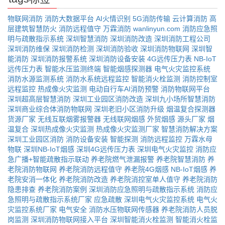
物联网消防
消防大数据平台
AI火情识别
5G消防传输
云计算消防
高
层建筑智慧防火
消防远程值守
万霖消防
wanlinyun.com
消防应急照
明与疏散指示系统
深圳智慧消防
深圳消防改造
深圳消防工程公司
深圳消防维保
深圳消防检测
深圳消防验收
深圳消防物联网
深圳智
能消防
深圳消防报警系统
深圳消防设备安装
4G远传压力表
NB-IoT
远传压力表
智能水压监测终端
智能烟感探测器
电气火灾监控系统
消防水源监测系统
消防水系统远程监控
智能消火栓监测
消防控制室
远程监控
热成像火灾监测
电动自行车AI消防预警
消防物联网平台
深圳超高层智慧消防
深圳工业园区消防改造
深圳九小场所智慧消防
深圳商业综合体消防物联网
深圳老旧小区消防升级
烟温复合探测器
货源厂家
无线互联烟雾报警器
无线联网烟感
外贸烟感
源头厂家
烟
温复合
深圳热成像火灾监测
热成像火灾监测厂家
智慧消防解决方案
深圳工业园区消防
消防设备安装
智能探测
消防远程监控
万霖水母
物联
深圳NB-IoT烟感
深圳4G远传压力表
深圳电气火灾监控
消防应
急广播+智能疏散指示联动
养老院燃气泄漏报警
养老院智慧消防
养
老院消防物联网
养老院消防远程值守
养老院4G烟感
NB-IoT烟感
养
老院安消一体化
养老院消防改造
养老院消控室单人值守
养老院消防
隐患排查
养老院消防案例
深圳消防应急照明与疏散指示系统
消防应
急照明与疏散指示系统厂家
应急疏散
深圳电气火灾监控系统
电气火
灾监控系统厂家
电气安全
消防水压物联网传感器
养老院消防人员脱
岗监测
深圳消防物联网接入平台
深圳智能消火栓监测
智能消火栓监