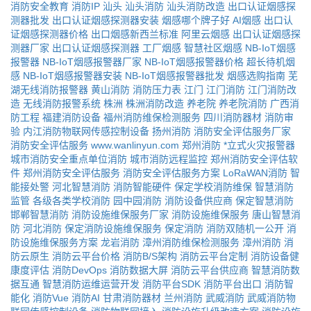
消防安全教育
消防IP
汕头
汕头消防
汕头消防改造
出口认证烟感探
测器批发
出口认证烟感探测器安装
烟感哪个牌子好
AI烟感
出口认
证烟感探测器价格
出口烟感新西兰标准
阿里云烟感
出口认证烟感探
测器厂家
出口认证烟感探测器
工厂烟感
智慧社区烟感
NB-IoT烟感
报警器
NB-IoT烟感报警器厂家
NB-IoT烟感报警器价格
超长待机烟
感
NB-IoT烟感报警器安装
NB-IoT烟感报警器批发
烟感选购指南
芜
湖无线消防报警器
黄山消防
消防压力表
江门
江门消防
江门消防改
造
无线消防报警系统
株洲
株洲消防改造
养老院
养老院消防
广西消
防工程
福建消防设备
福州消防维保检测服务
四川消防器材
消防审
验
内江消防物联网传感控制设备
扬州消防
消防安全评估服务厂家
消防安全评估服务
www.wanlinyun.com
郑州消防
*立式火灾报警器
城市消防安全重点单位消防
城市消防远程监控
郑州消防安全评估软
件
郑州消防安全评估服务
消防安全评估服务方案
LoRaWAN消防
智
能接处警
河北智慧消防
消防智能硬件
保定学校消防维保
智慧消防
监管
各级各类学校消防
园中园消防
消防设备供应商
保定智慧消防
邯郸智慧消防
消防设施维保服务厂家
消防设施维保服务
唐山智慧消
防
河北消防
保定消防设施维保服务
保定消防
消防双随机一公开
消
防设施维保服务方案
龙岩消防
漳州消防维保检测服务
漳州消防
消
防云原生
消防云平台价格
消防B/S架构
消防云平台定制
消防设备健
康度评估
消防DevOps
消防数据大屏
消防云平台供应商
智慧消防数
据互通
智慧消防运维运营开发
消防平台SDK
消防平台出口
消防智
能化
消防Vue
消防AI
甘肃消防器材
兰州消防
武威消防
武威消防物