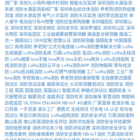
测厂家
深圳九小场所/城中村消防
智能水压监测
深圳消防水源监测
系统
消防水源监测系统厂家
深圳商业综合体消防
养老院消防热成像
测温
消防水源监测
电气火灾监控
消防水压监测
消控室远程监控
单
人值守
电动自行车AI预警
消防应急照明疏散
深圳福田区
深圳南山
区
深圳宝安区
深圳龙岗区
深圳龙华区
深圳罗湖区
深圳坪山区
深圳
光明区
深圳盐田区
工业级烟雾报警探测器
烟温复合探测器
烟温二
合一
烟感出口
OEM定制
欧盟认证
消防探测器
烟感批发
中国烟感
出口
商用消防
养老院*立式光电感烟
LoRa消防整体解决方案
LoRa
无线烟感
LoRa消防系统
万霖LoRa消防
饭店LoRa消防
LoRa无线消
防
LoRa烟感
lora手报
lora声光
lora主机
lora网关
LoRa无线组网
无
线消防改造
LoRa消防云平台
LoRa消防APP
消防物联网
零布线消
防
LoRa低功耗消防
LoRa可燃气体探测器
工厂LoRa消防
工业厂房
lora消防
学校宿舍LoRa消防
养老院消防维保管理
无线便携式烟感
测试仪
消防测试设备
烟感测试仪
火灾探测器测试仪
消防安全
消防
工程
英国
英国消防
英国出口
智能测试
伸缩式测试仪
烟感校准
火
灾报警测试
烟雾测试
温度测试
消防检测
消防维保
智慧消防
物联网
远程监控
UL
EN54
EN14604
NB-IoT
4G通讯
厂家直销
批发价格
出
口贸易
一手货源
源头工厂
便携式
无线测试
可充电
UL认证
铝合金
测试仪
带显示屏测试仪
LoRa组网消防
消防安全评估
万霖消防案例
南山街道
南山街道消防安全评估
消防评估报告
消防安全评估案例
消防隐患排查
消防评估多少钱
消防评估收费
深圳消防安全评估
消
防整改案例
消防维保案例
消防安全案例
NB-IoT消防
万霖消防深圳