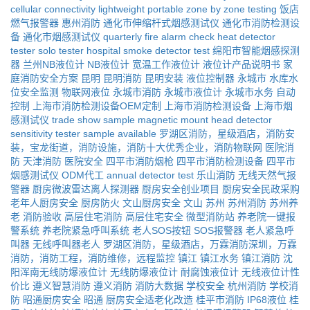
cellular connectivity
lightweight portable
zone by zone testing
饭店
燃气报警器
惠州消防
通化市伸缩杆式烟感测试仪
通化市消防检测设
备
通化市烟感测试仪
quarterly fire alarm check
heat detector
tester
solo tester
hospital smoke detector test
绵阳市智能烟感探测
器
兰州NB液位计
NB液位计
宽温工作液位计
液位计产品说明书
家
庭消防安全方案
昆明
昆明消防
昆明安装
液位控制器
永城市
水库水
位安全监测
物联网液位
永城市消防
永城市液位计
永城市水务
自动
控制
上海市消防检测设备OEM定制
上海市消防检测设备
上海市烟
感测试仪
trade show sample
magnetic mount head
detector
sensitivity tester
sample available
罗湖区消防，星级酒店，消防安
装，宝龙街道，消防设施，消防十大优秀企业，消防物联网
医院消
防
天津消防
医院安全
四平市消防烟枪
四平市消防检测设备
四平市
烟感测试仪
ODM代工
annual detector test
乐山消防
无线天然气报
警器
厨房微波雷达离人探测器
厨房安全创业项目
厨房安全民政采购
老年人厨房安全
厨房防火
文山厨房安全
文山
苏州
苏州消防
苏州养
老
消防验收
高层住宅消防
高层住宅安全
微型消防站
养老院一键报
警系统
养老院紧急呼叫系统
老人SOS按钮
SOS报警器
老人紧急呼
叫器
无线呼叫器老人
罗湖区消防，星级酒店，万霖消防深圳，万霖
消防，消防工程，消防维修，远程监控
镇江
镇江水务
镇江消防
沈
阳浑南无线防爆液位计
无线防爆液位计
耐腐蚀液位计
无线液位计性
价比
遵义智慧消防
遵义消防
消防大数据
学校安全
杭州消防
学校消
防
昭通厨房安全
昭通
厨房安全适老化改造
桂平市消防
IP68液位
桂