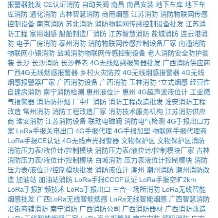
报警器批发
CE认证消防
自动关阀
南昌
南昌安装
地下车库
地下车
库消防
通化消防
吉林智慧消防
商用烟感
江苏消防
消防物联网传感
控制设备
南京消防
苏北消防
消防物联网传感控制设备批发
江苏消
防工程
家用烟感
船舶制造厂消防
江苏智慧消防
盐城消防
连云港消
防
电子厂房消防
泰州消防
消防物联网传感控制设备厂家
南通消防
物联网小镇消防
盐城消防物联网传感控制设备
老人消防安全防护套
装
长沙
长沙消防
长沙养老
4G无线烟感报警器批发
广西消防供应商
广西4G无线烟感报警器
乡村火灾防控
4G无线烟感报警器
4G无线
烟感报警器厂家
广西消防设备
广西消防
玉林消防
*立式烟感
经营性
自建房消防
南宁消防检测
惠州液位计
惠州
4G超声波液位计
工业燃
气报警器
消防防排烟
厂中厂消防
消防工程改造批发
淮安消防工程
改造
常州消防
消防工程改造厂家
消防技术服务机构
江苏消防供应
商
淮安消防
江苏消防设备
联动电磁阀
消防电气检测
4G手报出口方
案
LoRa手报关电出口
4G手报代理
4G手报加盟
物联网手报代理商
LoRa手报CE认证
4G无线声光报警器
文物保护区
文物保护区消防
消防压力表/液位计/控制模块
消防压力表/液位计/控制模块厂家
吉林
消防压力表/液位计/控制模块
白城消防
压力表液位计控制模块
消防
压力表/液位计/控制模块批发
消防液位计
潮州
潮州消防
潮州消防改
造
加油站
加油站消防
LoRa手报CCCF认证
LoRa手报空旷2km
LoRa手报扩频技术
LoRa手报出口
三合一场所消防
LoRa无线智能
烟感批发
广西LoRa无线智能烟感
LoRa无线智能烟感
广西智慧消防
沿街商铺消防
南宁消防
广西消防公司
广西消防器材
广西消防改造