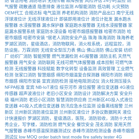
防
智慧用电
消防培训
无线传输
故障预警
风险评估
24小时监控
燃
气报警
疏散通道
隐患排查
液位监测
AI智能消防
低功耗
火灾预防
OEM代工
合规达标
电气监测
养老机构消防
消防产品出口
南宁无线
浮球液位计
无线浮球液位计
即装即用液位计
液位计批发
漏水跑水
报警器
水浸报警器
漏水保护器
家庭跑水报警器
无线水浸报警器
家
庭漏水报警系统
家庭防水浸设备
哈密市烟感报警器
哈密市消防
哈
密市烟感
哈密市安装
*居老人消防安全产品
珠海
珠海消防
珠海养老
罗湖区消防，星级酒店，消防物联网，消火栓系统，远程监控，消
防设施，万霖消防
无线安全型压力表
佛山
佛山消防
佛山安装
纺织
厂
纺织厂消防
智能预警
燃气泄漏检测
4G报警器
消防主机
天然气
报警器
用气安全
消防联网
无线可燃气体报警器
成本控制
可燃气体
检测
无线报警器
科技赋能
数字化转型
设备监测
高效管理
工业燃气
检测
张家口消防
智慧烟感
绵阳市烟温复合探测器
绵阳市消防
绵阳
市烟感
绵阳市安装
宜宾消防检测
接地电阻测试仪
消火栓测压接头
NFPA标准
宜宾
NB-IoT液位
绥芬河市
液位报警
液位变送器
4G液位
传感器
超声波液位计
老旧小区安全
消防设计
消防解决方案
安全升
级
福州消防
老旧小区消防
智慧消防供应商
兰州新区4G投入式液位
变送器
4G投入式液位变送器
防汛应急水位监测
设备离线报警
兰州
新区
兰州新区消防液位监测
兰州新区液位计
多协议数据网关
液位
计快速报价
罗湖区消防，星级酒店，医院，消防验收，消防十大优
秀企业，写字楼，消防检测
燃气安全
餐饮安全
茂名消防
家用天然
气报警器
赤峰市感温探测器测试仪
赤峰市消防检测设备
赤峰市烟感
测试仪
low MOQ order
batch test mode
fire safety tester
4G