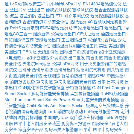
证
LoRa消防改造工程
九小场所LoRa消防
EN14604烟感测试仪
法
国
法国消防
法国出口
便携式测试仪
智能测试仪
铝合金探测器测试
仪
波兰
波兰消防
波兰出口
ETL
可充电测试仪
烟感探测器测试仪
香
蜜湖街道
香蜜湖街道消防安全评估
贴牌烟感
4G智能联网烟雾报警
器
RoHS
烟感定制
EN54烟感
烟感贴牌
家用烟感出口
烟感出口厂家
烟温CO三合一
烟感直供
公寓烟感出口
CE认证烟感
酒店烟感出口
外贸烟感供应商
智能烟感出口
工业烟感出口
深汕特别合作区
深汕
特别合作区消防安全评估
烟感温感探测器校准工具
美国
美国消防
美国出口
CE认证
无线测试仪
国标出口消防报警器
家用*立式烟感
（电池款）
家用*立烟感
外贸消防
出口批发
南园街道
南园街道消防
安全评估
养老院lora烟感
公寓LoRa消防
用于火灾报警维护的烟感
测试仪
西班牙
西班牙消防
西班牙出口
烟感测试气雾剂
南头街道
南
头街道消防安全评估
无线烟感
智慧消防出口
烟感OEM
中国烟感厂
家
消防报警设备
笋岗街道
笋岗街道消防安全评估
日本
日本消防
日
本出口
GaN氮化镓快充智能插座
沙特智能插座
GaN Fast Charging
Smart Socket
多功能智能安全排插
孟加拉智能插座
RoHS认证插座
Multi-Function Smart Safety Power Strip
儿童安全防触电插座
新西
兰智能插座
Child Safety Anti-Shock Socket
极早期空气采样烟感
养
老院消防设备电池续航
LoRa消防视频联动
LoRa无线报警主机
定制
贴牌烟温复合探测器
中国国标认证
双传感火灾探测器
LoRa温感探
测器
四平市老人厨房安全装置
厨房离人报警器
厨房安全
*居老人厨
房安全
家庭安全产品
厨房忘关火报警器
四平市
四平市厨房安全
四