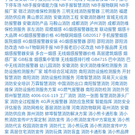
下停车场
NB手报穿墙能力强
NB手报智慧消防
NB手报物联网
NB手
报厂家
宿迁消防维保检测服务
三明无线消防报警器
三明消防
福建
消防供应商
黄山景区消防
安徽消防工程
安徽消防器材
宣城无线消
防报警器
安徽消防产品
马鞍山消防
成都消防
泸州消防
成都消防维
保检测服务
崇左消防
双模烟感
4G烟感报警器批发
联动报警
烟感十
大品牌
4G烟感报警器价格
4G物联网烟感
GB20517
手机报警烟感
医院烟感
4G烟感报警器安装
4G烟感报警器
邵阳
邵阳消防
邵阳消
防改造
NB-IoT物联网手报
NB手报老旧小区改造
NB手报品牌
无线
烟感报警器安装
多合一烟感
无线烟感报警器价格
高层建筑烟感
烟
感厂家
GB标准
烟感集中管理
无线烟感排行榜
GB4715
巴中消防
巴
中无线消防报警器
幼儿园消防
安徽消防
安庆消防维保检测服务
消
防设施检测服务厂家
城市综合区域消防
南阳消防设施检测服务
开封
智慧消防
南阳消防
消防设施检测服务
河南智慧消防
简易灭火设施
消防安全培训
万霖智慧消防
中国消防出口
南阳智慧消防
河南消防
维保
消防设施检测服务方案
4G燃气报警器
南阳消防检测
消防外贸
郑州智慧消防
4006-016-119
工厂消防
消防一张图
智慧消防源头厂
家
消防全过程服务
4G声光报警器
消防应急预案
智能指挥
消防安全
评估报告
消防网格化
基层消防治理
河南消防物联网
亳州消防
安徽
消防供应商
滁州消防
蚌埠智慧消防解决方案
消小熊卡通形象
消小
熊消防宣传IP方案定制
消防宣传
消小熊消防宣传IP方案批发
消小熊
消防代言
校园消防宣传
消防代工
消小熊玩偶
消小熊消防宣传IP方
案
高层住宅消防宣传
消防玩偶
消防盲盒
消防卡通形象
消小熊品牌