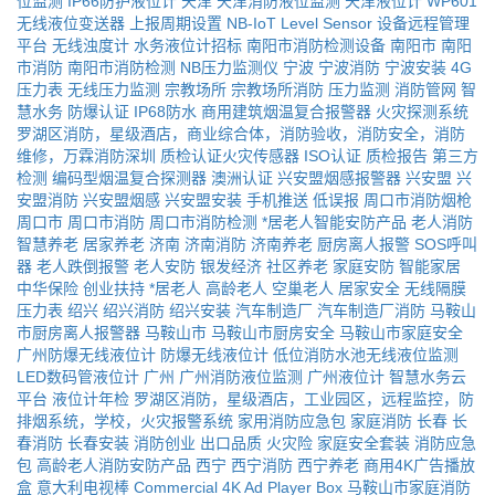
位监测
IP66防护液位计
天津
天津消防液位监测
天津液位计
WP601
无线液位变送器
上报周期设置
NB-IoT Level Sensor
设备远程管理
平台
无线浊度计
水务液位计招标
南阳市消防检测设备
南阳市
南阳
市消防
南阳市消防检测
NB压力监测仪
宁波
宁波消防
宁波安装
4G
压力表
无线压力监测
宗教场所
宗教场所消防
压力监测
消防管网
智
慧水务
防爆认证
IP68防水
商用建筑烟温复合报警器
火灾探测系统
罗湖区消防，星级酒店，商业综合体，消防验收，消防安全，消防
维修，万霖消防深圳
质检认证火灾传感器
ISO认证
质检报告
第三方
检测
编码型烟温复合探测器
澳洲认证
兴安盟烟感报警器
兴安盟
兴
安盟消防
兴安盟烟感
兴安盟安装
手机推送
低误报
周口市消防烟枪
周口市
周口市消防
周口市消防检测
*居老人智能安防产品
老人消防
智慧养老
居家养老
济南
济南消防
济南养老
厨房离人报警
SOS呼叫
器
老人跌倒报警
老人安防
银发经济
社区养老
家庭安防
智能家居
中华保险
创业扶持
*居老人
高龄老人
空巢老人
居家安全
无线隔膜
压力表
绍兴
绍兴消防
绍兴安装
汽车制造厂
汽车制造厂消防
马鞍山
市厨房离人报警器
马鞍山市
马鞍山市厨房安全
马鞍山市家庭安全
广州防爆无线液位计
防爆无线液位计
低位消防水池无线液位监测
LED数码管液位计
广州
广州消防液位监测
广州液位计
智慧水务云
平台
液位计年检
罗湖区消防，星级酒店，工业园区，远程监控，防
排烟系统，学校，火灾报警系统
家用消防应急包
家庭消防
长春
长
春消防
长春安装
消防创业
出口品质
火灾险
家庭安全套装
消防应急
包
高龄老人消防安防产品
西宁
西宁消防
西宁养老
商用4K广告播放
盒
意大利电视棒
Commercial 4K Ad Player Box
马鞍山市家庭消防