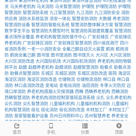
果洛州
果洛州养老机构
果洛州消防
果洛州智慧消防
4G无线温感
马
关
马关养老机构
马关消防
马关智慧消防
护理院
护理院消防
护理院
智慧消防
智慧消防系统
九江智慧消防
九江消防
九江消防安全
消防
供应商
消防水系统监测
消安一体化
智慧安防消防
大数据
养老消防
智慧消防设备
智慧消防智能化系统
智慧消防整体解决方案
智慧消防
数字孪生平台
智慧消防大模型时代
智慧消防高层建筑覆盖
智慧消防
重点场所全覆盖
养老机构智慧消防值守中心
广安前锋区
广安前锋区
养老机构
广安前锋区消防
广安前锋区智慧消防
四川省民政厅
四川
省消防条例
一老一小消防安全
全氟己酮自动灭火装置
鹤岗
鹤岗消
防
鹤岗全氟己酮
图书馆
图书馆消防
图书馆灭火
大兴区
大兴区消防
大兴区消防改造
大兴国际机场
大兴国际机场消防
养老机构消防物联
网平台
勐腊
勐腊养老机构
勐腊消防
勐腊智慧消防
助餐点
助餐点消
防
助餐点智慧消防
东城区
东城区消防
东城区消防改造
医院
海淀区
海淀区消防
海淀区消防改造
仓储物流
仓储物流消防
林口县
林口县
消防
林口县消防改造
变电站
变电站消防
油田消防
冬季火灾防控
边
境口岸消防
养老机构感烟火灾探测器
西畴
西畴养老机构
西畴消防
西畴智慧消防
养老机构消防控制室值班监测系统
尖扎
尖扎养老机构
尖扎消防
尖扎智慧消防
儿童福利机构
儿童福利机构消防
儿童福利
机构智慧消防
绥化
绥化消防
绥化消防改造
木材加工厂
木材加工厂
消防
居家智能看护设备
苏州日间照料中心
苏州智慧养老
养老安全
养老机构
机构养老
日间照料中心
日间照料中心安全
日间照料中心
消防
智能看护
一键呼救
智慧养老平台
安消一体化
外贸供货
养老集
首页
手机
分类
顶部
采
企业采购
安全监测
紧急呼叫
养老服务驿站
24小时监测
秒级响应