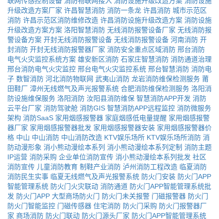
联网传感控制设备
消防物联网接入
消防设施升级改造方案
消防设施
升级改造方案厂家
许昌智慧消防
消防一条龙
许昌消防
城市示范区
消防
许昌示范区消防维修改造
许昌消防设施升级改造方案
消防设施
升级改造方案方案
洛阳智慧消防
无线消防报警设备厂家
无线消防报
警设备方案
开封无线消防报警设备
无线消防报警设备
河南消防
开
封消防
开封无线消防报警器厂家
消防安全重点区域消防
邢台消防
电气火灾监控系统方案
雄安新区消防
石家庄智慧消防
消防通道治理
邢台消防电气火灾监控
邢台电气火灾监控系统
邢台智慧消防
消防电
子
数智消防
河北消防物联网
武夷山消防
龙岩消防维保检测服务
莆
田鞋厂
漳州无线燃气及声光报警系统
合肥消防维保检测服务
洛阳消
防设施维保服务
洛阳消防
汝阳县消防维保
智慧消防APP开发
消防
云平台厂家
消防驾驶舱
消防GIS
智慧消防APP远程监控
消防微服务
架构
消防SaaS
家用烟感报警器
家庭烟感低电量提醒
家用烟感报警
器厂家
家用烟感报警器批发
家用烟感报警器安装
家用烟感报警器价
格
中山
中山消防
中山消防改造
KTV娱乐场所
KTV娱乐场所消防
消
防动漫形象
消小熊动漫绘本系列
消小熊动漫绘本系列定制
消防主题
IP运营
消防采购
企业单位消防宣传
消小熊动漫绘本系列批发
社区
消防宣传
儿童消防教育
制鞋产业消防
泸州消防工程改造
临夏消防
消防民生实事
临夏无线燃气及声光报警系统
防火门安装
防火门APP
智能管理系统
防火门火灾联动
消防通道
防火门APP智能管理系统批
发
防火门APP
大型商场防火门
防火门未关报警
门磁报警器
防火门
防火门智能监控
门磁传感器
住宅消防
防火门采购
防火门报警器厂
家
商场消防
防火门联动
防火门源头厂家
防火门APP智能管理系统