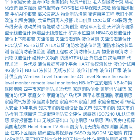
平市家庭安全
蓝海市场
全国招商
轻资产创业
老人厨房防干烧
适老
化改造
厨房烟感
燃气报警器
SOS按钮
中华保险火灾险
微信推送报
警
手机APP报警
毫米波雷达
物业消防增值
街道惠民工程
老旧小区
改造
出租房消防
食堂后厨离人报警
出口供货
CCC认证
4G联网
免
布线安装
联动关阀
智能联动
宝妈创业
退役军人创业
天津滨海隔爆
型无线液位计
隔爆型无线液位计
矿井水位监测
NB/4G双模液位计
液位上下限报警
天津滨海
天津滨海消防液位监测
天津滨海液位计
FCC认证
RoHS认证
ATEX认证
消防水池液位监测
消防水箱水位监
测
智慧消防液位监测
消防工程验收
消防维保工具
物业管理消防
计
讯物联液位计
磁棒开关唤醒
防爆ATEX认证
外贸出口
跨境电商
代
理加盟
一件代发
液位数据可视化平台
HART协议液位计
液位计试用
4G液位计
NB-IoT液位计
无线液位计
液位计价格
液位计厂家
液位
计供应商
Wireless Level Transmitter
4G Level Sensor
fire water
level monitor
remote level monitoring
NB-IoT*立式烟感
NB-IoT物
联网烟感
四平市家庭消防加盟代理
家庭消防创业
家庭消防加盟
家
庭消防代理
家庭安全
家庭消防产品代理
四平市家庭消防
家庭烟感
家庭燃气报警
家庭漏水报警
家庭SOS
家庭门磁
家庭全屋安消
*居老
人安全
10年电池
韶关市消防检测设备
韶关市
韶关市消防
韶关市消
防检测
玉塘街道
玉塘街道消防安全评估
烟感器
ISO7240
UL认证烟
感
烟雾报警器出口
无线烟感出口
光电烟感
4G烟感
酒店客房电视棒
美国电视棒
Hotel Room TV Stick
厨房专用无线烟温探测器
英国认
证
住宅小区烟感
编码型烟雾探测器
SASO
烟感ODM
*立烟感
宾馆
LoRa消防
南宁NB无线水位计
NB无线水位计
油罐液位远程监测
无