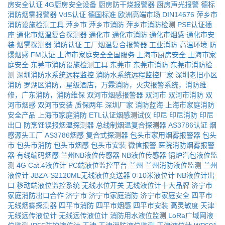
房安全认证
4G厨房安全设备
厨房防干烧报警器
厨房声光报警
德标
消防烟雾报警器
VdS认证
德国标准
欧洲高端市场
DIN14676
萍乡市
消防设施检测工具
萍乡市
萍乡市消防
萍乡市消防检测
PSE认证插
座
通化市烟温复合探测器
通化市
通化市消防
通化市烟感
通化市安
装
烟雾探测器
消防认证
工厂烟温复合报警器
工业消防
高温环境
防
爆烟感
FM认证
上海市家庭安全全国服务
上海市厨房安全
上海市家
庭安全
东莞市消防设施检测工具
东莞市
东莞市消防
东莞市消防检
测
深圳消防水系统远程监控
消防水系统远程监控厂家
深圳老旧小区
消防
罗湖区消防，星级酒店，万霖消防，火灾报警系统，消防维
修，广东消防，消防维保
双河市烟感报警器
双河市
双河市消防
双
河市烟感
双河市安装
质保两年
深圳厂家
消防蓝海
上海市家庭消防
安全产品
上海市家庭消防
ETL认证烟感测试仪
印尼
印尼消防
印尼
出口
防烹饪误报烟温探测器
总线制烟温复合探测器
AS3786认证
烟
感源头工厂
AS3786烟感
复合式探测器
包头市家用烟雾报警器
包头
市
包头市消防
包头市烟感
包头市安装
微信报警
医院消防烟雾报警
器
有线编码烟感
兰州NB液位传感器
NB液位传感器
锅炉汽包液位监
测
4G Cat.4液位计
PC端液位监控平台
兰州
兰州消防液位监测
兰州
液位计
JBZA-S2120ML无线液位变送器
0-10米液位计
NB液位计出
口
移动端液位监控系统
无线水位开关
无线液位计十大品牌
济宁市
家庭消防出口合作
济宁市
济宁市家庭消防
济宁市家庭安全
四平市
无线烟雾探测器
四平市消防
四平市烟感
四平市安装
高灵敏度
天津
无线远传液位计
无线远传液位计
消防用水液位监测
LoRa广域网液