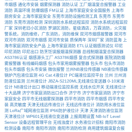
市烟感
通化市安装
烟雾探测器
消防认证
工厂烟温复合报警器
工业
消防
高温环境
防爆烟感
FM认证
上海市家庭安全全国服务
上海市
厨房安全
上海市家庭安全
东莞市消防设施检测工具
东莞市
东莞市
消防
东莞市消防检测
深圳消防水系统远程监控
消防水系统远程监控
厂家
深圳老旧小区消防
罗湖区消防，星级酒店，万霖消防，火灾报
警系统，消防维修，广东消防，消防维保
双河市烟感报警器
双河市
双河市消防
双河市烟感
双河市安装
质保两年
深圳厂家
消防蓝海
上
海市家庭消防安全产品
上海市家庭消防
ETL认证烟感测试仪
印尼
印尼消防
印尼出口
防烹饪误报烟温探测器
总线制烟温复合探测器
AS3786认证
烟感源头工厂
AS3786烟感
复合式探测器
医院消防烟
雾报警器
有线编码烟感
包头市家用烟雾报警器
包头市
包头市消防
包头市烟感
包头市安装
微信报警
兰州NB液位传感器
NB液位传感器
锅炉汽包液位监测
4G Cat.4液位计
PC端液位监控平台
兰州
兰州消
防液位监测
兰州液位计
JBZA-S2120ML无线液位变送器
0-10米液
位计
NB液位计出口
移动端液位监控系统
无线水位开关
无线液位计
十大品牌
济宁市家庭消防出口合作
济宁市
济宁市家庭消防
济宁市
家庭安全
四平市无线烟雾探测器
四平市消防
四平市烟感
四平市安
装
高灵敏度
天津无线远传液位计
无线远传液位计
消防用水液位监
测
LoRa广域网液位监测
IP66防护液位计
天津
天津消防液位监测
天津液位计
WP601无线液位变送器
上报周期设置
NB-IoT Level
Sensor
设备远程管理平台
无线浊度计
水务液位计招标
南阳市消防
检测设备
南阳市
南阳市消防
南阳市消防检测
商用建筑烟温复合报