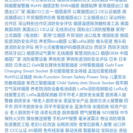
网烟雾报警器
RoHS
烟感定制
EN54烟感
烟感贴牌
家用烟感出口
烟
感出口厂家
烟温CO三合一
烟感直供
公寓烟感出口
CE认证烟感
酒
店烟感出口
外贸烟感供应商
智能烟感出口
工业烟感出口
深汕特别
合作区
深汕特别合作区消防安全评估
烟感温感探测器校准工具
美国
美国消防
美国出口
CE认证
无线测试仪
国标出口消防报警器
家用*
立式烟感（电池款）
家用*立烟感
外贸消防
出口批发
南园街道
南园
街道消防安全评估
养老院lora烟感
公寓LoRa消防
南头街道
南头街
道消防安全评估
用于火灾报警维护的烟感测试仪
西班牙
西班牙消防
西班牙出口
烟感测试气雾剂
无线烟感
智慧消防出口
烟感OEM
中国
烟感厂家
消防报警设备
笋岗街道
笋岗街道消防安全评估
日本
日本
消防
日本出口
GaN氮化镓快充智能插座
沙特智能插座
GaN Fast
Charging Smart Socket
多功能智能安全排插
孟加拉智能插座
RoHS认证插座
Multi-Function Smart Safety Power Strip
儿童安全
防触电插座
新西兰智能插座
Child Safety Anti-Shock Socket
极早期
空气采样烟感
养老院消防设备电池续航
LoRa消防视频联动
LoRa无
线报警主机
LoRa温感探测器
四平市老人厨房安全装置
厨房离人报
警器
厨房安全
*居老人厨房安全
家庭安全产品
厨房忘关火报警器
四
平市
四平市厨房安全
四平市家庭安全
蓝海市场
全国招商
轻资产创
业
老人厨房防干烧
适老化改造
厨房烟感
燃气报警器
SOS按钮
中华
保险火灾险
微信推送报警
手机APP报警
毫米波雷达
物业消防增值
街道惠民工程
老旧小区改造
出租房消防
食堂后厨离人报警
出口供
货
CCC认证
4G联网
免布线安装
联动关阀
智能联动
宝妈创业
退役