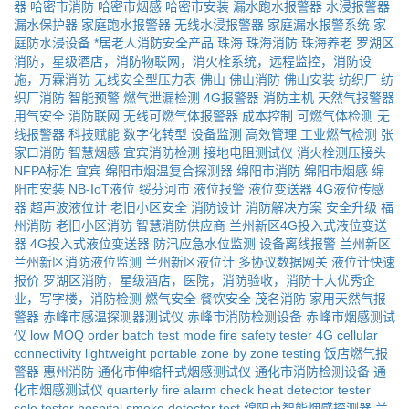
器
哈密市消防
哈密市烟感
哈密市安装
漏水跑水报警器
水浸报警器
漏水保护器
家庭跑水报警器
无线水浸报警器
家庭漏水报警系统
家
庭防水浸设备
*居老人消防安全产品
珠海
珠海消防
珠海养老
罗湖区
消防，星级酒店，消防物联网，消火栓系统，远程监控，消防设
施，万霖消防
无线安全型压力表
佛山
佛山消防
佛山安装
纺织厂
纺
织厂消防
智能预警
燃气泄漏检测
4G报警器
消防主机
天然气报警器
用气安全
消防联网
无线可燃气体报警器
成本控制
可燃气体检测
无
线报警器
科技赋能
数字化转型
设备监测
高效管理
工业燃气检测
张
家口消防
智慧烟感
宜宾消防检测
接地电阻测试仪
消火栓测压接头
NFPA标准
宜宾
绵阳市烟温复合探测器
绵阳市消防
绵阳市烟感
绵
阳市安装
NB-IoT液位
绥芬河市
液位报警
液位变送器
4G液位传感
器
超声波液位计
老旧小区安全
消防设计
消防解决方案
安全升级
福
州消防
老旧小区消防
智慧消防供应商
兰州新区4G投入式液位变送
器
4G投入式液位变送器
防汛应急水位监测
设备离线报警
兰州新区
兰州新区消防液位监测
兰州新区液位计
多协议数据网关
液位计快速
报价
罗湖区消防，星级酒店，医院，消防验收，消防十大优秀企
业，写字楼，消防检测
燃气安全
餐饮安全
茂名消防
家用天然气报
警器
赤峰市感温探测器测试仪
赤峰市消防检测设备
赤峰市烟感测试
仪
low MOQ order
batch test mode
fire safety tester
4G cellular
connectivity
lightweight portable
zone by zone testing
饭店燃气报
警器
惠州消防
通化市伸缩杆式烟感测试仪
通化市消防检测设备
通
化市烟感测试仪
quarterly fire alarm check
heat detector tester
solo tester
hospital smoke detector test
绵阳市智能烟感探测器
兰