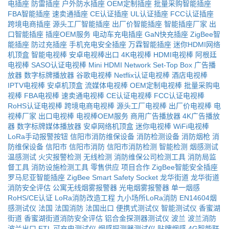
电插座
防雷插座
户外防水插座
OEM定制插座
批量采购智能插座
FBA智能插座
速卖通插座
CE认证插座
UL认证插座
FCC认证插座
跨境电商插座
源头工厂智能插座
出厂价智能插座
智能插座厂家
出
口智能插座
插座OEM服务
电动车充电插座
GaN快充插座
ZigBee智
能插座
防过充插座
手机充电安全插座
万霖智能插座
迷你HDMI网络
机顶盒
智能电视棒
安卓电视棒出口
4K电视棒
HDMI电视棒
阿根廷
电视棒
SASO认证电视棒
Mini HDMI Network Set-Top Box
广告播
放器
数字标牌播放器
谷歌电视棒
Netflix认证电视棒
酒店电视棒
IPTV电视棒
安卓机顶盒
流媒体电视棒
OEM定制电视棒
批量采购电
视棒
FBA电视棒
速卖通电视棒
CE认证电视棒
FCC认证电视棒
RoHS认证电视棒
跨境电商电视棒
源头工厂电视棒
出厂价电视棒
电
视棒厂家
出口电视棒
电视棒OEM服务
商用广告播放器
4K广告播放
器
数字标牌媒体播放器
安卓网络机顶盒
迷你电视棒
WiFi电视棒
LoRa手动报警按钮
信阳市消防维保设备
消防检测设备
消防烟枪
消
防维保设备
信阳市
信阳市消防
信阳市消防检测
智能检测
烟感测试
温感测试
火灾报警检测
无线检测
消防维保公司检测工具
消防局监
督工具
消防设施检测工具
零售供应
项目合作
ZigBee智能安全插座
罗马尼亚智能插座
ZigBee Smart Safety Socket
龙华街道
龙华街道
消防安全评估
公寓无线烟雾报警器
光电烟雾报警器
单一烟感
RoHS/CE认证
LoRa消防改造工程
九小场所LoRa消防
EN14604烟
感测试仪
法国
法国消防
法国出口
便携式测试仪
智能测试仪
香蜜湖
街道
香蜜湖街道消防安全评估
铝合金探测器测试仪
波兰
波兰消防
波兰出口
ETL
可充电测试仪
烟感探测器测试仪
贴牌烟感
4G智能联