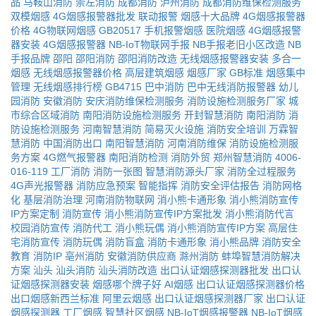
品
马鞍山消防
崇左消防
成都消防
泸州消防
成都消防维保检测服务
双模烟感
4G烟感报警器批发
联动报警
烟感十大品牌
4G烟感报警器
价格
4G物联网烟感
GB20517
手机报警烟感
医院烟感
4G烟感报警
器安装
4G烟感报警器
NB-IoT物联网手报
NB手报老旧小区改造
NB
手报品牌
邵阳
邵阳消防
邵阳消防改造
无线烟感报警器安装
多合一
烟感
无线烟感报警器价格
高层建筑烟感
烟感厂家
GB标准
烟感集中
管理
无线烟感排行榜
GB4715
巴中消防
巴中无线消防报警器
幼儿
园消防
安徽消防
安庆消防维保检测服务
消防设施检测服务厂家
城
市综合区域消防
南阳消防设施检测服务
开封智慧消防
南阳消防
消
防设施检测服务
河南智慧消防
简易灭火设施
消防安全培训
万霖智
慧消防
中国消防出口
南阳智慧消防
河南消防维保
消防设施检测服
务方案
4G燃气报警器
南阳消防检测
消防外贸
郑州智慧消防
4006-
016-119
工厂消防
消防一张图
智慧消防源头厂家
消防全过程服务
4G声光报警器
消防应急预案
智能指挥
消防安全评估报告
消防网格
化
基层消防治理
河南消防物联网
消小熊卡通形象
消小熊消防宣传
IP方案定制
消防宣传
消小熊消防宣传IP方案批发
消小熊消防代言
校园消防宣传
消防代工
消小熊玩偶
消小熊消防宣传IP方案
高层住
宅消防宣传
消防玩偶
消防盲盒
消防卡通形象
消小熊品牌
消防安全
教育
消防IP
亳州消防
安徽消防供应商
滁州消防
蚌埠智慧消防解决
方案
汕头
汕头消防
汕头消防改造
出口认证烟感探测器批发
出口认
证烟感探测器安装
烟感哪个牌子好
AI烟感
出口认证烟感探测器价格
出口烟感新西兰标准
阿里云烟感
出口认证烟感探测器厂家
出口认证
烟感探测器
工厂烟感
智慧社区烟感
NB-IoT烟感报警器
NB-IoT烟感