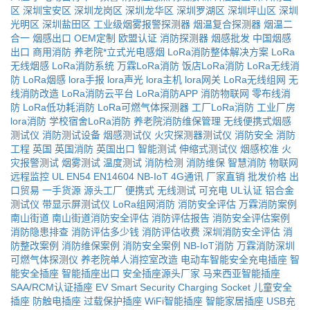
区
深圳宝安区
深圳龙岗区
深圳龙华区
深圳罗湖区
深圳坪山区
深圳
光明区
深圳盐田区
工业级烟雾报警探测器
烟温复合探测器
烟温二
合一
烟感出口
OEM定制
欧盟认证
消防探测器
烟感批发
中国烟感
出口
商用消防
养老院*立式光电感烟
LoRa消防整体解决方案
LoRa
无线烟感
LoRa消防系统
万霖LoRa消防
饭店LoRa消防
LoRa无线消
防
LoRa烟感
lora手报
lora声光
lora主机
lora网关
LoRa无线组网
无
线消防改造
LoRa消防云平台
LoRa消防APP
消防物联网
零布线消
防
LoRa低功耗消防
LoRa可燃气体探测器
工厂LoRa消防
工业厂房
lora消防
学校宿舍LoRa消防
养老院消防维保管理
无线便携式烟感
测试仪
消防测试设备
烟感测试仪
火灾探测器测试仪
消防安全
消防
工程
英国
英国消防
英国出口
智能测试
伸缩式测试仪
烟感校准
火
灾报警测试
烟雾测试
温度测试
消防检测
消防维保
智慧消防
物联网
远程监控
UL
EN54
EN14604
NB-IoT
4G通讯
厂家直销
批发价格
出
口贸易
一手货源
源头工厂
便携式
无线测试
可充电
UL认证
铝合金
测试仪
带显示屏测试仪
LoRa组网消防
消防安全评估
万霖消防案例
南山街道
南山街道消防安全评估
消防评估报告
消防安全评估案例
消防隐患排查
消防评估多少钱
消防评估收费
深圳消防安全评估
消
防整改案例
消防维保案例
消防安全案例
NB-IoT消防
万霖消防深圳
可燃气体探测仪
养老院单人消控室改造
电动车智能安全充电插座
智
能安全插座
智能插座出口
安全插座源头厂家
马来西亚智能插座
SAA/RCM认证插座
EV Smart Security Charging Socket
儿童安全
插座
防触电插座
过载保护插座
WiFi智能插座
智能家居插座
USB充