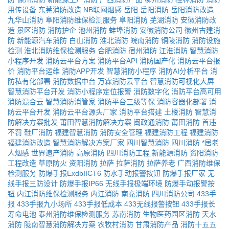
用传设备
东莞消防改造
NB联网烟感
岳阳
岳阳消防
岳阳消防改造
九华山消防
阜阳消防维保检测服务
阜阳消防
芜湖消防
安徽消防改
造
景区消防
消防护企
池州消防
蚌埠消防
安徽消防公司
徽州古建消
防
新能源汽车消防
白山消防
淮北消防
皖南消防
铜陵消防
消防设施
检测
淮北消防维保检测服务
合肥消防
宿州消防
江淮消防
智慧消防
小程序开发
消防云平台方案
消防平台API
消防国产化
消防云平台报
价
消防平台运维
消防APP开发
智慧消防小程序
消防AI分析平台
消
防私有化部署
消防数据中台
万霖消防云平台
智慧消防可视化大屏
智慧消防平台开发
消防小程序定位报警
消防数字化
消防平台高可用
消防混合云
智慧消防消管家
消防平台三级等保
消防容器化部署
消
防云平台开发
消防云平台源头厂家
消防平台搭建
土楼消防
智慧消
防解决方案批发
莆田智慧消防解决方案
闽政通消防
莆田消防
首违
不罚
鞋厂消防
福建智慧消防
消防安全管理
福建消防工程
福建消防
福建消防改造
智慧消防解决方案厂家
四川智慧消防
四川消防
*居老
人烟感
世界遗产消防
高原消防
四川消防工程
新能源消防
资阳消防
工程改造
草原防火
资阳消防
拉萨
拉萨消防
拉萨养老
广西消防维保
检测服务
防爆手报ExdbIICT6
防水手动报警按钮
防爆手报厂家
无
线手报三防设计
防爆手报IP66
无线手报极端环境
防爆手动报警按
钮
内江消防维保检测服务
内江消防
南充消防
四川消防公司
433手
报
433手报九小场所
433手报低成本
433无线报警按钮
433手报长
寿命电池
泰州消防维保检测服务
苏南消防
生物医药园区消防
天水
消防
陇南智慧消防解决方案
农牧村消防
甘肃消防产品
消防十五五