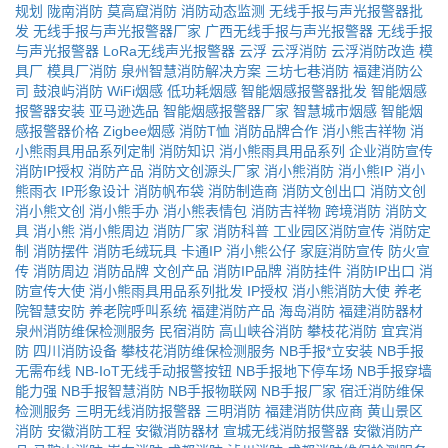
规划
陇南消防
莫高窟消防
消防动态监测
无线手报与声光报警器批
发
无线手报与声光报警器厂家
广西无线手报与声光报警器
无线手报
与声光报警器
LoRa无线声光报警器
云浮
云浮消防
云浮消防改造
模
具厂
模具厂消防
泉州智慧消防解决方案
三坊七巷消防
福建消防公
司
鼓浪屿消防
WiFi烟感
低功耗烟感
智能烟感报警器批发
智能烟感
报警器安装
亚马逊选品
智能烟感报警器厂家
智慧城市烟感
智能烟
感报警器价格
Zigbee烟感
消防T恤
消防品牌合作
消小熊吉祥物
消
小熊雨具用品系列定制
消防知识
消小熊雨具用品系列
企业消防宣传
消防IP授权
消防产品
消防文创源头厂家
消小熊消防
消小熊IP
消小
熊雨衣
IP形象设计
消防帆布袋
消防制造商
消防文创出口
消防文创
消小熊文创
消小熊手办
消小熊表情包
消防吉祥物
跨境消防
消防文
具
消小熊
消小熊周边
消防厂家
消防科普
工业园区消防宣传
消防定
制
消防摆件
消防毛绒玩具
卡通IP
消小熊公仔
家庭消防宣传
防火宣
传
消防周边
消防品牌
文创产品
消防IP品牌
消防挂件
消防IP出口
消
防宣传大使
消小熊雨具用品系列批发
IP授权
消小熊消防大使
养老
院智慧安防
养老院呼叫系统
福建消防产品
海岛消防
福建消防器材
泉州消防维保检测服务
民宿消防
高山峡谷消防
攀枝花消防
宜宾消
防
四川消防设备
攀枝花消防维保检测服务
NB手报*立安装
NB手报
无需布线
NB-IoT无线手动报警按钮
NB手报地下停车场
NB手报穿墙
能力强
NB手报智慧消防
NB手报物联网
NB手报厂家
宿迁消防维保
检测服务
三明无线消防报警器
三明消防
福建消防供应商
黄山景区
消防
安徽消防工程
安徽消防器材
宣城无线消防报警器
安徽消防产