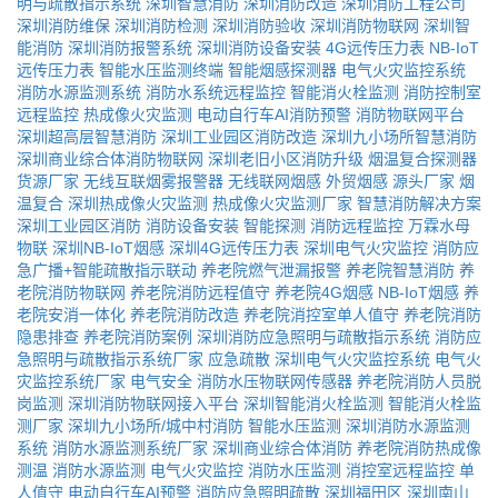
明与疏散指示系统
深圳智慧消防
深圳消防改造
深圳消防工程公司
深圳消防维保
深圳消防检测
深圳消防验收
深圳消防物联网
深圳智
能消防
深圳消防报警系统
深圳消防设备安装
4G远传压力表
NB-IoT
远传压力表
智能水压监测终端
智能烟感探测器
电气火灾监控系统
消防水源监测系统
消防水系统远程监控
智能消火栓监测
消防控制室
远程监控
热成像火灾监测
电动自行车AI消防预警
消防物联网平台
深圳超高层智慧消防
深圳工业园区消防改造
深圳九小场所智慧消防
深圳商业综合体消防物联网
深圳老旧小区消防升级
烟温复合探测器
货源厂家
无线互联烟雾报警器
无线联网烟感
外贸烟感
源头厂家
烟
温复合
深圳热成像火灾监测
热成像火灾监测厂家
智慧消防解决方案
深圳工业园区消防
消防设备安装
智能探测
消防远程监控
万霖水母
物联
深圳NB-IoT烟感
深圳4G远传压力表
深圳电气火灾监控
消防应
急广播+智能疏散指示联动
养老院燃气泄漏报警
养老院智慧消防
养
老院消防物联网
养老院消防远程值守
养老院4G烟感
NB-IoT烟感
养
老院安消一体化
养老院消防改造
养老院消控室单人值守
养老院消防
隐患排查
养老院消防案例
深圳消防应急照明与疏散指示系统
消防应
急照明与疏散指示系统厂家
应急疏散
深圳电气火灾监控系统
电气火
灾监控系统厂家
电气安全
消防水压物联网传感器
养老院消防人员脱
岗监测
深圳消防物联网接入平台
深圳智能消火栓监测
智能消火栓监
测厂家
深圳九小场所/城中村消防
智能水压监测
深圳消防水源监测
系统
消防水源监测系统厂家
深圳商业综合体消防
养老院消防热成像
测温
消防水源监测
电气火灾监控
消防水压监测
消控室远程监控
单
人值守
电动自行车AI预警
消防应急照明疏散
深圳福田区
深圳南山