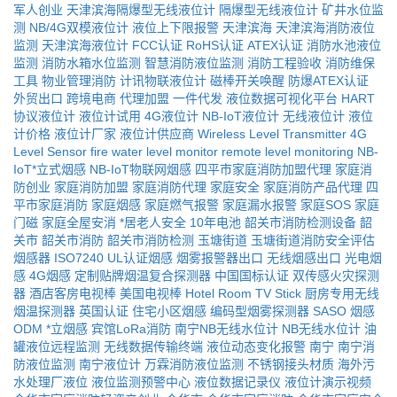
军人创业
天津滨海隔爆型无线液位计
隔爆型无线液位计
矿井水位监
测
NB/4G双模液位计
液位上下限报警
天津滨海
天津滨海消防液位
监测
天津滨海液位计
FCC认证
RoHS认证
ATEX认证
消防水池液位
监测
消防水箱水位监测
智慧消防液位监测
消防工程验收
消防维保
工具
物业管理消防
计讯物联液位计
磁棒开关唤醒
防爆ATEX认证
外贸出口
跨境电商
代理加盟
一件代发
液位数据可视化平台
HART
协议液位计
液位计试用
4G液位计
NB-IoT液位计
无线液位计
液位
计价格
液位计厂家
液位计供应商
Wireless Level Transmitter
4G
Level Sensor
fire water level monitor
remote level monitoring
NB-
IoT*立式烟感
NB-IoT物联网烟感
四平市家庭消防加盟代理
家庭消
防创业
家庭消防加盟
家庭消防代理
家庭安全
家庭消防产品代理
四
平市家庭消防
家庭烟感
家庭燃气报警
家庭漏水报警
家庭SOS
家庭
门磁
家庭全屋安消
*居老人安全
10年电池
韶关市消防检测设备
韶
关市
韶关市消防
韶关市消防检测
玉塘街道
玉塘街道消防安全评估
烟感器
ISO7240
UL认证烟感
烟雾报警器出口
无线烟感出口
光电烟
感
4G烟感
定制贴牌烟温复合探测器
中国国标认证
双传感火灾探测
器
酒店客房电视棒
美国电视棒
Hotel Room TV Stick
厨房专用无线
烟温探测器
英国认证
住宅小区烟感
编码型烟雾探测器
SASO
烟感
ODM
*立烟感
宾馆LoRa消防
南宁NB无线水位计
NB无线水位计
油
罐液位远程监测
无线数据传输终端
液位动态变化报警
南宁
南宁消
防液位监测
南宁液位计
万霖消防液位监测
不锈钢接头材质
海外污
水处理厂液位
液位监测预警中心
液位数据记录仪
液位计演示视频