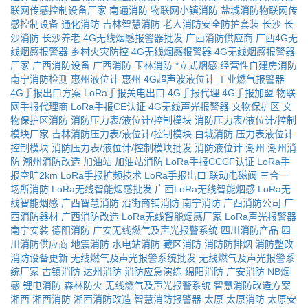
联网传感控制设备厂家
南通消防
物联网小镇消防
盐城消防物联网传
感控制设备
通化消防
吉林智慧消防
老人消防安全防护套装
长沙
长
沙消防
长沙养老
4G无线烟感报警器批发
广西消防供应商
广西4G无
线烟感报警器
乡村火灾防控
4G无线烟感报警器
4G无线烟感报警器
厂家
广西消防设备
广西消防
玉林消防
*立式烟感
经营性自建房消防
南宁消防检测
惠州液位计
惠州
4G超声波液位计
工业燃气报警器
4G手报出口方案
LoRa手报关电出口
4G手报代理
4G手报加盟
物联
网手报代理商
LoRa手报CE认证
4G无线声光报警器
文物保护区
文
物保护区消防
消防压力表/液位计/控制模块
消防压力表/液位计/控制
模块厂家
吉林消防压力表/液位计/控制模块
白城消防
压力表液位计
控制模块
消防压力表/液位计/控制模块批发
消防液位计
潮州
潮州消
防
潮州消防改造
加油站
加油站消防
LoRa手报CCCF认证
LoRa手
报空旷2km
LoRa手报扩频技术
LoRa手报出口
联动电磁阀
三合一
场所消防
LoRa无线智能烟感批发
广西LoRa无线智能烟感
LoRa无
线智能烟感
广西智慧消防
沿街商铺消防
南宁消防
广西消防公司
广
西消防器材
广西消防改造
LoRa无线智能烟感厂家
LoRa声光报警器
南宁安装
德阳消防
广安无线燃气及声光报警系统
四川消防产品
四
川消防供应商
地震消防
水电站消防
藏区消防
消防防排烟
消防整改
消防设备更新
无线燃气及声光报警系统批发
无线燃气及声光报警系
统厂家
古镇消防
达州消防
消防应急演练
绵阳消防
广安消防
NB烟
感
锂电消防
森林防火
无线燃气及声光报警系统
智慧消防改造方案
湘西
湘西消防
湘西消防改造
智慧消防报警器
太原
太原消防
太原安