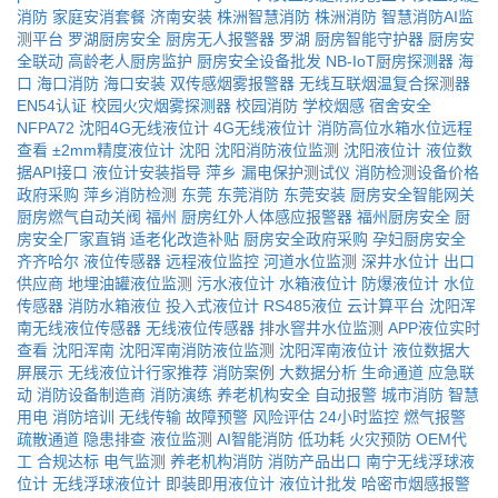
消防
家庭安消套餐
济南安装
株洲智慧消防
株洲消防
智慧消防AI监
测平台
罗湖厨房安全
厨房无人报警器
罗湖
厨房智能守护器
厨房安
全联动
高龄老人厨房监护
厨房安全设备批发
NB-IoT厨房探测器
海
口
海口消防
海口安装
双传感烟雾报警器
无线互联烟温复合探测器
EN54认证
校园火灾烟雾探测器
校园消防
学校烟感
宿舍安全
NFPA72
沈阳4G无线液位计
4G无线液位计
消防高位水箱水位远程
查看
±2mm精度液位计
沈阳
沈阳消防液位监测
沈阳液位计
液位数
据API接口
液位计安装指导
萍乡
漏电保护测试仪
消防检测设备价格
政府采购
萍乡消防检测
东莞
东莞消防
东莞安装
厨房安全智能网关
厨房燃气自动关阀
福州
厨房红外人体感应报警器
福州厨房安全
厨
房安全厂家直销
适老化改造补贴
厨房安全政府采购
孕妇厨房安全
齐齐哈尔
液位传感器
远程液位监控
河道水位监测
深井水位计
出口
供应商
地埋油罐液位监测
污水液位计
水箱液位计
防爆液位计
水位
传感器
消防水箱液位
投入式液位计
RS485液位
云计算平台
沈阳浑
南无线液位传感器
无线液位传感器
排水窨井水位监测
APP液位实时
查看
沈阳浑南
沈阳浑南消防液位监测
沈阳浑南液位计
液位数据大
屏展示
无线液位计行家推荐
消防案例
大数据分析
生命通道
应急联
动
消防设备制造商
消防演练
养老机构安全
自动报警
城市消防
智慧
用电
消防培训
无线传输
故障预警
风险评估
24小时监控
燃气报警
疏散通道
隐患排查
液位监测
AI智能消防
低功耗
火灾预防
OEM代
工
合规达标
电气监测
养老机构消防
消防产品出口
南宁无线浮球液
位计
无线浮球液位计
即装即用液位计
液位计批发
哈密市烟感报警