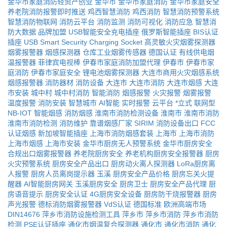
金华市家庭消防轻资产创业
金华市
金华市家庭消防
金华市家庭安全
养老院消防报警即时推送
鸡西智慧消防
鸡西消防
智慧消防预警系统
智慧消防物联网
消防云平台
消防监测
消防可视化
消防应急
智慧消
防大数据
品牌加盟
USB智能安全充电插座
俄罗斯智能插座
BIS认证
插座
USB Smart Security Charging Socket
高灵敏火灾烟雾探测器
烟雾报警器
烟感探测器
仓库工业烟雾传感器
德国认证
有线供电烟
温报警器
菲律宾电视棒
伊春市家庭消防加盟代理
伊春市
伊春市家
庭消防
伊春市家庭安全
锂电池烟雾探测器
大连市商用火灾烟感系统
烟感报警器
消防器材
消防设备
大连市
大连市消防
大连市烟感
大连
市安装
城中村
城中村消防
智能消防
烟感报警
火灾报警
烟雾报警
温度报警
消防安装
智慧城市
AI智能
实时报警
云平台
*立式
联网型
NB-IOT
智能烟感
消防烟感
淮南市消防检测设备
淮南市
淮南市消防
淮南市消防检测
消防维护
靠谱烟感厂家
SIRIM
消防设备出口
FCC
认证烟感
新加坡智能插座
上海市消防烟感套装
上海市
上海市消防
上海市烟感
上海市安装
金华市厨房无人预警系统
金华市厨房安全
合规出口烟雾报警器
养老院厨房安全
养老机构厨房安全报警器
厨房
火灾预警系统
厨房安全产品出口
厨房动火离人探测器
LoRa厨房离
人报警
厨房人员离岗提示器
玉溪
厨房安全产品价格
厨房忘关火提
醒器
AI智能厨房网关
玉溪厨房安全
厨房卫士
厨房安全产品代理
厨
房语音提示
厨房安全认证
4G厨房安全设备
厨房防干烧报警器
厨房
声光报警
德标消防烟雾报警器
VdS认证
德国标准
欧洲高端市场
DIN14676
萍乡市消防设施检测工具
萍乡市
萍乡市消防
萍乡市消防
检测
PSE认证插座
通化市烟温复合探测器
通化市
通化市消防
通化