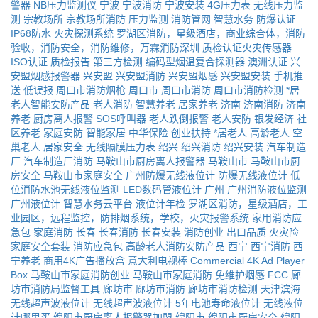
警器
NB压力监测仪
宁波
宁波消防
宁波安装
4G压力表
无线压力监
测
宗教场所
宗教场所消防
压力监测
消防管网
智慧水务
防爆认证
IP68防水
火灾探测系统
罗湖区消防，星级酒店，商业综合体，消防
验收，消防安全，消防维修，万霖消防深圳
质检认证火灾传感器
ISO认证
质检报告
第三方检测
编码型烟温复合探测器
澳洲认证
兴
安盟烟感报警器
兴安盟
兴安盟消防
兴安盟烟感
兴安盟安装
手机推
送
低误报
周口市消防烟枪
周口市
周口市消防
周口市消防检测
*居
老人智能安防产品
老人消防
智慧养老
居家养老
济南
济南消防
济南
养老
厨房离人报警
SOS呼叫器
老人跌倒报警
老人安防
银发经济
社
区养老
家庭安防
智能家居
中华保险
创业扶持
*居老人
高龄老人
空
巢老人
居家安全
无线隔膜压力表
绍兴
绍兴消防
绍兴安装
汽车制造
厂
汽车制造厂消防
马鞍山市厨房离人报警器
马鞍山市
马鞍山市厨
房安全
马鞍山市家庭安全
广州防爆无线液位计
防爆无线液位计
低
位消防水池无线液位监测
LED数码管液位计
广州
广州消防液位监测
广州液位计
智慧水务云平台
液位计年检
罗湖区消防，星级酒店，工
业园区，远程监控，防排烟系统，学校，火灾报警系统
家用消防应
急包
家庭消防
长春
长春消防
长春安装
消防创业
出口品质
火灾险
家庭安全套装
消防应急包
高龄老人消防安防产品
西宁
西宁消防
西
宁养老
商用4K广告播放盒
意大利电视棒
Commercial 4K Ad Player
Box
马鞍山市家庭消防创业
马鞍山市家庭消防
免维护烟感
FCC
廊
坊市消防局监督工具
廊坊市
廊坊市消防
廊坊市消防检测
天津滨海
无线超声波液位计
无线超声波液位计
5年电池寿命液位计
无线液位
计哪里买
绵阳市厨房离人报警器加盟
绵阳市
绵阳市厨房安全
绵阳