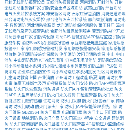
开封无线消防报警设备
无线消防报警设备
河南消防
开封消防
开封
无线消防报警器厂家
消防安全重点区域消防
武夷山消防
邢台消防
电气火灾监控系统方案
雄安新区消防
石家庄智慧消防
消防通道治理
邢台消防电气火灾监控
邢台电气火灾监控系统
邢台智慧消防
消防电
子
数智消防
河北消防物联网
龙岩消防维保检测服务
莆田鞋厂
漳州
无线燃气及声光报警系统
合肥消防维保检测服务
智慧消防APP开发
消防云平台厂家
消防驾驶舱
消防GIS
智慧消防APP远程监控
消防微
服务架构
消防SaaS
家用烟感报警器
家庭烟感低电量提醒
家用烟感
报警器厂家
家用烟感报警器批发
家用烟感报警器安装
家用烟感报警
器价格
洛阳消防设施维保服务
洛阳消防
汝阳县消防维保
中山
中山
消防
中山消防改造
KTV娱乐场所
KTV娱乐场所消防
消防动漫形象
消小熊动漫绘本系列
消小熊动漫绘本系列定制
消防主题
IP运营
消
防采购
企业单位消防宣传
消小熊动漫绘本系列批发
社区消防宣传
儿童消防教育
制鞋产业消防
泸州消防工程改造
临夏消防
消防民生
实事
临夏无线燃气及声光报警系统
防火门安装
防火门APP智能管理
系统
防火门火灾联动
消防通道
防火门APP智能管理系统批发
防火
门APP
大型商场防火门
防火门未关报警
门磁报警器
防火门
防火门
智能监控
门磁传感器
住宅消防
防火门采购
防火门报警器厂家
商场
消防
防火门联动
防火门源头厂家
防火门APP智能管理系统厂家
防
火门维保
GB29364
防火门批发
电动闭门器
防火门出口
闭门器
防
火门设备
地铁消防
防火门产品
防火门巡查小程序
安全通道
建筑消
防
防火门常闭提醒
防火门监控
防火门报警器
4G智能压力监测终端
焦作消防
焦作4G智能压力监测终端
4G智能压力监测终端厂家
焦作