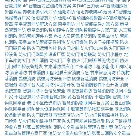
智慧消防
4G智能压力监测终端方案
焦作4G压力表
4G智能烟感报
警器方案
养老服务机构消防
信阳消防
信阳养老院4G烟感
4G智能烟
感报警器厂家
信阳智慧消防
信阳4G智能烟感报警器
4G智能烟感报
警器
南平智慧消防解决方案
南平消防
消防智能硬件方案方案
秦皇
岛智慧消防
秦皇岛消防智能硬件方案
消防智能硬件方案厂家
人工智
能消防
消防智能硬件方案
各类人员密集场所消防
秦皇岛消防
智能
化消防
秦皇岛消防智能硬件制造
防火门维修
防火门关闭提醒
防火
门门磁开关
防火门远程监控
防火门定制
防火门OEM
防火门门磁监
控设备
防火门门磁监控设备厂家
防火门消防联动
防火门小程序
地
下车库防火门
酒店消防
防火门厂家
防火门门磁开关无线通讯
防火
门门磁监控设备批发
甘肃消防供应商
兰州消防工程改造
化工园区消
防
酒泉消防
甘肃消防工程
地质灾害消防应急
甘肃智慧消防
传统村
落消防
鹤壁消防
鹤壁消防安全评估
鹤壁智慧消防
鹤壁消防安全评
估服务
消防平台入驻
消防小程序开发
智慧消防软件平台开发
消防
系统定制
智慧消防平台信息安全
湖北智慧消防
智慧消防物联网平台
厂家
十堰智慧消防
荆州智慧消防
黄石智慧消防
十堰消防
智慧消防
物联网平台
老旧小区改造消防
智慧消防物联网平台方案
武当山消防
物联网平台
消防给水设施物联网
十堰智慧消防物联网平台
湖北消防
设备制造商
防火门提示器
宾馆酒店防火门
防火门智能监控器
防火
门检测
防火门智能监控器厂家
防火门智能监控器批发
防火门监控器
验收方案
张家口智慧消防
消防安全重点单位管理方案方案
消防安全
重点单位管理方案厂家
消防安全重点单位消防
张家口消防安全重点