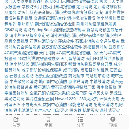
火门关闭提示报警器厂家
防火门关闭提示报警器批发
防火门关闭提
示报警器
学校防火门
防火门自动报警器
定西消防
定西消防维保检
测服务
防火门状态语音提示
消小熊微信表情包系列定制
消小熊微信
表情包系列批发
交通枢纽消防宣传
消小熊加油表情
消小熊微信表情
包系列
荆州消防
荆州消防设施维保检测
荆州消防设施维保服务
DB42消防
消防SpringBoot
消防隐患整改管理
智慧消防预警应急开
发
消小熊IP品牌全案定制
消小熊稍息
消小熊IP品牌全案
消小熊IP
品牌全案批发
石家庄消防安全评估软件
石家庄消防安全评估服务
武
汉消防安全评估服务
武汉消防安全评估软件
高校智慧消防
武汉消防
4G燃气泄漏报警器
天门消防
4G燃气泄漏报警器厂家
天门4G燃气
报警器
4G燃气泄漏报警器方案
天门智慧消防
天门4G燃气泄漏报警
器
消小熊队长
消防物联网告警闭环
智慧消防物联网平台开发
咸宁
智慧消防
咸宁消防设施维保服务
咸宁消防
崇阳县消防维保
石景山
区
石景山区消防
石景山区消防改造
商场超市
商场超市消防
城市更
新
中央政务区消防
城市副中心消防
京津冀消防
中轴线消防
黄石无
线消防报警设备
黄石消防
黄石无线消防报警器厂家
写字楼集群
写
字楼集群消防
全氟己酮机柜灭火系统
全氟己酮
洁净灭火剂
黑龙江
黑龙江消防
黑龙江全氟己酮
Novec1230
1230灭火剂
环保灭火剂
无
残留灭火
不导电灭火
数据中心消防
储能电站消防
配电室消防
机房
消防
锂电池消防
电气火灾
自动灭火
探火管
机柜灭火
悬挂式灭火
瓶组式灭火
柜式灭火
管网式灭火
替代七氟丙烷
替代哈龙
替代气溶
胶
ODP为零
GWP为一
绿色灭火
洁净气体
储能集装箱
储能集装箱
首页
手机
分类
顶部
消防
储能集装箱灭火
养老机构智慧消防平台
养老机构智慧消防
消