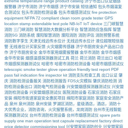
extreme temperature range
product catalog
济宁市出口认证烟感
报警器
济宁市消防
济宁市烟感
济宁市安装
短信通知
包头市烟温复
合测试仪
包头市消防检测设备
包头市烟感测试仪
fire protection
equipment
NFPA 72 compliant
clean room grade tester
GPS
location stamp
extendable test pole
NB-IoT IoT device
三门峡智慧
消防
三门峡消防
智慧消防大数据分析平台
智慧消防应急指挥
智慧
消防5G
消防系统
濮阳智慧消防
濮阳消防
消防评估
消防预警系统
消防数字孪生
天津无线远传水位计
无线远传水位计
液位超限短信报
警
无线液位计买家反馈
火灾烟雾传感器
济宁市厨房安全产品出口合
作
济宁市厨房安全
金华市家用烟雾报警器
金华市消防
金华市烟感
金华市安装
烟感温感探测器测试工具
荷兰
荷兰消防
荷兰出口
哈密
市烟感探测器测试仪
哈密市
哈密市消防检测设备
哈密市烟感测试仪
telescopic smoke tester
glove operation friendly
test report PDF
pass fail indication
fire inspector kit
消防支队检查工具
出口认证
肇
庆
消防检测设备报关
消防检测报告
FDS火灾模拟
肇庆消防检测
消
防检测设备出口
消防电气检测设备
兴安盟烟感探测器测试仪
兴安盟
消防检测设备
兴安盟烟感测试仪
医院消防设备
石家庄消防
石家庄
安装
绵阳市街道家庭安全惠民项目
绵阳市家庭消防
家庭安全消防产
品
泉州
泉州消防
泉州安装
罗湖区消防，星级酒店，酒店，消防十
大优秀企业，消防咨询，火灾报警系统，龙岗消防
台州市无线智能
探测器测试仪
台州市消防检测设备
台州市烟感测试仪
spare parts
supply
one man operation
test capsule replacement
factory direct
price
detector commissioning tool
兴安盟家庭消防创业
兴安盟家庭