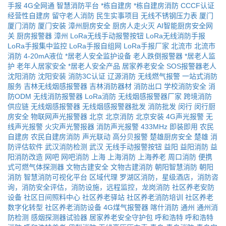
手报
4G全网通
智慧消防平台
*栋自建房
*栋自建房消防
CCCF认证
经营性自建房
留守老人消防
民生实事项目
无线不锈钢压力表
厦门
厦门消防
厦门安装
漳州厨房安全
厨房人走火灭
AI智能厨房安全网
关
厨房报警器
漳州
LoRa无线手动报警按钮
LoRa无线消防手报
LoRa手报集中监控
LoRa手报自组网
LoRa手报厂家
北流市
北流市
消防
4-20mA液位
*居老人安全监护设备
老人跌倒报警器
*居老人监
护
老年人居家安全
*居老人安全产品
居家养老安全
SOS报警器老人
沈阳消防
沈阳安装
消防3C认证
辽源消防
无线燃气报警
一站式消防
服务
吉林无线烟感报警器
吉林消防器材
消防出口
学校消防安全
消
防ODM
无线消防报警器
LoRa消防
无线烟感报警器厂家
跨境消防
供应链
无线烟感报警器
无线烟感报警器批发
消防批发
闵行
闵行厨
房安全
物联网声光报警器
北京
北京消防
北京安装
4G声光报警
无
线声光报警
火灾声光警报器
消防声光报警
433MHz
即装即用
农民
自建房
农民自建房消防
声光联动
高分贝报警
楚雄厨房安全
楚雄
消
防评估软件
武汉消防检测
武汉
无线手动报警按钮
益阳
益阳消防
益
阳消防改造
网吧
网吧消防
上海
上海消防
上海养老
周口消防
便携
式可燃气体探测器
文物古建安全
文物古建消防
朝阳智慧消防
朝阳
消防
智慧消防可视化平台
区域代理
罗湖区消防，星级酒店，消防咨
询，消防安全评估，消防设施，远程监控，龙岗消防
社区养老安防
设备
社区日间照料中心
社区养老驿站
社区养老消防培训
社区养老
数字化转型
社区养老消防设备
4G煤气报警器
喀什消防
通州
通州消
防检测
感烟探测器试验器
居家养老安全守护包
呼和浩特
呼和浩特