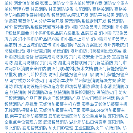
单位
河北消防维保
张家口消防安全重点单位管理方案
消防安全重点
单位管理方案
甘肃消防
甘肃消防设备
庆阳消防
嘉峪关消防
嘉峪关
消防物联网传感控制设备
智慧消防AI算法开发
消防平台部署
消防信
创适配
智慧消防AI分析平台开发
智慧消防系统定制开发
智慧消防
APP
智慧消防系统智慧城市对接
消小熊IP形象品牌方案定制
消小熊
IP粉丝见面会
消小熊IP形象品牌方案批发
品牌联名
消小熊IP形象品
牌方案
消小熊消防IP品牌方案
消小熊水上消防
消小熊消防IP品牌方
案定制
水上区域消防宣传
消小熊消防IP品牌方案批发
沧州养老院消
防检测设备
沧州智慧消防
承德消防
沧州消防
消防检测设备方案
沧
州消防检测设备
智慧集成消防泵站
荆门消防安全评估服务
宜昌智慧
消防
湖北消防维保
荆门消防
湖北消防物联网
荆门智慧消防
荆门市
漳河新区消防安全评估
防火门联动控制技术文档
防火门智能报警产
品批发
防火门监控系统
防火门智能报警产品厂家
防火门智能报警产
品
写字楼办公室防火门
消防治本攻坚
兰州智慧消防解决方案
廊坊
消防
廊坊消防设施升级改造方案
廊坊智慧消防
廊坊市永清县消防改
造
张掖消防
甘肃消防改造
张掖消防维保检测服务
医院防火门
防火
门智慧消防产品厂家
防火门智慧消防产品
防火门智能控制器
防火门
智慧消防产品批发
无线消防报警主机方案
秦皇岛无线消防报警主机
无线消防报警主机
无线消防报警主机厂家
秦皇岛LoRa消防报警主
机
南平无线消防报警器
襄阳市樊城区消防安全重点单位
襄阳消防安
全重点单位管理方案
武汉智慧消防
湖北消防出口供货商
襄阳消防
湖北消防
襄阳智慧消防
防火门ID管理
工业园区防火门
机场消防
防