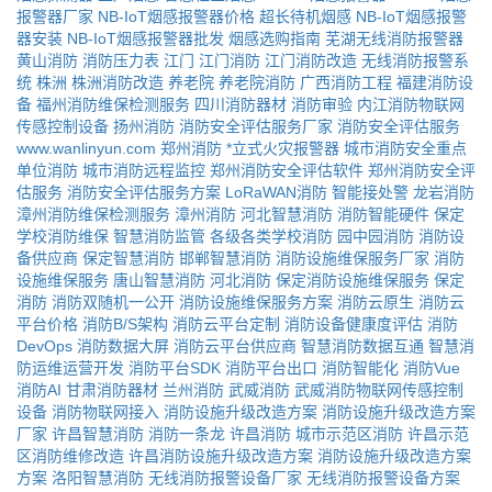
报警器厂家
NB-IoT烟感报警器价格
超长待机烟感
NB-IoT烟感报警
器安装
NB-IoT烟感报警器批发
烟感选购指南
芜湖无线消防报警器
黄山消防
消防压力表
江门
江门消防
江门消防改造
无线消防报警系
统
株洲
株洲消防改造
养老院
养老院消防
广西消防工程
福建消防设
备
福州消防维保检测服务
四川消防器材
消防审验
内江消防物联网
传感控制设备
扬州消防
消防安全评估服务厂家
消防安全评估服务
www.wanlinyun.com
郑州消防
*立式火灾报警器
城市消防安全重点
单位消防
城市消防远程监控
郑州消防安全评估软件
郑州消防安全评
估服务
消防安全评估服务方案
LoRaWAN消防
智能接处警
龙岩消防
漳州消防维保检测服务
漳州消防
河北智慧消防
消防智能硬件
保定
学校消防维保
智慧消防监管
各级各类学校消防
园中园消防
消防设
备供应商
保定智慧消防
邯郸智慧消防
消防设施维保服务厂家
消防
设施维保服务
唐山智慧消防
河北消防
保定消防设施维保服务
保定
消防
消防双随机一公开
消防设施维保服务方案
消防云原生
消防云
平台价格
消防B/S架构
消防云平台定制
消防设备健康度评估
消防
DevOps
消防数据大屏
消防云平台供应商
智慧消防数据互通
智慧消
防运维运营开发
消防平台SDK
消防平台出口
消防智能化
消防Vue
消防AI
甘肃消防器材
兰州消防
武威消防
武威消防物联网传感控制
设备
消防物联网接入
消防设施升级改造方案
消防设施升级改造方案
厂家
许昌智慧消防
消防一条龙
许昌消防
城市示范区消防
许昌示范
区消防维修改造
许昌消防设施升级改造方案
消防设施升级改造方案
方案
洛阳智慧消防
无线消防报警设备厂家
无线消防报警设备方案