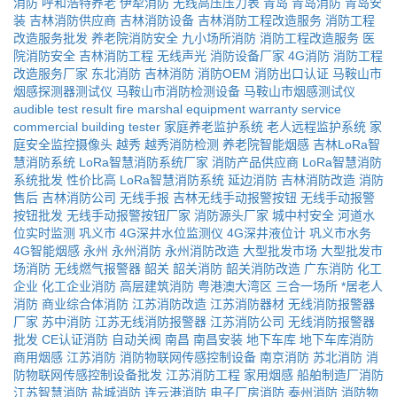
消防
呼和浩特养老
伊犁消防
无线高压压力表
青岛
青岛消防
青岛安
装
吉林消防供应商
吉林消防设备
吉林消防工程改造服务
消防工程
改造服务批发
养老院消防安全
九小场所消防
消防工程改造服务
医
院消防安全
吉林消防工程
无线声光
消防设备厂家
4G消防
消防工程
改造服务厂家
东北消防
吉林消防
消防OEM
消防出口认证
马鞍山市
烟感探测器测试仪
马鞍山市消防检测设备
马鞍山市烟感测试仪
audible test result
fire marshal equipment
warranty service
commercial building tester
家庭养老监护系统
老人远程监护系统
家
庭安全监控摄像头
越秀
越秀消防检测
养老院智能烟感
吉林LoRa智
慧消防系统
LoRa智慧消防系统厂家
消防产品供应商
LoRa智慧消防
系统批发
性价比高
LoRa智慧消防系统
延边消防
吉林消防改造
消防
售后
吉林消防公司
无线手报
吉林无线手动报警按钮
无线手动报警
按钮批发
无线手动报警按钮厂家
消防源头厂家
城中村安全
河道水
位实时监测
巩义市
4G深井水位监测仪
4G深井液位计
巩义市水务
4G智能烟感
永州
永州消防
永州消防改造
大型批发市场
大型批发市
场消防
无线燃气报警器
韶关
韶关消防
韶关消防改造
广东消防
化工
企业
化工企业消防
高层建筑消防
粤港澳大湾区
三合一场所
*居老人
消防
商业综合体消防
江苏消防改造
江苏消防器材
无线消防报警器
厂家
苏中消防
江苏无线消防报警器
江苏消防公司
无线消防报警器
批发
CE认证消防
自动关阀
南昌
南昌安装
地下车库
地下车库消防
商用烟感
江苏消防
消防物联网传感控制设备
南京消防
苏北消防
消
防物联网传感控制设备批发
江苏消防工程
家用烟感
船舶制造厂消防
江苏智慧消防
盐城消防
连云港消防
电子厂房消防
泰州消防
消防物