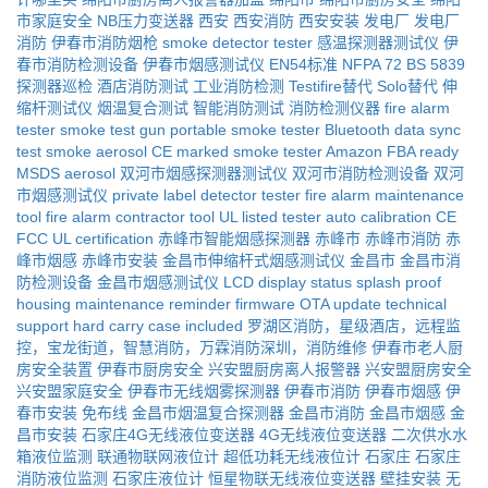
市家庭安全
NB压力变送器
西安
西安消防
西安安装
发电厂
发电厂
消防
伊春市消防烟枪
smoke detector tester
感温探测器测试仪
伊
春市消防检测设备
伊春市烟感测试仪
EN54标准
NFPA 72
BS 5839
探测器巡检
酒店消防测试
工业消防检测
Testifire替代
Solo替代
伸
缩杆测试仪
烟温复合测试
智能消防测试
消防检测仪器
fire alarm
tester
smoke test gun
portable smoke tester
Bluetooth data sync
test smoke aerosol
CE marked smoke tester
Amazon FBA ready
MSDS aerosol
双河市烟感探测器测试仪
双河市消防检测设备
双河
市烟感测试仪
private label detector tester
fire alarm maintenance
tool
fire alarm contractor tool
UL listed tester
auto calibration
CE
FCC UL certification
赤峰市智能烟感探测器
赤峰市
赤峰市消防
赤
峰市烟感
赤峰市安装
金昌市伸缩杆式烟感测试仪
金昌市
金昌市消
防检测设备
金昌市烟感测试仪
LCD display status
splash proof
housing
maintenance reminder
firmware OTA update
technical
support
hard carry case included
罗湖区消防，星级酒店，远程监
控，宝龙街道，智慧消防，万霖消防深圳，消防维修
伊春市老人厨
房安全装置
伊春市厨房安全
兴安盟厨房离人报警器
兴安盟厨房安全
兴安盟家庭安全
伊春市无线烟雾探测器
伊春市消防
伊春市烟感
伊
春市安装
免布线
金昌市烟温复合探测器
金昌市消防
金昌市烟感
金
昌市安装
石家庄4G无线液位变送器
4G无线液位变送器
二次供水水
箱液位监测
联通物联网液位计
超低功耗无线液位计
石家庄
石家庄
消防液位监测
石家庄液位计
恒星物联无线液位变送器
壁挂安装
无