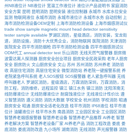
州NB液位计
NB液位计
宽温工作液位计
液位计产品说明书
家庭消防
安全方案
昆明
昆明消防
昆明安装
液位控制器
永城市
水库水位安全
监测
物联网液位
永城市消防
永城市液位计
永城市水务
自动控制
上
海市消防检测设备OEM定制
上海市消防检测设备
上海市烟感测试仪
trade show sample
magnetic mount head
detector sensitivity
tester
sample available
罗湖区消防，星级酒店，消防安装，宝龙街
道，消防设施，消防十大优秀企业，消防物联网
医院消防
天津消防
医院安全
四平市消防烟枪
四平市消防检测设备
四平市烟感测试仪
ODM代工
annual detector test
乐山消防
无线天然气报警器
厨房微
波雷达离人探测器
厨房安全创业项目
厨房安全民政采购
老年人厨房
安全
厨房防火
文山厨房安全
文山
苏州
苏州消防
苏州养老
消防验
收
高层住宅消防
高层住宅安全
微型消防站
养老院一键报警系统
养
老院紧急呼叫系统
老人SOS按钮
SOS报警器
老人紧急呼叫器
无线
呼叫器老人
罗湖区消防，星级酒店，万霖消防深圳，万霖消防，消
防工程，消防维修，远程监控
镇江
镇江水务
镇江消防
沈阳浑南无
线防爆液位计
无线防爆液位计
耐腐蚀液位计
无线液位计性价比
遵
义智慧消防
遵义消防
消防大数据
学校安全
杭州消防
学校消防
昭通
厨房安全
昭通
厨房安全适老化改造
桂平市消防
IP68液位
桂平市液
位计
油罐液位计
桂平市水务
南昌消防
工业园区安全
工业园区消防
智慧养老烟感报警器
智慧养老设备
智慧养老产品推荐
AI养老
智慧
养老解决方案
智慧养老设备厂家
AI养老产品
消防工程改造
娄底
娄
底消防
娄底消防改造
九小场所
湖南消防
无线消防
声光报警器
消防