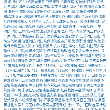
装
老旧小区
*立式声光报警
西宁安装
沿街商铺
消防维保服务
湘潭
湘潭消防
湘潭消防改造
写字楼
写字楼消防
消防合规
商用烟感报警
器
海外仓
商用烟感报警器价格
消防规范
商用烟感报警器安装
REACH认证
烟感解决方案
跨境电商烟感
联网烟感
华为云烟感
商用
烟感报警器批发
烟感价格
3C认证
全球速卖通
商用烟感报警器厂家
烟感安装
幼儿园烟感
烟感工程案例
酒店烟感
地下车库烟感
厂中厂
消防
消防工程改造批发
淮安消防工程改造
常州消防
消防工程改造
厂家
消防技术服务机构
江苏消防供应商
淮安消防
江苏消防设备
消
防电气检测
皖北消防
消防维保检测服务厂家
消管家
淮南消防
消防
维保检测服务批发
安徽消防设备
安庆消防
煤化工消防
消防灭火器
维修
六安消防维保检测服务
经适型消防改造
消防安全重点单位
消
防维保检测服务
宣城消防
消防气体灭火
六安消防
无锡消防
无锡消
防维保检测服务
港口消防
南通消防物联网传感控制设备
江苏消防产
品
苏州消防维保检测服务
433MHz手动报警按钮
433手报搭配主机
433MHz消防手报
433手报低功耗
433无线手报
433手报绕射能力强
433手报性价比高
433手报成熟方案
涂鸦烟感
烟感代工
出口烟感
远
程烟感
腾讯云智慧烟感
感烟探测器
多通信协议智能烟感
多通信协
议智能烟感价格
声光报警
养老院烟感
微信报警烟感
多通信协议智
能烟感厂家
多通信协议智能烟感批发
烟感数据平台
消防联动
海外
烟感
FBA
多通信协议智能烟感安装
智能家居烟感
工业烟感
短信报
警烟感
免布线烟感
老旧小区烟感
烟感排行榜
阿里巴巴国际站
烟感
可视化大屏
江苏无线燃气及声光报警系统
徐州消防工程改造
宿迁消
防
徐州消防
新能源工厂消防
广西消防产品
柳州消防
桂林消防
消防