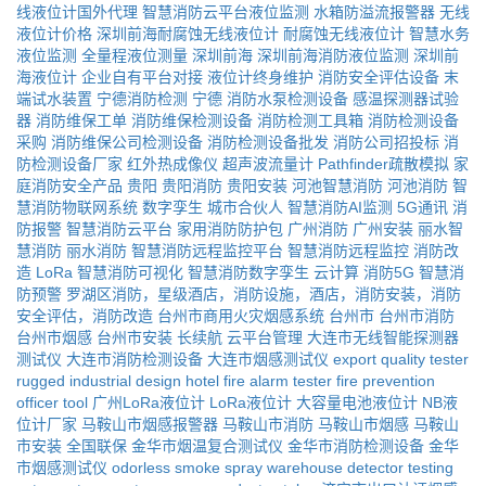
线液位计国外代理
智慧消防云平台液位监测
水箱防溢流报警器
无线
液位计价格
深圳前海耐腐蚀无线液位计
耐腐蚀无线液位计
智慧水务
液位监测
全量程液位测量
深圳前海
深圳前海消防液位监测
深圳前
海液位计
企业自有平台对接
液位计终身维护
消防安全评估设备
末
端试水装置
宁德消防检测
宁德
消防水泵检测设备
感温探测器试验
器
消防维保工单
消防维保检测设备
消防检测工具箱
消防检测设备
采购
消防维保公司检测设备
消防检测设备批发
消防公司招投标
消
防检测设备厂家
红外热成像仪
超声波流量计
Pathfinder疏散模拟
家
庭消防安全产品
贵阳
贵阳消防
贵阳安装
河池智慧消防
河池消防
智
慧消防物联网系统
数字孪生
城市合伙人
智慧消防AI监测
5G通讯
消
防报警
智慧消防云平台
家用消防防护包
广州消防
广州安装
丽水智
慧消防
丽水消防
智慧消防远程监控平台
智慧消防远程监控
消防改
造
LoRa
智慧消防可视化
智慧消防数字孪生
云计算
消防5G
智慧消
防预警
罗湖区消防，星级酒店，消防设施，酒店，消防安装，消防
安全评估，消防改造
台州市商用火灾烟感系统
台州市
台州市消防
台州市烟感
台州市安装
长续航
云平台管理
大连市无线智能探测器
测试仪
大连市消防检测设备
大连市烟感测试仪
export quality tester
rugged industrial design
hotel fire alarm tester
fire prevention
officer tool
广州LoRa液位计
LoRa液位计
大容量电池液位计
NB液
位计厂家
马鞍山市烟感报警器
马鞍山市消防
马鞍山市烟感
马鞍山
市安装
全国联保
金华市烟温复合测试仪
金华市消防检测设备
金华
市烟感测试仪
odorless smoke spray
warehouse detector testing