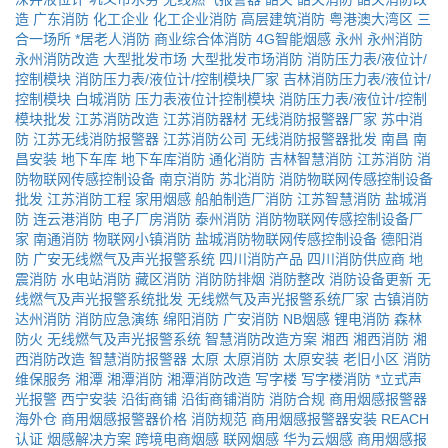
造
广东消防
化工企业
化工企业消防
高层建筑消防
粤港澳大湾区
三
合一场所
*居老人消防
商业综合体消防
4G智能烟感
永州
永州消防
永州消防改造
大型批发市场
大型批发市场消防
消防压力表/液位计/
控制模块
消防压力表/液位计/控制模块厂家
吉林消防压力表/液位计/
控制模块
白城消防
压力表液位计控制模块
消防压力表/液位计/控制
模块批发
江苏消防改造
江苏消防器材
无线消防报警器厂家
苏中消
防
江苏无线消防报警器
江苏消防公司
无线消防报警器批发
南昌
南
昌安装
地下车库
地下车库消防
通化消防
吉林智慧消防
江苏消防
消
防物联网传感控制设备
南京消防
苏北消防
消防物联网传感控制设备
批发
江苏消防工程
家用烟感
船舶制造厂消防
江苏智慧消防
盐城消
防
连云港消防
电子厂房消防
泰州消防
消防物联网传感控制设备厂
家
南通消防
物联网小镇消防
盐城消防物联网传感控制设备
德阳消
防
广安无线燃气及声光报警系统
四川消防产品
四川消防供应商
地
震消防
水电站消防
藏区消防
消防防排烟
消防整改
消防设备更新
无
线燃气及声光报警系统批发
无线燃气及声光报警系统厂家
古镇消防
达州消防
消防应急演练
绵阳消防
广安消防
NB烟感
锂电消防
森林
防火
无线燃气及声光报警系统
智慧消防改造方案
湘西
湘西消防
湘
西消防改造
智慧消防报警器
太原
太原消防
太原安装
老旧小区
消防
维保服务
湘潭
湘潭消防
湘潭消防改造
写字楼
写字楼消防
*立式声
光报警
西宁安装
沿街商铺
沿街商铺消防
消防合规
商用烟感报警器
海外仓
商用烟感报警器价格
消防规范
商用烟感报警器安装
REACH
认证
烟感解决方案
跨境电商烟感
联网烟感
华为云烟感
商用烟感报