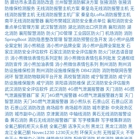
防
廊坊市永清县消防改造
兰州智慧消防解决方案
张掖消防
张掖消
防维保检测服务
无线消防报警主机方案
秦皇岛无线消防报警主机
无
线消防报警主机
无线消防报警主机厂家
秦皇岛LoRa消防报警主机
南平无线消防报警器
襄阳市樊城区消防安全重点单位
襄阳消防安全
重点单位管理方案
武汉智慧消防
湖北消防出口供货商
襄阳消防
湖
北消防
襄阳智慧消防
防火门ID管理
工业园区防火门
机场消防
消防
SpringBoot
消防隐患整改管理
智慧消防预警应急开发
消小熊IP品牌
全案定制
消小熊稍息
消小熊IP品牌全案
消小熊IP品牌全案批发
石
家庄消防安全评估软件
石家庄消防安全评估服务
防火门状态语音提
示
消小熊微信表情包系列定制
消小熊微信表情包系列批发
交通枢纽
消防宣传
消小熊加油表情
消小熊微信表情包系列
荆州消防
荆州消
防设施维保检测
荆州消防设施维保服务
DB42消防
消防物联网告警
闭环
智慧消防物联网平台开发
高校智慧消防
咸宁智慧消防
咸宁消
防设施维保服务
咸宁消防
崇阳县消防维保
武汉消防安全评估服务
武汉消防安全评估软件
武汉消防
4G燃气泄漏报警器
天门消防
4G燃
气泄漏报警器厂家
天门4G燃气报警器
4G燃气泄漏报警器方案
天门
智慧消防
天门4G燃气泄漏报警器
消小熊队长
石景山区
石景山区消
防
石景山区消防改造
商场超市
商场超市消防
城市更新
中央政务区
消防
城市副中心消防
京津冀消防
中轴线消防
黄石无线消防报警设
备
黄石消防
黄石无线消防报警器厂家
写字楼集群
写字楼集群消防
全氟己酮机柜灭火系统
全氟己酮
洁净灭火剂
黑龙江
黑龙江消防
黑
龙江全氟己酮
Novec1230
1230灭火剂
环保灭火剂
无残留灭火
不导
电灭火
数据中心消防
储能电站消防
配电室消防
机房消防
锂电池消