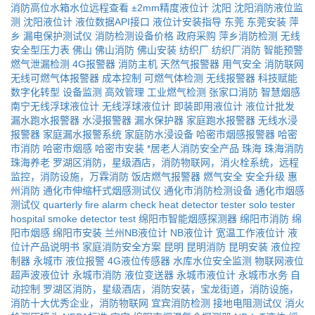
消防高位水箱水位远程查看
±2mm精度液位计
沈阳
沈阳消防液位监
测
沈阳液位计
液位数据API接口
液位计安装指导
东莞
东莞安装
萍
乡
漏电保护测试仪
消防检测设备价格
政府采购
萍乡消防检测
无线
安全型压力表
佛山
佛山消防
佛山安装
纺织厂
纺织厂消防
智能预警
燃气泄漏检测
4G报警器
消防主机
天然气报警器
用气安全
消防联网
无线可燃气体报警器
成本控制
可燃气体检测
无线报警器
科技赋能
数字化转型
设备监测
高效管理
工业燃气检测
张家口消防
智慧烟感
南宁无线浮球液位计
无线浮球液位计
即装即用液位计
液位计批发
漏水跑水报警器
水浸报警器
漏水保护器
家庭跑水报警器
无线水浸
报警器
家庭漏水报警系统
家庭防水浸设备
哈密市烟感报警器
哈密
市消防
哈密市烟感
哈密市安装
*居老人消防安全产品
珠海
珠海消防
珠海养老
罗湖区消防，星级酒店，消防物联网，消火栓系统，远程
监控，消防设施，万霖消防
饭店燃气报警器
燃气安全
安全升级
惠
州消防
通化市伸缩杆式烟感测试仪
通化市消防检测设备
通化市烟感
测试仪
quarterly fire alarm check
heat detector tester
solo tester
hospital smoke detector test
绵阳市智能烟感探测器
绵阳市消防
绵
阳市烟感
绵阳市安装
兰州NB液位计
NB液位计
宽温工作液位计
液
位计产品说明书
家庭消防安全方案
昆明
昆明消防
昆明安装
液位控
制器
永城市
液位报警
4G液位传感器
水库水位安全监测
物联网液位
超声波液位计
永城市消防
液位变送器
永城市液位计
永城市水务
自
动控制
罗湖区消防，星级酒店，消防安装，宝龙街道，消防设施，
消防十大优秀企业，消防物联网
宜宾消防检测
接地电阻测试仪
消火