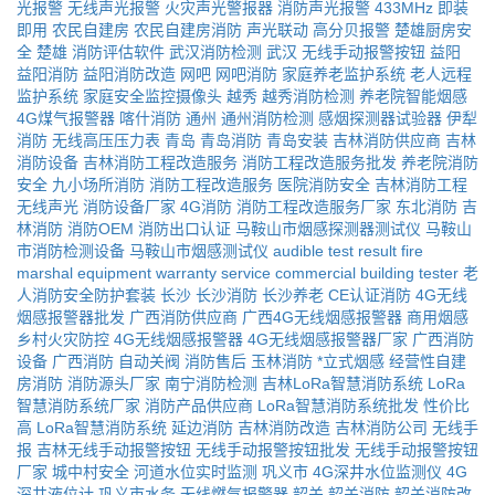
光报警
无线声光报警
火灾声光警报器
消防声光报警
433MHz
即装
即用
农民自建房
农民自建房消防
声光联动
高分贝报警
楚雄厨房安
全
楚雄
消防评估软件
武汉消防检测
武汉
无线手动报警按钮
益阳
益阳消防
益阳消防改造
网吧
网吧消防
家庭养老监护系统
老人远程
监护系统
家庭安全监控摄像头
越秀
越秀消防检测
养老院智能烟感
4G煤气报警器
喀什消防
通州
通州消防检测
感烟探测器试验器
伊犁
消防
无线高压压力表
青岛
青岛消防
青岛安装
吉林消防供应商
吉林
消防设备
吉林消防工程改造服务
消防工程改造服务批发
养老院消防
安全
九小场所消防
消防工程改造服务
医院消防安全
吉林消防工程
无线声光
消防设备厂家
4G消防
消防工程改造服务厂家
东北消防
吉
林消防
消防OEM
消防出口认证
马鞍山市烟感探测器测试仪
马鞍山
市消防检测设备
马鞍山市烟感测试仪
audible test result
fire
marshal equipment
warranty service
commercial building tester
老
人消防安全防护套装
长沙
长沙消防
长沙养老
CE认证消防
4G无线
烟感报警器批发
广西消防供应商
广西4G无线烟感报警器
商用烟感
乡村火灾防控
4G无线烟感报警器
4G无线烟感报警器厂家
广西消防
设备
广西消防
自动关阀
消防售后
玉林消防
*立式烟感
经营性自建
房消防
消防源头厂家
南宁消防检测
吉林LoRa智慧消防系统
LoRa
智慧消防系统厂家
消防产品供应商
LoRa智慧消防系统批发
性价比
高
LoRa智慧消防系统
延边消防
吉林消防改造
吉林消防公司
无线手
报
吉林无线手动报警按钮
无线手动报警按钮批发
无线手动报警按钮
厂家
城中村安全
河道水位实时监测
巩义市
4G深井水位监测仪
4G
深井液位计
巩义市水务
无线燃气报警器
韶关
韶关消防
韶关消防改