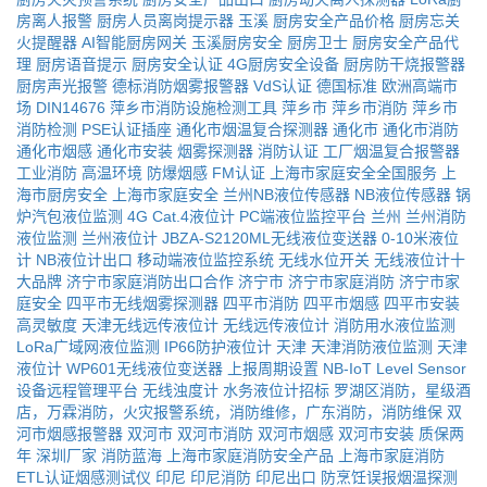
房离人报警
厨房人员离岗提示器
玉溪
厨房安全产品价格
厨房忘关
火提醒器
AI智能厨房网关
玉溪厨房安全
厨房卫士
厨房安全产品代
理
厨房语音提示
厨房安全认证
4G厨房安全设备
厨房防干烧报警器
厨房声光报警
德标消防烟雾报警器
VdS认证
德国标准
欧洲高端市
场
DIN14676
萍乡市消防设施检测工具
萍乡市
萍乡市消防
萍乡市
消防检测
PSE认证插座
通化市烟温复合探测器
通化市
通化市消防
通化市烟感
通化市安装
烟雾探测器
消防认证
工厂烟温复合报警器
工业消防
高温环境
防爆烟感
FM认证
上海市家庭安全全国服务
上
海市厨房安全
上海市家庭安全
兰州NB液位传感器
NB液位传感器
锅
炉汽包液位监测
4G Cat.4液位计
PC端液位监控平台
兰州
兰州消防
液位监测
兰州液位计
JBZA-S2120ML无线液位变送器
0-10米液位
计
NB液位计出口
移动端液位监控系统
无线水位开关
无线液位计十
大品牌
济宁市家庭消防出口合作
济宁市
济宁市家庭消防
济宁市家
庭安全
四平市无线烟雾探测器
四平市消防
四平市烟感
四平市安装
高灵敏度
天津无线远传液位计
无线远传液位计
消防用水液位监测
LoRa广域网液位监测
IP66防护液位计
天津
天津消防液位监测
天津
液位计
WP601无线液位变送器
上报周期设置
NB-IoT Level Sensor
设备远程管理平台
无线浊度计
水务液位计招标
罗湖区消防，星级酒
店，万霖消防，火灾报警系统，消防维修，广东消防，消防维保
双
河市烟感报警器
双河市
双河市消防
双河市烟感
双河市安装
质保两
年
深圳厂家
消防蓝海
上海市家庭消防安全产品
上海市家庭消防
ETL认证烟感测试仪
印尼
印尼消防
印尼出口
防烹饪误报烟温探测