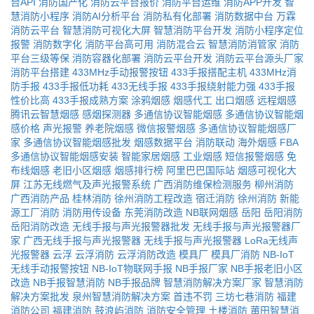
台API
消防国产化
消防云平台报价
消防平台运维
消防APP开发
智
慧消防小程序
消防AI分析平台
消防私有化部署
消防数据中台
万霖
消防云平台
智慧消防可视化大屏
智慧消防平台开发
消防小程序定位
报警
消防数字化
消防平台高可用
消防混合云
智慧消防消管家
消防
平台三级等保
消防容器化部署
消防云平台开发
消防云平台源头厂家
消防平台搭建
433MHz手动报警按钮
433手报搭配主机
433MHz消
防手报
433手报低功耗
433无线手报
433手报绕射能力强
433手报
性价比高
433手报成熟方案
涂鸦烟感
烟感代工
出口烟感
远程烟感
腾讯云智慧烟感
感烟探测器
多通信协议智能烟感
多通信协议智能烟
感价格
声光报警
养老院烟感
微信报警烟感
多通信协议智能烟感厂
家
多通信协议智能烟感批发
烟感数据平台
消防联动
海外烟感
FBA
多通信协议智能烟感安装
智能家居烟感
工业烟感
短信报警烟感
免
布线烟感
老旧小区烟感
烟感排行榜
阿里巴巴国际站
烟感可视化大
屏
江苏无线燃气及声光报警系统
广西消防维保检测服务
柳州消防
广西消防产品
桂林消防
徐州消防工程改造
宿迁消防
徐州消防
新能
源工厂消防
消防用传设备
东莞消防改造
NB联网烟感
岳阳
岳阳消防
岳阳消防改造
无线手报与声光报警器批发
无线手报与声光报警器厂
家
广西无线手报与声光报警器
无线手报与声光报警器
LoRa无线声
光报警器
云浮
云浮消防
云浮消防改造
模具厂
模具厂消防
NB-IoT
无线手动报警按钮
NB-IoT物联网手报
NB手报厂家
NB手报老旧小区
改造
NB手报智慧消防
NB手报品牌
智慧消防解决方案厂家
智慧消防
解决方案批发
泉州智慧消防解决方案
首违不罚
三坊七巷消防
福建
消防公司
福建消防
鼓浪屿消防
消防安全管理
土楼消防
莆田智慧消