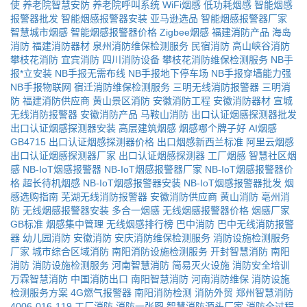
使
养老院智慧安防
养老院呼叫系统
WiFi烟感
低功耗烟感
智能烟感
报警器批发
智能烟感报警器安装
亚马逊选品
智能烟感报警器厂家
智慧城市烟感
智能烟感报警器价格
Zigbee烟感
福建消防产品
海岛
消防
福建消防器材
泉州消防维保检测服务
民宿消防
高山峡谷消防
攀枝花消防
宜宾消防
四川消防设备
攀枝花消防维保检测服务
NB手
报*立安装
NB手报无需布线
NB手报地下停车场
NB手报穿墙能力强
NB手报物联网
宿迁消防维保检测服务
三明无线消防报警器
三明消
防
福建消防供应商
黄山景区消防
安徽消防工程
安徽消防器材
宣城
无线消防报警器
安徽消防产品
马鞍山消防
出口认证烟感探测器批发
出口认证烟感探测器安装
高层建筑烟感
烟感哪个牌子好
AI烟感
GB4715
出口认证烟感探测器价格
出口烟感新西兰标准
阿里云烟感
出口认证烟感探测器厂家
出口认证烟感探测器
工厂烟感
智慧社区烟
感
NB-IoT烟感报警器
NB-IoT烟感报警器厂家
NB-IoT烟感报警器价
格
超长待机烟感
NB-IoT烟感报警器安装
NB-IoT烟感报警器批发
烟
感选购指南
芜湖无线消防报警器
安徽消防供应商
黄山消防
亳州消
防
无线烟感报警器安装
多合一烟感
无线烟感报警器价格
烟感厂家
GB标准
烟感集中管理
无线烟感排行榜
巴中消防
巴中无线消防报警
器
幼儿园消防
安徽消防
安庆消防维保检测服务
消防设施检测服务
厂家
城市综合区域消防
南阳消防设施检测服务
开封智慧消防
南阳
消防
消防设施检测服务
河南智慧消防
简易灭火设施
消防安全培训
万霖智慧消防
中国消防出口
南阳智慧消防
河南消防维保
消防设施
检测服务方案
4G燃气报警器
南阳消防检测
消防外贸
郑州智慧消防
4006-016-119
工厂消防
消防一张图
智慧消防源头厂家
消防全过程