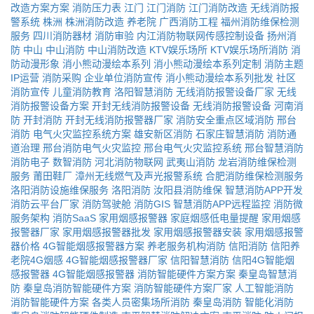
改造方案方案
消防压力表
江门
江门消防
江门消防改造
无线消防报
警系统
株洲
株洲消防改造
养老院
广西消防工程
福州消防维保检测
服务
四川消防器材
消防审验
内江消防物联网传感控制设备
扬州消
防
中山
中山消防
中山消防改造
KTV娱乐场所
KTV娱乐场所消防
消
防动漫形象
消小熊动漫绘本系列
消小熊动漫绘本系列定制
消防主题
IP运营
消防采购
企业单位消防宣传
消小熊动漫绘本系列批发
社区
消防宣传
儿童消防教育
洛阳智慧消防
无线消防报警设备厂家
无线
消防报警设备方案
开封无线消防报警设备
无线消防报警设备
河南消
防
开封消防
开封无线消防报警器厂家
消防安全重点区域消防
邢台
消防
电气火灾监控系统方案
雄安新区消防
石家庄智慧消防
消防通
道治理
邢台消防电气火灾监控
邢台电气火灾监控系统
邢台智慧消防
消防电子
数智消防
河北消防物联网
武夷山消防
龙岩消防维保检测
服务
莆田鞋厂
漳州无线燃气及声光报警系统
合肥消防维保检测服务
洛阳消防设施维保服务
洛阳消防
汝阳县消防维保
智慧消防APP开发
消防云平台厂家
消防驾驶舱
消防GIS
智慧消防APP远程监控
消防微
服务架构
消防SaaS
家用烟感报警器
家庭烟感低电量提醒
家用烟感
报警器厂家
家用烟感报警器批发
家用烟感报警器安装
家用烟感报警
器价格
4G智能烟感报警器方案
养老服务机构消防
信阳消防
信阳养
老院4G烟感
4G智能烟感报警器厂家
信阳智慧消防
信阳4G智能烟
感报警器
4G智能烟感报警器
消防智能硬件方案方案
秦皇岛智慧消
防
秦皇岛消防智能硬件方案
消防智能硬件方案厂家
人工智能消防
消防智能硬件方案
各类人员密集场所消防
秦皇岛消防
智能化消防