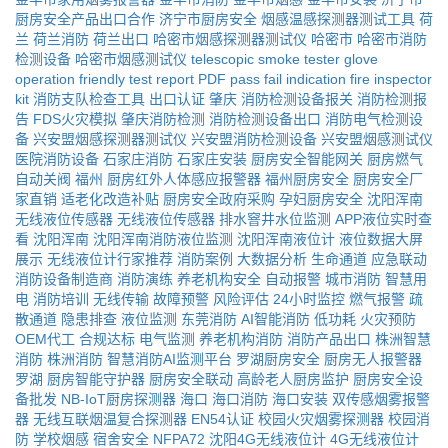
厨房安全产品出口合作
济宁市厨房安全
烟感温感探测器测试工具
荷
兰
荷兰消防
荷兰出口
哈密市烟感探测器测试仪
哈密市
哈密市消防
检测设备
哈密市烟感测试仪
telescopic smoke tester
glove
operation friendly
test report PDF
pass fail indication
fire inspector
kit
消防支队检查工具
出口认证
肇庆
消防检测设备报关
消防检测报
告
FDS火灾模拟
肇庆消防检测
消防检测设备出口
消防电气检测设
备
兴安盟烟感探测器测试仪
兴安盟消防检测设备
兴安盟烟感测试仪
医院消防设备
石家庄消防
石家庄安装
厨房安全智能网关
厨房燃气
自动关阀
福州
厨房红外人体感应报警器
福州厨房安全
厨房安全厂
家直销
适老化改造补贴
厨房安全政府采购
孕妇厨房安全
沈阳浑南
无线液位传感器
无线液位传感器
排水窨井水位监测
APP液位实时查
看
沈阳浑南
沈阳浑南消防液位监测
沈阳浑南液位计
液位数据大屏
展示
无线液位计行家推荐
消防案例
大数据分析
生命通道
应急联动
消防设备制造商
消防演练
养老机构安全
自动报警
城市消防
智慧用
电
消防培训
无线传输
故障预警
风险评估
24小时监控
燃气报警
疏
散通道
隐患排查
液位监测
东莞消防
AI智能消防
低功耗
火灾预防
OEM代工
合规达标
电气监测
养老机构消防
消防产品出口
株洲智慧
消防
株洲消防
智慧消防AI监测平台
罗湖厨房安全
厨房无人报警器
罗湖
厨房智能守护器
厨房安全联动
高龄老人厨房监护
厨房安全设
备批发
NB-IoT厨房探测器
海口
海口消防
海口安装
双传感烟雾报警
器
无线互联烟温复合探测器
EN54认证
校园火灾烟雾探测器
校园消
防
学校烟感
宿舍安全
NFPA72
沈阳4G无线液位计
4G无线液位计