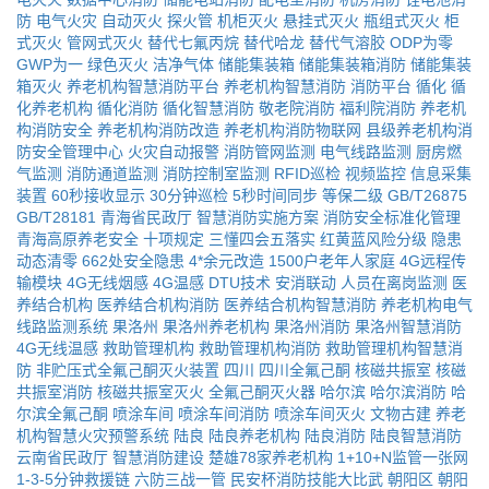
防
电气火灾
自动灭火
探火管
机柜灭火
悬挂式灭火
瓶组式灭火
柜
式灭火
管网式灭火
替代七氟丙烷
替代哈龙
替代气溶胶
ODP为零
GWP为一
绿色灭火
洁净气体
储能集装箱
储能集装箱消防
储能集装
箱灭火
养老机构智慧消防平台
养老机构智慧消防
消防平台
循化
循
化养老机构
循化消防
循化智慧消防
敬老院消防
福利院消防
养老机
构消防安全
养老机构消防改造
养老机构消防物联网
县级养老机构消
防安全管理中心
火灾自动报警
消防管网监测
电气线路监测
厨房燃
气监测
消防通道监测
消防控制室监测
RFID巡检
视频监控
信息采集
装置
60秒接收显示
30分钟巡检
5秒时间同步
等保二级
GB/T26875
GB/T28181
青海省民政厅
智慧消防实施方案
消防安全标准化管理
青海高原养老安全
十项规定
三懂四会五落实
红黄蓝风险分级
隐患
动态清零
662处安全隐患
4*余元改造
1500户老年人家庭
4G远程传
输模块
4G无线烟感
4G温感
DTU技术
安消联动
人员在离岗监测
医
养结合机构
医养结合机构消防
医养结合机构智慧消防
养老机构电气
线路监测系统
果洛州
果洛州养老机构
果洛州消防
果洛州智慧消防
4G无线温感
救助管理机构
救助管理机构消防
救助管理机构智慧消
防
非贮压式全氟己酮灭火装置
四川
四川全氟己酮
核磁共振室
核磁
共振室消防
核磁共振室灭火
全氟己酮灭火器
哈尔滨
哈尔滨消防
哈
尔滨全氟己酮
喷涂车间
喷涂车间消防
喷涂车间灭火
文物古建
养老
机构智慧火灾预警系统
陆良
陆良养老机构
陆良消防
陆良智慧消防
云南省民政厅
智慧消防建设
楚雄78家养老机构
1+10+N监管一张网
1-3-5分钟救援链
六防三战一管
民安杯消防技能大比武
朝阳区
朝阳