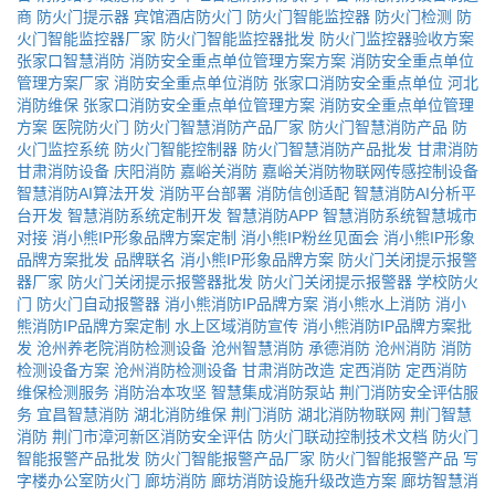
商
防火门提示器
宾馆酒店防火门
防火门智能监控器
防火门检测
防
火门智能监控器厂家
防火门智能监控器批发
防火门监控器验收方案
张家口智慧消防
消防安全重点单位管理方案方案
消防安全重点单位
管理方案厂家
消防安全重点单位消防
张家口消防安全重点单位
河北
消防维保
张家口消防安全重点单位管理方案
消防安全重点单位管理
方案
医院防火门
防火门智慧消防产品厂家
防火门智慧消防产品
防
火门监控系统
防火门智能控制器
防火门智慧消防产品批发
甘肃消防
甘肃消防设备
庆阳消防
嘉峪关消防
嘉峪关消防物联网传感控制设备
智慧消防AI算法开发
消防平台部署
消防信创适配
智慧消防AI分析平
台开发
智慧消防系统定制开发
智慧消防APP
智慧消防系统智慧城市
对接
消小熊IP形象品牌方案定制
消小熊IP粉丝见面会
消小熊IP形象
品牌方案批发
品牌联名
消小熊IP形象品牌方案
防火门关闭提示报警
器厂家
防火门关闭提示报警器批发
防火门关闭提示报警器
学校防火
门
防火门自动报警器
消小熊消防IP品牌方案
消小熊水上消防
消小
熊消防IP品牌方案定制
水上区域消防宣传
消小熊消防IP品牌方案批
发
沧州养老院消防检测设备
沧州智慧消防
承德消防
沧州消防
消防
检测设备方案
沧州消防检测设备
甘肃消防改造
定西消防
定西消防
维保检测服务
消防治本攻坚
智慧集成消防泵站
荆门消防安全评估服
务
宜昌智慧消防
湖北消防维保
荆门消防
湖北消防物联网
荆门智慧
消防
荆门市漳河新区消防安全评估
防火门联动控制技术文档
防火门
智能报警产品批发
防火门智能报警产品厂家
防火门智能报警产品
写
字楼办公室防火门
廊坊消防
廊坊消防设施升级改造方案
廊坊智慧消