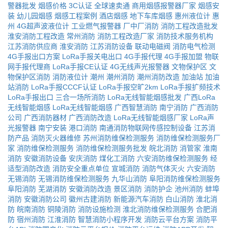
警器批发
烟感价格
3C认证
全球速卖通
商用烟感报警器厂家
烟感安
装
幼儿园烟感
烟感工程案例
酒店烟感
地下车库烟感
惠州液位计
惠
州
4G超声波液位计
工业燃气报警器
厂中厂消防
消防工程改造批发
淮安消防工程改造
常州消防
消防工程改造厂家
消防技术服务机构
江苏消防供应商
淮安消防
江苏消防设备
联动电磁阀
消防电气检测
4G手报出口方案
LoRa手报关电出口
4G手报代理
4G手报加盟
物联
网手报代理商
LoRa手报CE认证
4G无线声光报警器
文物保护区
文
物保护区消防
消防液位计
潮州
潮州消防
潮州消防改造
加油站
加油
站消防
LoRa手报CCCF认证
LoRa手报空旷2km
LoRa手报扩频技术
LoRa手报出口
三合一场所消防
LoRa无线智能烟感批发
广西LoRa
无线智能烟感
LoRa无线智能烟感
广西智慧消防
南宁消防
广西消防
公司
广西消防器材
广西消防改造
LoRa无线智能烟感厂家
LoRa声
光报警器
南宁安装
港口消防
南通消防物联网传感控制设备
江苏消
防产品
消防灭火器维修
苏州消防维保检测服务
消防维保检测服务厂
家
消防维保检测服务
消防维保检测服务批发
皖北消防
消管家
淮南
消防
安徽消防设备
安庆消防
煤化工消防
六安消防维保检测服务
经
适型消防改造
消防安全重点单位
宣城消防
消防气体灭火
六安消防
无锡消防
无锡消防维保检测服务
九华山消防
阜阳消防维保检测服务
阜阳消防
芜湖消防
安徽消防改造
景区消防
消防护企
池州消防
蚌埠
消防
安徽消防公司
徽州古建消防
新能源汽车消防
白山消防
淮北消
防
皖南消防
铜陵消防
消防设施检测
淮北消防维保检测服务
合肥消
防
宿州消防
江淮消防
智慧消防小程序开发
消防云平台方案
消防平