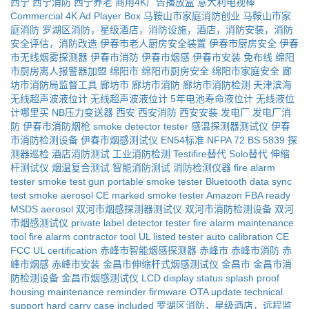
西宁
西宁消防
西宁养老
商用4K广告播放盒
意大利电视棒
Commercial 4K Ad Player Box
马鞍山市家庭消防创业
马鞍山市家
庭消防
罗湖区消防，星级酒店，消防设施，酒店，消防安装，消防
安全评估，消防改造
伊春市老人厨房安全装置
伊春市厨房安全
伊春
市无线烟雾探测器
伊春市消防
伊春市烟感
伊春市安装
免布线
绵阳
市厨房离人报警器加盟
绵阳市
绵阳市厨房安全
绵阳市家庭安全
廊
坊市消防局监督工具
廊坊市
廊坊市消防
廊坊市消防检测
天津滨海
无线超声波液位计
无线超声波液位计
5年电池寿命液位计
无线液位
计哪里买
NB压力变送器
西安
西安消防
西安安装
发电厂
发电厂消
防
伊春市消防烟枪
smoke detector tester
感温探测器测试仪
伊春
市消防检测设备
伊春市烟感测试仪
EN54标准
NFPA 72
BS 5839
探
测器巡检
酒店消防测试
工业消防检测
Testifire替代
Solo替代
伸缩
杆测试仪
烟温复合测试
智能消防测试
消防检测仪器
fire alarm
tester
smoke test gun
portable smoke tester
Bluetooth data sync
test smoke aerosol
CE marked smoke tester
Amazon FBA ready
MSDS aerosol
双河市烟感探测器测试仪
双河市消防检测设备
双河
市烟感测试仪
private label detector tester
fire alarm maintenance
tool
fire alarm contractor tool
UL listed tester
auto calibration
CE
FCC UL certification
赤峰市智能烟感探测器
赤峰市
赤峰市消防
赤
峰市烟感
赤峰市安装
金昌市伸缩杆式烟感测试仪
金昌市
金昌市消
防检测设备
金昌市烟感测试仪
LCD display status
splash proof
housing
maintenance reminder
firmware OTA update
technical
support
hard carry case included
罗湖区消防，星级酒店，远程监