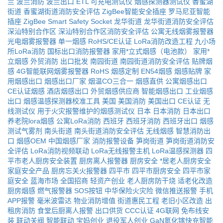
兰
波兰消防
波兰出口
ETL
可充电测试仪
烟感探测器测试仪
香蜜湖
街道
香蜜湖街道消防安全评估
ZigBee智能安全插座
罗马尼亚智能
插座
ZigBee Smart Safety Socket
龙华街道
龙华街道消防安全评估
深汕特别合作区
深汕特别合作区消防安全评估
公寓无线烟雾报警器
光电烟雾报警器
单一烟感
RoHS/CE认证
LoRa消防改造工程
九小场
所LoRa消防
国标出口消防报警器
家用*立式烟感（电池款）
家用*
立烟感
外贸消防
出口批发
南园街道
南园街道消防安全评估
贴牌烟
感
4G智能联网烟雾报警器
RoHS
烟感定制
EN54烟感
烟感贴牌
家
用烟感出口
烟感出口厂家
烟温CO三合一
烟感直供
公寓烟感出口
CE认证烟感
酒店烟感出口
外贸烟感供应商
智能烟感出口
工业烟感
出口
烟感温感探测器校准工具
美国
美国消防
美国出口
CE认证
无
线测试仪
用于火灾报警维护的烟感测试仪
日本
日本消防
日本出口
养老院lora烟感
公寓LoRa消防
西班牙
西班牙消防
西班牙出口
烟感
测试气雾剂
南头街道
南头街道消防安全评估
无线烟感
智慧消防出
口
烟感OEM
中国烟感厂家
消防报警设备
笋岗街道
笋岗街道消防安
全评估
LoRa消防视频联动
LoRa无线报警主机
LoRa温感探测器
四
平市老人厨房安全装置
厨房离人报警器
厨房安全
*居老人厨房安全
家庭安全产品
厨房忘关火报警器
四平市
四平市厨房安全
四平市家
庭安全
蓝海市场
全国招商
轻资产创业
老人厨房防干烧
适老化改造
厨房烟感
燃气报警器
SOS按钮
中华保险火灾险
微信推送报警
手机
APP报警
毫米波雷达
物业消防增值
街道惠民工程
老旧小区改造
出
租房消防
食堂后厨离人报警
出口供货
CCC认证
4G联网
免布线安
装
联动关阀
智能联动
宝妈创业
退役军人创业
GaN氮化镓快充智能