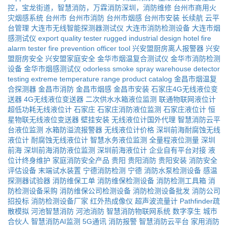
控，宝龙街道，智慧消防，万霖消防深圳，消防维修
台州市商用火
灾烟感系统
台州市
台州市消防
台州市烟感
台州市安装
长续航
云平
台管理
大连市无线智能探测器测试仪
大连市消防检测设备
大连市烟
感测试仪
export quality tester
rugged industrial design
hotel fire
alarm tester
fire prevention officer tool
兴安盟厨房离人报警器
兴安
盟厨房安全
兴安盟家庭安全
金华市烟温复合测试仪
金华市消防检测
设备
金华市烟感测试仪
odorless smoke spray
warehouse detector
testing
extreme temperature range
product catalog
金昌市烟温复
合探测器
金昌市消防
金昌市烟感
金昌市安装
石家庄4G无线液位变
送器
4G无线液位变送器
二次供水水箱液位监测
联通物联网液位计
超低功耗无线液位计
石家庄
石家庄消防液位监测
石家庄液位计
恒
星物联无线液位变送器
壁挂安装
无线液位计国外代理
智慧消防云平
台液位监测
水箱防溢流报警器
无线液位计价格
深圳前海耐腐蚀无线
液位计
耐腐蚀无线液位计
智慧水务液位监测
全量程液位测量
深圳
前海
深圳前海消防液位监测
深圳前海液位计
企业自有平台对接
液
位计终身维护
家庭消防安全产品
贵阳
贵阳消防
贵阳安装
消防安全
评估设备
末端试水装置
宁德消防检测
宁德
消防水泵检测设备
感温
探测器试验器
消防维保工单
消防维保检测设备
消防检测工具箱
消
防检测设备采购
消防维保公司检测设备
消防检测设备批发
消防公司
招投标
消防检测设备厂家
红外热成像仪
超声波流量计
Pathfinder疏
散模拟
河池智慧消防
河池消防
智慧消防物联网系统
数字孪生
城市
合伙人
智慧消防AI监测
5G通讯
消防报警
智慧消防云平台
家用消防