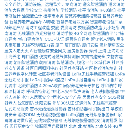
安全评估，消防设施，远程监控，龙岗消防
遵义智慧消防
遵义消防
消防大数据
学校安全
杭州消防
学校消防
桂平市消防
IP68液位
桂平
市液位计
油罐液位计
桂平市水务
智慧养老烟感报警器
智慧养老设
备
智慧养老产品推荐
AI养老
智慧养老解决方案
智慧养老设备厂家
AI养老产品
消防工程改造
娄底
娄底消防
娄底消防改造
九小场所
湖
南消防
无线消防
声光报警器
消防手报
4G全网通
智慧消防平台
*栋
自建房
*栋自建房消防
CCCF认证
经营性自建房
留守老人消防
民生
实事项目
无线不锈钢压力表
厦门
厦门消防
厦门安装
漳州厨房安全
厨房人走火灭
AI智能厨房安全网关
厨房报警器
漳州
上海
上海消防
上海养老
周口消防
便携式可燃气体探测器
文物古建安全
文物古建
消防
朝阳智慧消防
朝阳消防
智慧消防可视化平台
区域代理
社区养
老安防设备
社区日间照料中心
社区养老驿站
社区养老消防培训
社
区养老数字化转型
社区养老消防设备
LoRa无线手动报警按钮
LoRa
无线消防手报
LoRa手报集中监控
LoRa手报自组网
LoRa手报厂家
北流市
北流市消防
4-20mA液位
居家养老安全守护包
呼和浩特
呼
和浩特消防
呼和浩特养老
*居老人安全监护设备
老人跌倒报警器
*居
老人监护
老年人居家安全
*居老人安全产品
居家养老安全
SOS报警
器老人
沈阳消防
沈阳安装
消防3C认证
辽源消防
无线燃气报警
一
站式消防服务
吉林无线烟感报警器
吉林消防器材
消防出口
学校消
防安全
消防ODM
无线消防报警器
LoRa消防
无线烟感报警器厂家
跨境消防供应链
无线烟感报警器
无线烟感报警器批发
消防批发
闵
行
闵行厨房安全
物联网声光报警器
北京
北京消防
北京安装
4G声