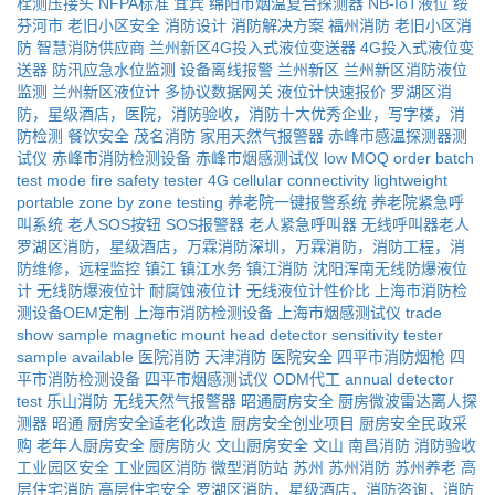
栓测压接头
NFPA标准
宜宾
绵阳市烟温复合探测器
NB-IoT液位
绥
芬河市
老旧小区安全
消防设计
消防解决方案
福州消防
老旧小区消
防
智慧消防供应商
兰州新区4G投入式液位变送器
4G投入式液位变
送器
防汛应急水位监测
设备离线报警
兰州新区
兰州新区消防液位
监测
兰州新区液位计
多协议数据网关
液位计快速报价
罗湖区消
防，星级酒店，医院，消防验收，消防十大优秀企业，写字楼，消
防检测
餐饮安全
茂名消防
家用天然气报警器
赤峰市感温探测器测
试仪
赤峰市消防检测设备
赤峰市烟感测试仪
low MOQ order
batch
test mode
fire safety tester
4G cellular connectivity
lightweight
portable
zone by zone testing
养老院一键报警系统
养老院紧急呼
叫系统
老人SOS按钮
SOS报警器
老人紧急呼叫器
无线呼叫器老人
罗湖区消防，星级酒店，万霖消防深圳，万霖消防，消防工程，消
防维修，远程监控
镇江
镇江水务
镇江消防
沈阳浑南无线防爆液位
计
无线防爆液位计
耐腐蚀液位计
无线液位计性价比
上海市消防检
测设备OEM定制
上海市消防检测设备
上海市烟感测试仪
trade
show sample
magnetic mount head
detector sensitivity tester
sample available
医院消防
天津消防
医院安全
四平市消防烟枪
四
平市消防检测设备
四平市烟感测试仪
ODM代工
annual detector
test
乐山消防
无线天然气报警器
昭通厨房安全
厨房微波雷达离人探
测器
昭通
厨房安全适老化改造
厨房安全创业项目
厨房安全民政采
购
老年人厨房安全
厨房防火
文山厨房安全
文山
南昌消防
消防验收
工业园区安全
工业园区消防
微型消防站
苏州
苏州消防
苏州养老
高
层住宅消防
高层住宅安全
罗湖区消防，星级酒店，消防咨询，消防