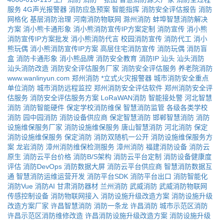
服务
4G声光报警器
消防应急预案
智能指挥
消防安全评估报告
消防
网格化
基层消防治理
河南消防物联网
滁州消防
蚌埠智慧消防解决
方案
消小熊卡通形象
消小熊消防宣传IP方案定制
消防宣传
消小熊
消防宣传IP方案批发
消小熊消防代言
校园消防宣传
消防代工
消小
熊玩偶
消小熊消防宣传IP方案
高层住宅消防宣传
消防玩偶
消防盲
盒
消防卡通形象
消小熊品牌
消防安全教育
消防IP
汕头
汕头消防
汕头消防改造
消防安全评估服务厂家
消防安全评估服务
养老院消防
www.wanlinyun.com
郑州消防
*立式火灾报警器
城市消防安全重点
单位消防
城市消防远程监控
郑州消防安全评估软件
郑州消防安全评
估服务
消防安全评估服务方案
LoRaWAN消防
智能接处警
河北智慧
消防
消防智能硬件
保定学校消防维保
智慧消防监管
各级各类学校
消防
园中园消防
消防设备供应商
保定智慧消防
邯郸智慧消防
消防
设施维保服务厂家
消防设施维保服务
唐山智慧消防
河北消防
保定
消防设施维保服务
保定消防
消防双随机一公开
消防设施维保服务方
案
龙岩消防
漳州消防维保检测服务
漳州消防
福建消防设备
消防云
原生
消防云平台价格
消防B/S架构
消防云平台定制
消防设备健康度
评估
消防DevOps
消防数据大屏
消防云平台供应商
智慧消防数据互
通
智慧消防运维运营开发
消防平台SDK
消防平台出口
消防智能化
消防Vue
消防AI
甘肃消防器材
兰州消防
武威消防
武威消防物联网
传感控制设备
消防物联网接入
消防设施升级改造方案
消防设施升级
改造方案厂家
许昌智慧消防
消防一条龙
许昌消防
城市示范区消防
许昌示范区消防维修改造
许昌消防设施升级改造方案
消防设施升级