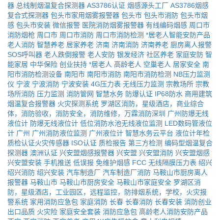
器
总线制烟温复合探测器
AS3786认证
烟感源头工厂
AS3786烟感
复合式探测器
包头市家用烟雾报警器
包头市
包头市消防
包头市烟
感
包头市安装
微信报警
医院消防烟雾报警器
有线编码烟感
周口市
消防烟枪
周口市
周口市消防
周口市消防检测
*居老人智能安防产品
老人消防
智慧养老
居家养老
济南
济南消防
济南养老
厨房离人报警
SOS呼叫器
老人跌倒报警
老人安防
银发经济
社区养老
家庭安防
智
能家居
中华保险
创业扶持
*居老人
高龄老人
空巢老人
居家安全
南
阳市消防检测设备
南阳市
南阳市消防
南阳市消防检测
NB压力监测
仪
宁波
宁波消防
宁波安装
4G压力表
无线压力监测
宗教场所
宗教
场所消防
压力监测
消防管网
智慧水务
防爆认证
IP68防水
商用建筑
烟温复合报警器
火灾探测系统
罗湖区消防，星级酒店，商业综合
体，消防验收，消防安全，消防维修，万霖消防深圳
广州防爆无线
液位计
防爆无线液位计
低位消防水池无线液位监测
LED数码管液位
计
广州
广州消防液位监测
广州液位计
智慧水务云平台
液位计年检
质检认证火灾传感器
ISO认证
质检报告
第三方检测
编码型烟温复合
探测器
澳洲认证
兴安盟烟感报警器
兴安盟
兴安盟消防
兴安盟烟感
兴安盟安装
手机推送
低误报
免维护烟感
FCC
无线隔膜压力表
绍兴
绍兴消防
绍兴安装
汽车制造厂
汽车制造厂消防
马鞍山市厨房离人
报警器
马鞍山市
马鞍山市厨房安全
马鞍山市家庭安全
罗湖区消
防，星级酒店，工业园区，远程监控，防排烟系统，学校，火灾报
警系统
家用消防应急包
家庭消防
长春
长春消防
长春安装
消防创业
出口品质
火灾险
家庭安全套装
消防应急包
高龄老人消防安防产品