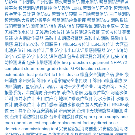
防护包
广州消防
广州安装
丽水智慧消防
丽水消防
智慧消防远程监
控平台
智慧消防远程监控
消防改造
LoRa
智慧消防可视化
智慧消防
数字孪生
云计算
消防5G
智慧消防预警
三门峡智慧消防
三门峡消防
智慧消防大数据分析平台
智慧消防应急指挥
智慧消防5G
消防系统
濮阳智慧消防
濮阳消防
消防评估
消防预警系统
消防数字孪生
天津
无线远传水位计
无线远传水位计
液位超限短信报警
无线液位计买家
反馈
火灾烟雾传感器
马鞍山市烟感报警器
马鞍山市消防
马鞍山市
烟感
马鞍山市安装
全国联保
广州LoRa液位计
LoRa液位计
大容量
电池液位计
NB液位计厂家
济宁市出口认证烟感报警器
济宁市消防
济宁市烟感
济宁市安装
短信通知
包头市烟温复合测试仪
包头市消
防检测设备
包头市烟感测试仪
fire protection equipment
NFPA 72
compliant
clean room grade tester
GPS location stamp
extendable test pole
NB-IoT IoT device
家庭安全消防产品
泉州
泉
州消防
泉州安装
绵阳市街道家庭安全惠民项目
绵阳市家庭消防
罗
湖区消防，星级酒店，酒店，消防十大优秀企业，消防咨询，火灾
报警系统，龙岗消防
齐齐哈尔
液位传感器
远程液位监控
河道水位
监测
深井水位计
出口供应商
地埋油罐液位监测
污水液位计
水箱液
位计
防爆液位计
水位传感器
消防水箱液位
投入式液位计
RS485液
位
云计算平台
家庭安消套餐
济南安装
台州市无线智能探测器测试
仪
台州市消防检测设备
台州市烟感测试仪
spare parts supply
one
man operation
test capsule replacement
factory direct price
detector commissioning tool
兴安盟家庭消防创业
兴安盟家庭消防
金华市家用烟雾报警器
金华市消防
金华市烟感
金华市安装
济宁市