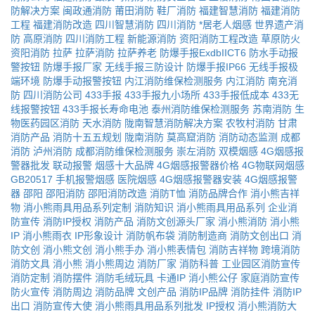
防解决方案
闽政通消防
莆田消防
鞋厂消防
福建智慧消防
福建消防
工程
福建消防改造
四川智慧消防
四川消防
*居老人烟感
世界遗产消
防
高原消防
四川消防工程
新能源消防
资阳消防工程改造
草原防火
资阳消防
拉萨
拉萨消防
拉萨养老
防爆手报ExdbIICT6
防水手动报
警按钮
防爆手报厂家
无线手报三防设计
防爆手报IP66
无线手报极
端环境
防爆手动报警按钮
内江消防维保检测服务
内江消防
南充消
防
四川消防公司
433手报
433手报九小场所
433手报低成本
433无
线报警按钮
433手报长寿命电池
泰州消防维保检测服务
苏南消防
生
物医药园区消防
天水消防
陇南智慧消防解决方案
农牧村消防
甘肃
消防产品
消防十五五规划
陇南消防
莫高窟消防
消防动态监测
成都
消防
泸州消防
成都消防维保检测服务
崇左消防
双模烟感
4G烟感报
警器批发
联动报警
烟感十大品牌
4G烟感报警器价格
4G物联网烟感
GB20517
手机报警烟感
医院烟感
4G烟感报警器安装
4G烟感报警
器
邵阳
邵阳消防
邵阳消防改造
消防T恤
消防品牌合作
消小熊吉祥
物
消小熊雨具用品系列定制
消防知识
消小熊雨具用品系列
企业消
防宣传
消防IP授权
消防产品
消防文创源头厂家
消小熊消防
消小熊
IP
消小熊雨衣
IP形象设计
消防帆布袋
消防制造商
消防文创出口
消
防文创
消小熊文创
消小熊手办
消小熊表情包
消防吉祥物
跨境消防
消防文具
消小熊
消小熊周边
消防厂家
消防科普
工业园区消防宣传
消防定制
消防摆件
消防毛绒玩具
卡通IP
消小熊公仔
家庭消防宣传
防火宣传
消防周边
消防品牌
文创产品
消防IP品牌
消防挂件
消防IP
出口
消防宣传大使
消小熊雨具用品系列批发
IP授权
消小熊消防大