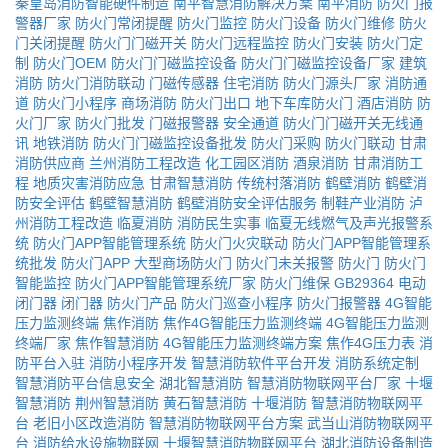
秦皇岛消防智能硬件制造
南平智慧消防解决方案
南平消防
防火门报
警器厂家
防火门常闭提醒
防火门监控
防火门设备
防火门维修
防火
门关闭提醒
防火门门磁开关
防火门远程监控
防火门安装
防火门定
制
防火门OEM
防火门门磁监控设备
防火门门磁监控设备厂家
建筑
消防
防火门消防联动
门磁传感器
住宅消防
防火门源头厂家
消防通
道
防火门小程序
商场消防
防火门出口
地下车库防火门
酒店消防
防
火门厂家
防火门批发
门磁报警器
安全通道
防火门门磁开关无线通
讯
地铁消防
防火门门磁监控设备批发
防火门采购
防火门联动
甘肃
消防供应商
兰州消防工程改造
化工园区消防
酒泉消防
甘肃消防工
程
地质灾害消防应急
甘肃智慧消防
传统村落消防
鹤壁消防
鹤壁消
防安全评估
鹤壁智慧消防
鹤壁消防安全评估服务
制鞋产业消防
泸
州消防工程改造
临夏消防
消防民生实事
临夏无线燃气及声光报警系
统
防火门APP智能管理系统
防火门火灾联动
防火门APP智能管理系
统批发
防火门APP
大型商场防火门
防火门未关报警
防火门
防火门
智能监控
防火门APP智能管理系统厂家
防火门维保
GB29364
电动
闭门器
闭门器
防火门产品
防火门巡查小程序
防火门报警器
4G智能
压力监测终端
焦作消防
焦作4G智能压力监测终端
4G智能压力监测
终端厂家
焦作智慧消防
4G智能压力监测终端方案
焦作4G压力表
消
防平台入驻
消防小程序开发
智慧消防软件平台开发
消防系统定制
智慧消防平台信息安全
湖北智慧消防
智慧消防物联网平台厂家
十堰
智慧消防
荆州智慧消防
黄石智慧消防
十堰消防
智慧消防物联网平
台
老旧小区改造消防
智慧消防物联网平台方案
武当山消防物联网平
台
消防给水设施物联网
十堰智慧消防物联网平台
湖北消防设备制造