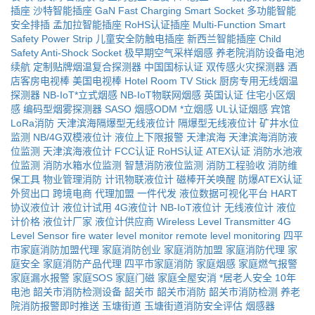
插座
沙特智能插座
GaN Fast Charging Smart Socket
多功能智能
安全排插
孟加拉智能插座
RoHS认证插座
Multi-Function Smart
Safety Power Strip
儿童安全防触电插座
新西兰智能插座
Child
Safety Anti-Shock Socket
极早期空气采样烟感
养老院消防设备电池
续航
定制贴牌烟温复合探测器
中国国标认证
双传感火灾探测器
酒
店客房电视棒
美国电视棒
Hotel Room TV Stick
厨房专用无线烟温
探测器
NB-IoT*立式烟感
NB-IoT物联网烟感
英国认证
住宅小区烟
感
编码型烟雾探测器
SASO
烟感ODM
*立烟感
UL认证烟感
宾馆
LoRa消防
天津滨海隔爆型无线液位计
隔爆型无线液位计
矿井水位
监测
NB/4G双模液位计
液位上下限报警
天津滨海
天津滨海消防液
位监测
天津滨海液位计
FCC认证
RoHS认证
ATEX认证
消防水池液
位监测
消防水箱水位监测
智慧消防液位监测
消防工程验收
消防维
保工具
物业管理消防
计讯物联液位计
磁棒开关唤醒
防爆ATEX认证
外贸出口
跨境电商
代理加盟
一件代发
液位数据可视化平台
HART
协议液位计
液位计试用
4G液位计
NB-IoT液位计
无线液位计
液位
计价格
液位计厂家
液位计供应商
Wireless Level Transmitter
4G
Level Sensor
fire water level monitor
remote level monitoring
四平
市家庭消防加盟代理
家庭消防创业
家庭消防加盟
家庭消防代理
家
庭安全
家庭消防产品代理
四平市家庭消防
家庭烟感
家庭燃气报警
家庭漏水报警
家庭SOS
家庭门磁
家庭全屋安消
*居老人安全
10年
电池
韶关市消防检测设备
韶关市
韶关市消防
韶关市消防检测
养老
院消防报警即时推送
玉塘街道
玉塘街道消防安全评估
烟感器