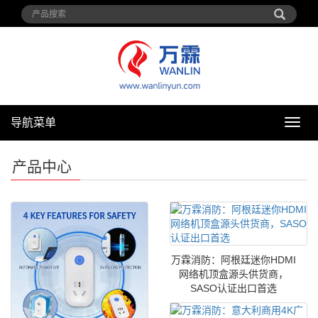
导航菜单
导
航
菜
产品中心
单
万霖消防：阿根廷迷你HDMI
网络机顶盒源头供货商，
SASO认证出口首选