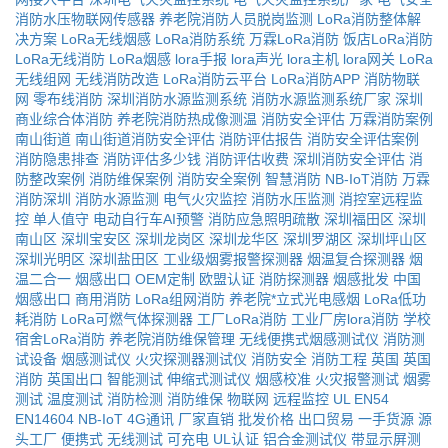
消防水压物联网传感器
养老院消防人员脱岗监测
LoRa消防整体解
决方案
LoRa无线烟感
LoRa消防系统
万霖LoRa消防
饭店LoRa消防
LoRa无线消防
LoRa烟感
lora手报
lora声光
lora主机
lora网关
LoRa
无线组网
无线消防改造
LoRa消防云平台
LoRa消防APP
消防物联
网
零布线消防
深圳消防水源监测系统
消防水源监测系统厂家
深圳
商业综合体消防
养老院消防热成像测温
消防安全评估
万霖消防案例
南山街道
南山街道消防安全评估
消防评估报告
消防安全评估案例
消防隐患排查
消防评估多少钱
消防评估收费
深圳消防安全评估
消
防整改案例
消防维保案例
消防安全案例
智慧消防
NB-IoT消防
万霖
消防深圳
消防水源监测
电气火灾监控
消防水压监测
消控室远程监
控
单人值守
电动自行车AI预警
消防应急照明疏散
深圳福田区
深圳
南山区
深圳宝安区
深圳龙岗区
深圳龙华区
深圳罗湖区
深圳坪山区
深圳光明区
深圳盐田区
工业级烟雾报警探测器
烟温复合探测器
烟
温二合一
烟感出口
OEM定制
欧盟认证
消防探测器
烟感批发
中国
烟感出口
商用消防
LoRa组网消防
养老院*立式光电感烟
LoRa低功
耗消防
LoRa可燃气体探测器
工厂LoRa消防
工业厂房lora消防
学校
宿舍LoRa消防
养老院消防维保管理
无线便携式烟感测试仪
消防测
试设备
烟感测试仪
火灾探测器测试仪
消防安全
消防工程
英国
英国
消防
英国出口
智能测试
伸缩式测试仪
烟感校准
火灾报警测试
烟雾
测试
温度测试
消防检测
消防维保
物联网
远程监控
UL
EN54
EN14604
NB-IoT
4G通讯
厂家直销
批发价格
出口贸易
一手货源
源
头工厂
便携式
无线测试
可充电
UL认证
铝合金测试仪
带显示屏测