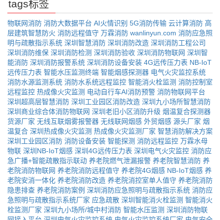
tags标签
物联网消防
消防大数据平台
AI火情识别
5G消防传输
云计算消防
高
层建筑智慧防火
消防远程值守
万霖消防
wanlinyun.com
消防应急照
明与疏散指示系统
深圳智慧消防
深圳消防改造
深圳消防工程公司
深圳消防维保
深圳消防检测
深圳消防验收
深圳消防物联网
深圳智
能消防
深圳消防报警系统
深圳消防设备安装
4G远传压力表
NB-IoT
远传压力表
智能水压监测终端
智能烟感探测器
电气火灾监控系统
消防水源监测系统
消防水系统远程监控
智能消火栓监测
消防控制室
远程监控
热成像火灾监测
电动自行车AI消防预警
消防物联网平台
深圳超高层智慧消防
深圳工业园区消防改造
深圳九小场所智慧消防
深圳商业综合体消防物联网
深圳老旧小区消防升级
烟温复合探测器
货源厂家
无线互联烟雾报警器
无线联网烟感
外贸烟感
源头厂家
烟
温复合
深圳热成像火灾监测
热成像火灾监测厂家
智慧消防解决方案
深圳工业园区消防
消防设备安装
智能探测
消防远程监控
万霖水母
物联
深圳NB-IoT烟感
深圳4G远传压力表
深圳电气火灾监控
消防应
急广播+智能疏散指示联动
养老院燃气泄漏报警
养老院智慧消防
养
老院消防物联网
养老院消防远程值守
养老院4G烟感
NB-IoT烟感
养
老院安消一体化
养老院消防改造
养老院消控室单人值守
养老院消防
隐患排查
养老院消防案例
深圳消防应急照明与疏散指示系统
消防应
急照明与疏散指示系统厂家
应急疏散
深圳智能消火栓监测
智能消火
栓监测厂家
深圳九小场所/城中村消防
智能水压监测
深圳消防物联
网接入平台
深圳电气火灾监控系统
电气火灾监控系统厂家
电气安全