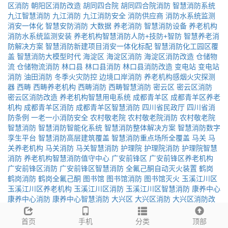
区消防
朝阳区消防改造
胡同四合院
胡同四合院消防
智慧消防系统
九江智慧消防
九江消防
九江消防安全
消防供应商
消防水系统监测
消安一体化
智慧安防消防
大数据
养老消防
智慧消防设备
养老机构
消防水系统监测安装
养老机构智慧消防人防+技防+智防
智慧养老消
防解决方案
智慧消防新建项目消安一体化标配
智慧消防化工园区覆
盖
智慧消防大模型时代
海淀区
海淀区消防
海淀区消防改造
仓储物
流
仓储物流消防
林口县
林口县消防
林口县消防改造
变电站
变电站
消防
油田消防
冬季火灾防控
边境口岸消防
养老机构感烟火灾探测
器
西畴
西畴养老机构
西畴消防
西畴智慧消防
密云区
密云区消防
密云区消防改造
养老机构智慧用电系统
成都青羊区
成都青羊区养老
机构
成都青羊区消防
成都青羊区智慧消防
四川省民政厅
四川省消
防条例
一老一小消防安全
农村敬老院
农村敬老院消防
农村敬老院
智慧消防
智慧消防智能化系统
智慧消防整体解决方案
智慧消防数字
孪生平台
智慧消防高层建筑覆盖
智慧消防重点场所全覆盖
马关
马
关养老机构
马关消防
马关智慧消防
护理院
护理院消防
护理院智慧
消防
养老机构智慧消防值守中心
广安前锋区
广安前锋区养老机构
广安前锋区消防
广安前锋区智慧消防
全氟己酮自动灭火装置
鹤岗
鹤岗消防
鹤岗全氟己酮
图书馆
图书馆消防
图书馆灭火
玉溪江川区
玉溪江川区养老机构
玉溪江川区消防
玉溪江川区智慧消防
康养中心
康养中心消防
康养中心智慧消防
大兴区
大兴区消防
大兴区消防改
造
大兴国际机场
大兴国际机场消防
养老机构消防物联网平台
勐腊
勐腊养老机构
勐腊消防
勐腊智慧消防
助餐点
助餐点消防
助餐点智
首页
手机
分类
顶部