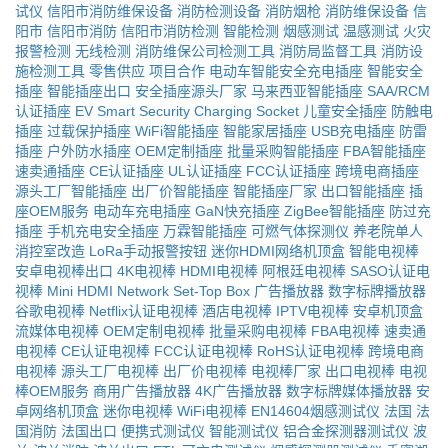
试仪
信阳市消防维保设备
消防检测设备
消防烟枪
消防维保设备
信
阳市
信阳市消防
信阳市消防检测
智能检测
烟感测试
温感测试
火灾
报警检测
无线检测
消防维保公司检测工具
消防局监督工具
消防设
施检测工具
零售供应
项目合作
电动车智能安全充电插座
智能安全
插座
智能插座出口
安全插座源头厂家
马来西亚智能插座
SAA/RCM
认证插座
EV Smart Security Charging Socket
儿童安全插座
防触电
插座
过载保护插座
WiFi智能插座
智能家居插座
USB充电插座
防雷
插座
户外防水插座
OEM定制插座
批量采购智能插座
FBA智能插座
速卖通插座
CE认证插座
UL认证插座
FCC认证插座
跨境电商插座
源头工厂智能插座
出厂价智能插座
智能插座厂家
出口智能插座
插
座OEM服务
电动车充电插座
GaN快充插座
ZigBee智能插座
防过充
插座
手机充电安全插座
万霖智能插座
可燃气体探测仪
养老院单人
消控室改造
LoRa手动报警按钮
迷你HDMI网络机顶盒
智能电视棒
安卓电视棒出口
4K电视棒
HDMI电视棒
阿根廷电视棒
SASO认证电
视棒
Mini HDMI Network Set-Top Box
广告播放器
数字标牌播放器
谷歌电视棒
Netflix认证电视棒
酒店电视棒
IPTV电视棒
安卓机顶盒
流媒体电视棒
OEM定制电视棒
批量采购电视棒
FBA电视棒
速卖通
电视棒
CE认证电视棒
FCC认证电视棒
RoHS认证电视棒
跨境电商
电视棒
源头工厂电视棒
出厂价电视棒
电视棒厂家
出口电视棒
电视
棒OEM服务
商用广告播放器
4K广告播放器
数字标牌媒体播放器
安
卓网络机顶盒
迷你电视棒
WiFi电视棒
EN14604烟感测试仪
法国
法
国消防
法国出口
便携式测试仪
智能测试仪
铝合金探测器测试仪
波