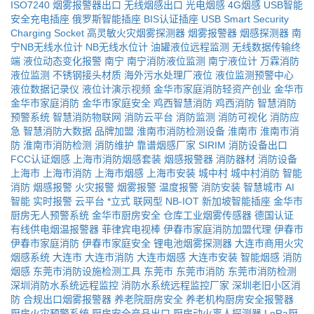
ISO7240
烟雾报警器出口
无线烟感出口
光电烟感
4G烟感
USB智能
安全充电插座
俄罗斯智能插座
BIS认证插座
USB Smart Security
Charging Socket
高灵敏火灾烟雾探测器
烟雾报警器
烟感探测器
南
宁NB无线水位计
NB无线水位计
油罐液位远程监测
无线数据传输终
端
液位动态变化报警
南宁
南宁消防液位监测
南宁液位计
万霖消防
液位监测
不锈钢接头材质
海外污水处理厂液位
液位监测预警中心
液位数据记录仪
液位计演示视频
金华市家庭消防轻资产创业
金华市
金华市家庭消防
金华市家庭安全
鸡西智慧消防
鸡西消防
智慧消防
预警系统
智慧消防物联网
消防云平台
消防监测
消防可视化
消防应
急
智慧消防大数据
品牌加盟
淮南市消防检测设备
淮南市
淮南市消
防
淮南市消防检测
消防维护
靠谱烟感厂家
SIRIM
消防设备出口
FCC认证烟感
上海市消防烟感套装
烟感报警器
消防器材
消防设备
上海市
上海市消防
上海市烟感
上海市安装
城中村
城中村消防
智能
消防
烟感报警
火灾报警
烟雾报警
温度报警
消防安装
智慧城市
AI
智能
实时报警
云平台
*立式
联网型
NB-IOT
新加坡智能插座
金华市
厨房无人预警系统
金华市厨房安全
仓库工业烟雾传感器
德国认证
有线供电烟温报警器
菲律宾电视棒
伊春市家庭消防加盟代理
伊春市
伊春市家庭消防
伊春市家庭安全
锂电池烟雾探测器
大连市商用火灾
烟感系统
大连市
大连市消防
大连市烟感
大连市安装
智能烟感
消防
烟感
东莞市消防设施检测工具
东莞市
东莞市消防
东莞市消防检测
深圳消防水系统远程监控
消防水系统远程监控厂家
深圳老旧小区消
防
合规出口烟雾报警器
养老院厨房安全
养老机构厨房安全报警器
厨房火灾预警系统
厨房安全产品出口
厨房动火离人探测器
LoRa厨